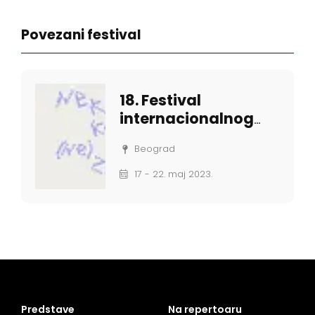
Povezani festival
18. Festival
internacionalnog
studentskog
Beograd
teatra FIST
17 - 22. maj 2023.
Predstave
Na repertoaru