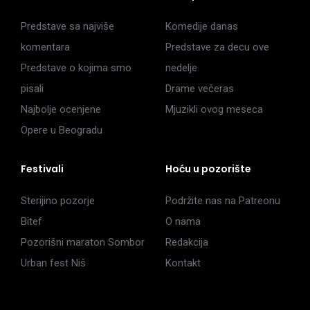
Predstave sa najviše
Komedije danas
komentara
Predstave za decu ove
Predstave o kojima smo
nedelje
pisali
Drame večeras
Najbolje ocenjene
Mjuzikli ovog meseca
Opere u Beogradu
Festivali
Hoću u pozorište
Sterijino pozorje
Podržite nas na Patreonu
Bitef
O nama
Pozorišni maraton Sombor
Redakcija
Urban fest Niš
Kontakt