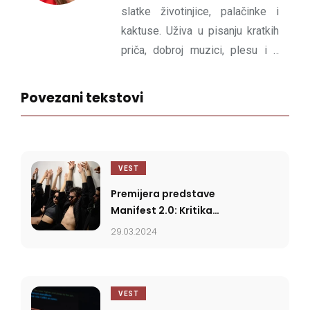
slatke životinjice, palačinke i
kaktuse. Uživa u pisanju kratkih
priča, dobroj muzici, plesu i u
tome da je okružena drugim
ljudima.
Povezani tekstovi
VEST
Premijera predstave
Manifest 2.0: Kritika
društva kroz plesni teatar
29.03.2024
VEST