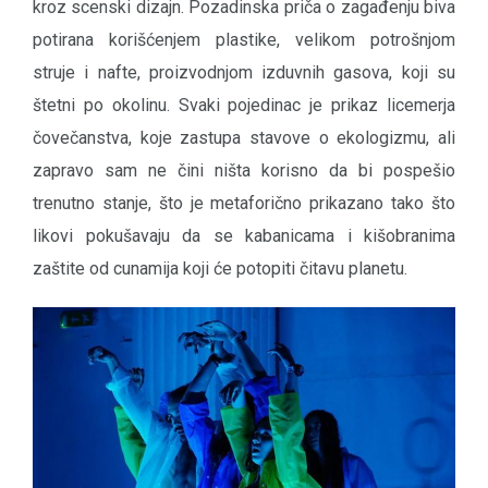
kroz scenski dizajn. Pozadinska priča o zagađenju biva
potirana korišćenjem plastike, velikom potrošnjom
struje i nafte, proizvodnjom izduvnih gasova, koji su
štetni po okolinu. Svaki pojedinac je prikaz licemerja
čovečanstva, koje zastupa stavove o ekologizmu, ali
zapravo sam ne čini ništa korisno da bi pospešio
trenutno stanje, što je metaforično prikazano tako što
likovi pokušavaju da se kabanicama i kišobranima
zaštite od cunamija koji će potopiti čitavu planetu.