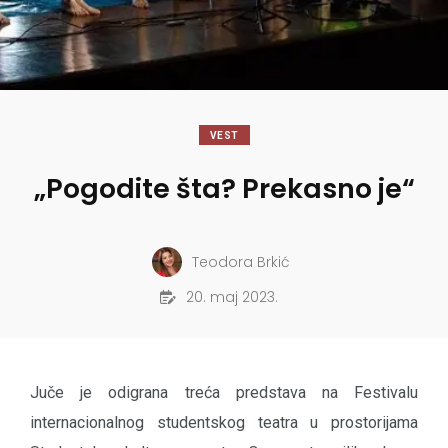
VEST
„Pogodite šta? Prekasno je“
Teodora Brkić
20. maj 2023.
Juče je odigrana treća predstava na Festivalu
internacionalnog studentskog teatra u prostorijama