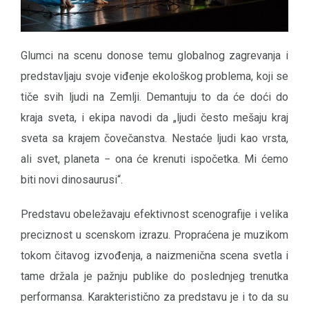
Glumci na scenu donose temu globalnog zagrevanja i
predstavljaju svoje viđenje ekološkog problema, koji se
tiče svih ljudi na Zemlji. Demantuju to da će doći do
kraja sveta, i ekipa navodi da „ljudi često mešaju kraj
sveta sa krajem čovečanstva. Nestaće ljudi kao vrsta,
ali svet, planeta − ona će krenuti ispočetka. Mi ćemo
biti novi dinosaurusi“.
Predstavu obeležavaju efektivnost scenografije i velika
preciznost u scenskom izrazu. Propraćena je muzikom
tokom čitavog izvođenja, a naizmenična scena svetla i
tame držala je pažnju publike do poslednjeg trenutka
performansa. Karakteristično za predstavu je i to da su