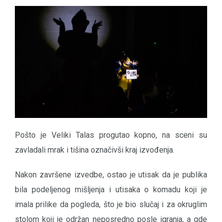
Pošto je Veliki Talas progutao kopno, na sceni su
zavladali mrak i tišina označivši kraj izvođenja.
Nakon završene izvedbe, ostao je utisak da je publika
bila podeljenog mišljenja i utisaka o komadu koji je
imala prilike da pogleda, što je bio slučaj i za okruglim
stolom koji je održan neposredno posle igranja, a gde