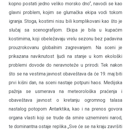
kopno postati jedno veliko morsko dno“, navodi se kao
glavni problem, kojim se glumačka ekipa vodi tokom
igranja. Stoga, kostimi nisu bili komplikovani kao što je
slučaj sa scenografijom. Ekipa je bila u kupaćim
kostimima, koji obeležavaju vrelu sezonu bez padavina
prouzrokovanu globalnim zagrevanjem. Na sceni je
prikazana naviknutost ljudi na stanje u kom ekološki
problemi dovode do neravnoteže u prirodi. Tek nakon
što se na vestima javnost obaveštava da će 19. maj biti
prvi kišni dan, na sceni nastaje potpuni haos. Medijska
pažnja se usmerava na meteorološka praćenja i
obaveštava javnost o kretanju ogromnog talasa
nastalog potopom Antarktika, kao i na prenos govora
organa vlasti koji se trude da smire uznemireni narod,
te dominantna ostaje replika „Sve će se na kraju završiti