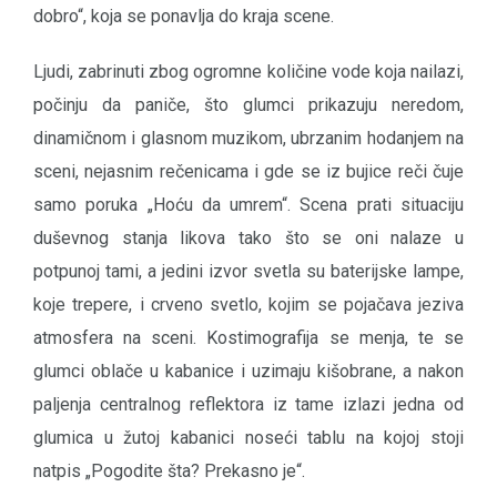
dobro“, koja se ponavlja do kraja scene.
Ljudi, zabrinuti zbog ogromne količine vode koja nailazi,
počinju da paniče, što glumci prikazuju neredom,
dinamičnom i glasnom muzikom, ubrzanim hodanjem na
sceni, nejasnim rečenicama i gde se iz bujice reči čuje
samo poruka „Hoću da umrem“. Scena prati situaciju
duševnog stanja likova tako što se oni nalaze u
potpunoj tami, a jedini izvor svetla su baterijske lampe,
koje trepere, i crveno svetlo, kojim se pojačava jeziva
atmosfera na sceni. Kostimografija se menja, te se
glumci oblače u kabanice i uzimaju kišobrane, a nakon
paljenja centralnog reflektora iz tame izlazi jedna od
glumica u žutoj kabanici noseći tablu na kojoj stoji
natpis „Pogodite šta? Prekasno je“.