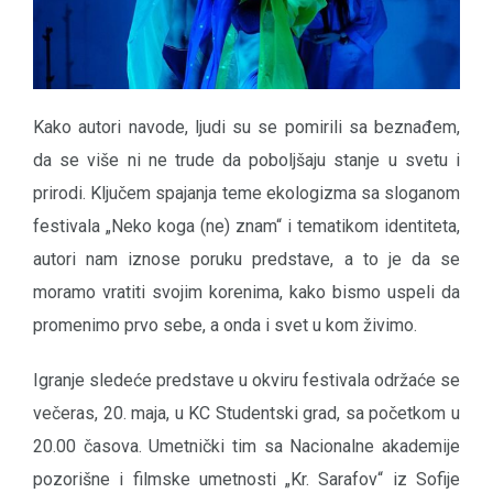
Kako autori navode, ljudi su se pomirili sa beznađem,
da se više ni ne trude da poboljšaju stanje u svetu i
prirodi. Ključem spajanja teme ekologizma sa sloganom
festivala „Neko koga (ne) znam“ i tematikom identiteta,
autori nam iznose poruku predstave, a to je da se
moramo vratiti svojim korenima, kako bismo uspeli da
promenimo prvo sebe, a onda i svet u kom živimo.
Igranje sledeće predstave u okviru festivala održaće se
večeras, 20. maja, u KC Studentski grad, sa početkom u
20.00 časova. Umetnički tim sa Nacionalne akademije
pozorišne i filmske umetnosti „Kr. Sarafov“ iz Sofije