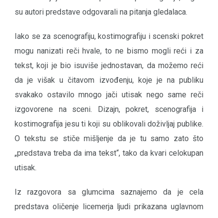
su autori predstave odgovarali na pitanja gledalaca.
Iako se za scenografiju, kostimografiju i scenski pokret
mogu nanizati reči hvale, to ne bismo mogli reći i za
tekst, koji je bio isuviše jednostavan, da možemo reći
da je višak u čitavom izvođenju, koje je na publiku
svakako ostavilo mnogo jači utisak nego same reči
izgovorene na sceni. Dizajn, pokret, scenografija i
kostimografija jesu ti koji su oblikovali doživljaj publike.
O tekstu se stiče mišljenje da je tu samo zato što
„predstava treba da ima tekst“, tako da kvari celokupan
utisak.
Iz razgovora sa glumcima saznajemo da je cela
predstava oličenje licemerja ljudi prikazana uglavnom