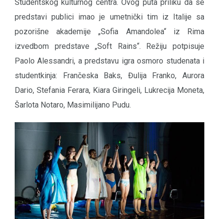
Studentskog kulturnog centra. Ovog puta priliku da se
predstavi publici imao je umetnički tim iz Italije sa
pozorišne akademije „Sofia Amandolea“ iz Rima
izvedbom predstave „Soft Rains“. Režiju potpisuje
Paolo Alessandri, a predstavu igra osmoro studenata i
studentkinja: Frančeska Baks, Đulija Franko, Aurora
Dario, Stefania Ferara, Kiara Giringeli, Lukrecija Moneta,
Šarlota Notaro, Masimilijano Pudu.