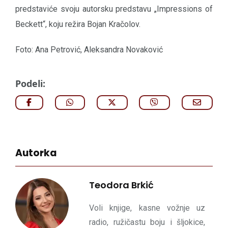
predstaviće svoju autorsku predstavu „Impressions of
Beckett“, koju režira Bojan Kračolov.
Foto: Ana Petrović, Aleksandra Novaković
Podeli:
Autorka
Teodora Brkić
Voli knjige, kasne vožnje uz
radio, ružičastu boju i šljokice,