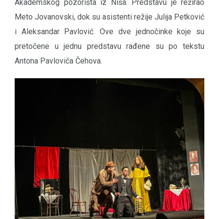
Akademskog pozorišta iz Niša. Predstavu je režirao
Meto Jovanovski, dok su asistenti režije Julija Petković
i Aleksandar Pavlović. Ove dve jednočinke koje su
pretočene u jednu predstavu rađene su po tekstu
Antona Pavloviča Čehova.