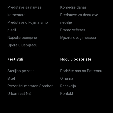
Predstave sa najviše
Komedije danas
komentara
Predstave za decu ove
Predstave o kojima smo
nedelje
pisali
Drame večeras
Najbolje ocenjene
Mjuzikli ovog meseca
Opere u Beogradu
Festivali
Hoću u pozorište
Sterijino pozorje
Podržite nas na Patreonu
Bitef
O nama
Pozorišni maraton Sombor
Redakcija
Urban fest Niš
Kontakt