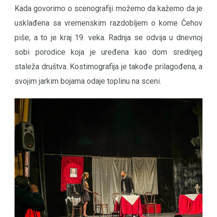
Kada govorimo o scenografiji možemo da kažemo da je
usklađena sa vremenskim razdobljem o kome Čehov
piše, a to je kraj 19. veka. Radnja se odvija u dnevnoj
sobi porodice koja je uređena kao dom srednjeg
staleža društva. Kostimografija je takođe prilagođena, a
svojim jarkim bojama odaje toplinu na sceni.