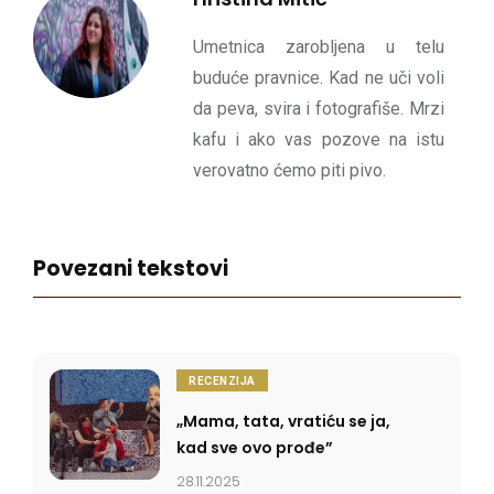
Umetnica zarobljena u telu
buduće pravnice. Kad ne uči voli
da peva, svira i fotografiše. Mrzi
kafu i ako vas pozove na istu
verovatno ćemo piti pivo.
Povezani tekstovi
RECENZIJA
„Mama, tata, vratiću se ja,
kad sve ovo prođe”
28.11.2025