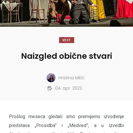
VEST
Naizgled obične stvari
Hristina Mitić
04. apr. 2023.
Prošlog meseca gledali smo premijerno izvođenje
predstava „Prosidba” i „Medved”, a u izvedbi