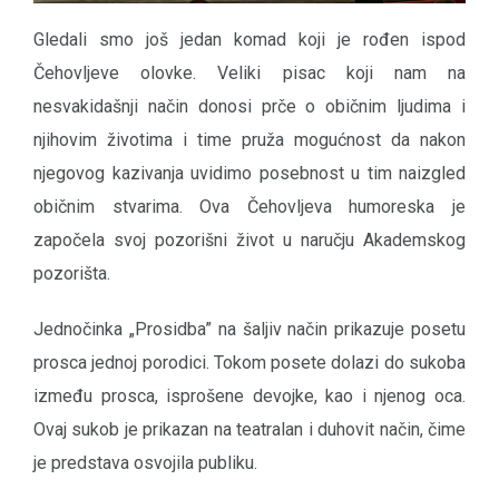
Gledali smo još jedan komad koji je rođen ispod
Čehovljeve olovke. Veliki pisac koji nam na
nesvakidašnji način donosi prče o običnim ljudima i
njihovim životima i time pruža mogućnost da nakon
njegovog kazivanja uvidimo posebnost u tim naizgled
običnim stvarima. Ova Čehovljeva humoreska je
započela svoj pozorišni život u naručju Akademskog
pozorišta.
Jednočinka „Prosidba” na šaljiv način prikazuje posetu
prosca jednoj porodici. Tokom posete dolazi do sukoba
između prosca, isprošene devojke, kao i njenog oca.
Ovaj sukob je prikazan na teatralan i duhovit način, čime
je predstava osvojila publiku.