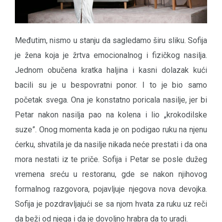
Međutim, nismo u stanju da sagledamo širu sliku. Sofija
je žena koja je žrtva emocionalnog i fizičkog nasilja.
Jednom obučena kratka haljina i kasni dolazak kući
bacili su je u bespovratni ponor. I to je bio samo
početak svega. Ona je konstatno poricala nasilje, jer bi
Petar nakon nasilja pao na kolena i lio „krokodilske
suze”. Onog momenta kada je on podigao ruku na njenu
ćerku, shvatila je da nasilje nikada neće prestati i da ona
mora nestati iz te priče. Sofija i Petar se posle dužeg
vremena sreću u restoranu, gde se nakon njihovog
formalnog razgovora, pojavljuje njegova nova devojka.
Sofija je pozdravljajući se sa njom hvata za ruku uz reči
da beži od njega i da je dovoljno hrabra da to uradi.