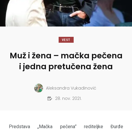
VEST
Muž i žena – mačka pečena
i jedna pretučena žena
Aleksandra Vukadinović
28. nov. 2021.
Predstava „Mačka pečena” rediteljke Đurđe