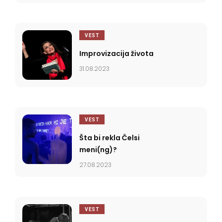
VEST
Improvizacija života
31.08.2023
VEST
Šta bi rekla Čelsi
meni(ng)?
27.08.2023
VEST