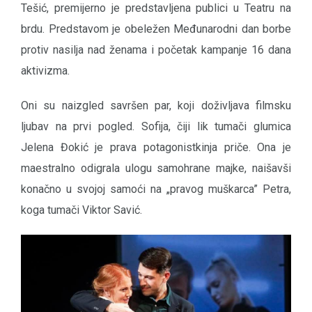
Tešić, premijerno je predstavljena publici u Teatru na
brdu. Predstavom je obeležen Međunarodni dan borbe
protiv nasilja nad ženama i početak kampanje 16 dana
aktivizma.
Oni su naizgled savršen par, koji doživljava filmsku
ljubav na prvi pogled. Sofija, čiji lik tumači glumica
Jelena Đokić je prava potagonistkinja priče. Ona je
maestralno odigrala ulogu samohrane majke, naišavši
konačno u svojoj samoći na „pravog muškarca” Petra,
koga tumači Viktor Savić.