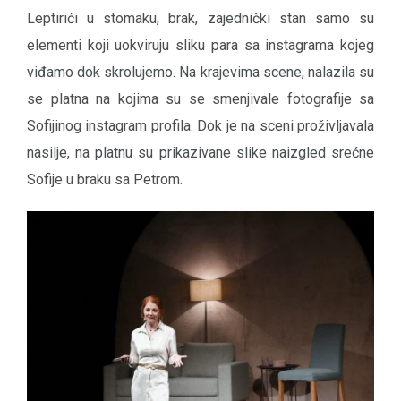
Leptirići u stomaku, brak, zajednički stan samo su
elementi koji uokviruju sliku para sa instagrama kojeg
viđamo dok skrolujemo. Na krajevima scene, nalazila su
se platna na kojima su se smenjivale fotografije sa
Sofijinog instagram profila. Dok je na sceni proživljavala
nasilje, na platnu su prikazivane slike naizgled srećne
Sofije u braku sa Petrom.