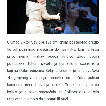
Glumac Viktor Savić je svojom igrom postepeno gradio
lik od poželjnog muškarca do nasilnika, koji na kraju
priče nema nikakav osećaj krivice zbog svojih
postupaka. Tokom izvođenja komada, u scenama u
kojima Petar oduzima Sofiji telefon ili je omalovažava
zbog njenog zanimanja, primetno su se čuli u publici
komentari neodobravanja publike. To je samo potvrda
koliko je publika saosećala sa Sofijom dok je bila
rastrzana dilemom da li ostati ili otići.