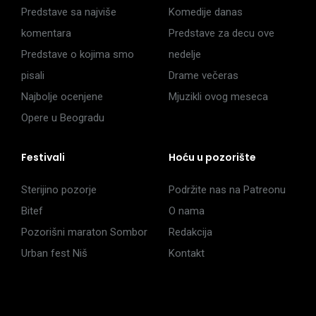
Predstave sa najviše
Komedije danas
komentara
Predstave za decu ove
Predstave o kojima smo
nedelje
pisali
Drame večeras
Najbolje ocenjene
Mjuzikli ovog meseca
Opere u Beogradu
Festivali
Hoću u pozorište
Sterijino pozorje
Podržite nas na Patreonu
Bitef
O nama
Pozorišni maraton Sombor
Redakcija
Urban fest Niš
Kontakt