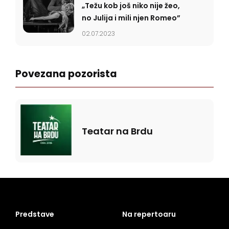
„Težu kob još niko nije žeo,
no Julija i mili njen Romeo”
02.07.2023
Povezana pozorista
Teatar na Brdu
Predstave
Na repertoaru