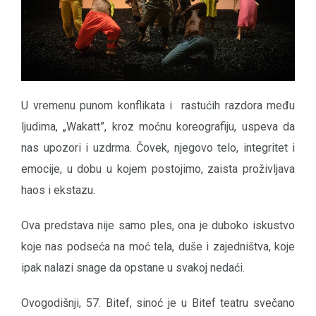
U vremenu punom konflikata i rastućih razdora među
ljudima, „Wakatt”, kroz moćnu koreografiju, uspeva da
nas upozori i uzdrma. Čovek, njegovo telo, integritet i
emocije, u dobu u kojem postojimo, zaista proživljava
haos i ekstazu.
Ova predstava nije samo ples, ona je duboko iskustvo
koje nas podseća na moć tela, duše i zajedništva, koje
ipak nalazi snage da opstane u svakoj nedaći.
Ovogodišnji, 57. Bitef, sinoć je u Bitef teatru svečano