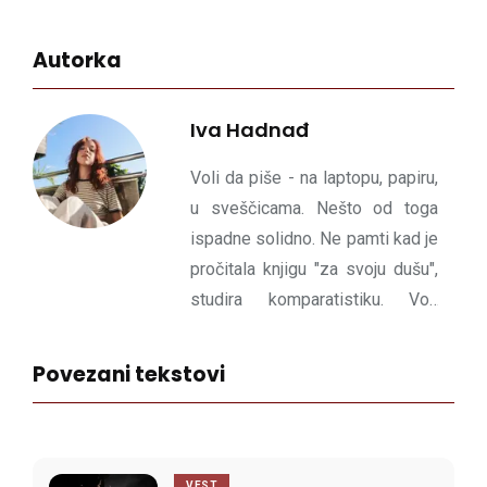
Autorka
Iva Hadnađ
Voli da piše - na laptopu, papiru,
u sveščicama. Nešto od toga
ispadne solidno. Ne pamti kad je
pročitala knjigu "za svoju dušu",
studira komparatistiku. Voli
mačke, Fleebag i bioskope na
otvorenom.
Povezani tekstovi
VEST