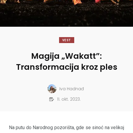
VEST
Magija „Wakatt”:
Transformacija kroz ples
Iva Hadnađ
11. okt. 2023.
Na putu do Narodnog pozorišta, gde se sinoć na velikoj