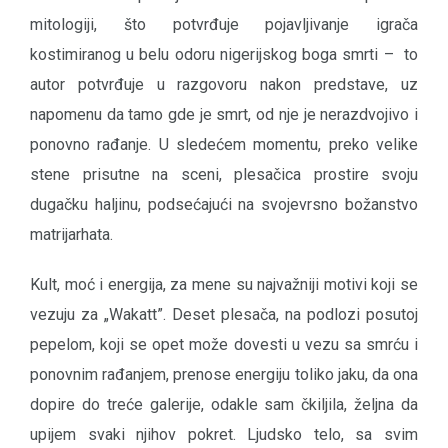
mitologiji, što potvrđuje pojavljivanje igrača
kostimiranog u belu odoru nigerijskog boga smrti – to
autor potvrđuje u razgovoru nakon predstave, uz
napomenu da tamo gde je smrt, od nje je nerazdvojivo i
ponovno rađanje. U sledećem momentu, preko velike
stene prisutne na sceni, plesačica prostire svoju
dugačku haljinu, podsećajući na svojevrsno božanstvo
matrijarhata.
Kult, moć i energija, za mene su najvažniji motivi koji se
vezuju za „Wakatt”. Deset plesača, na podlozi posutoj
pepelom, koji se opet može dovesti u vezu sa smrću i
ponovnim rađanjem, prenose energiju toliko jaku, da ona
dopire do treće galerije, odakle sam čkiljila, željna da
upijem svaki njihov pokret. Ljudsko telo, sa svim