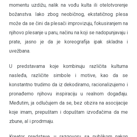
momentu uzdižu, nalik na vođu kulta ili otelotvorenje
božanstva. Iako zbog neobičnog, ekstatičnog plesa
može da se čini da plesači improvizuju, fokusiranjem na
njihovo plesanje u paru, načinu na koji se nadopunjavaju i
prate, jasno je da je koreografija ipak skladna i
uvežbana.
U predstavama koje kombinuju različita kulturna
nasleđa, različite simbole i motive, kao da se
konstantno trudimo da iz dekodiramo, racionalizujemo i
pronađemo njihovu inspiraciju u realnom događaju.
Međutim, ja odlučujem da se, bez obzira na asocijacije
koje imam, prepuštam i dopuštam izvođačima da me
zbune, al i prodrmaju.
Kreator predstave, u razgovoru sa publikom nakon