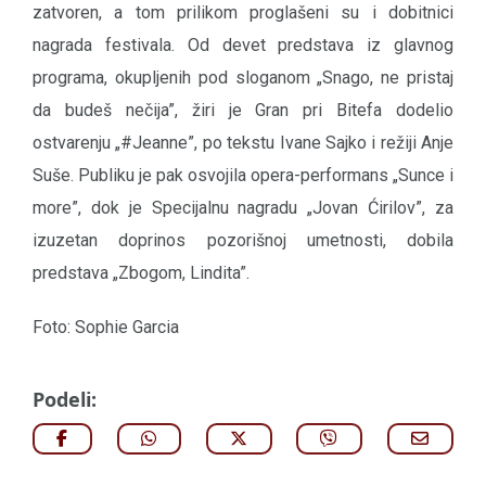
zatvoren, a tom prilikom proglašeni su i dobitnici
nagrada festivala. Od devet predstava iz glavnog
programa, okupljenih pod sloganom „Snago, ne pristaj
da budeš nečija”, žiri je Gran pri Bitefa dodelio
ostvarenju „#Jeanne”, po tekstu Ivane Sajko i režiji Anje
Suše. Publiku je pak osvojila opera-performans „Sunce i
more”, dok je Specijalnu nagradu „Jovan Ćirilov”, za
izuzetan doprinos pozorišnoj umetnosti, dobila
predstava „Zbogom, Lindita”.
Foto: Sophie Garcia
Podeli: