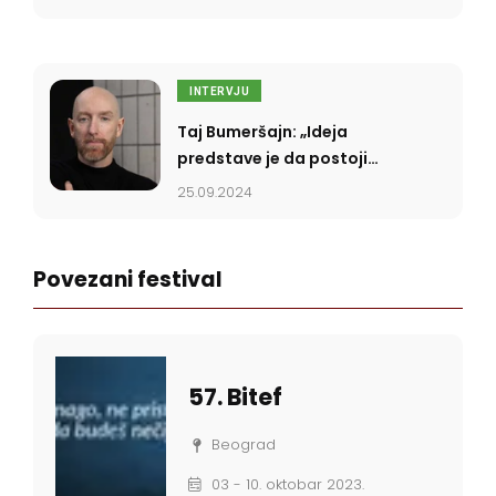
INTERVJU
Taj Bumeršajn: „Ideja
predstave je da postoji
neka sila iznad površine
25.09.2024
koja želi da eksplodira, ali
joj to ne dopuštamo”
Povezani festival
57. Bitef
Beograd
03 - 10. oktobar 2023.