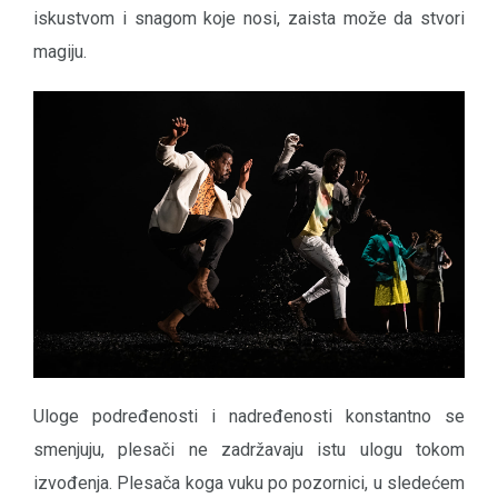
iskustvom i snagom koje nosi, zaista može da stvori
magiju.
Uloge podređenosti i nadređenosti konstantno se
smenjuju, plesači ne zadržavaju istu ulogu tokom
izvođenja. Plesača koga vuku po pozornici, u sledećem