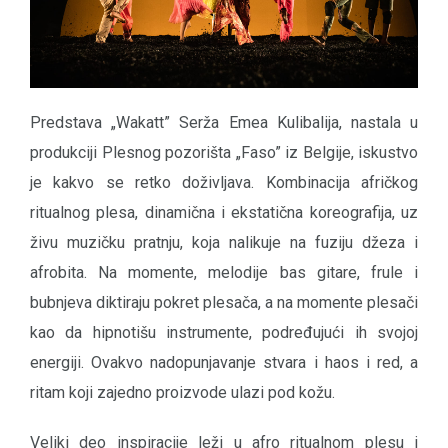
Predstava „Wakatt” Serža Emea Kulibalija, nastala u
produkciji Plesnog pozorišta „Faso” iz Belgije, iskustvo
je kakvo se retko doživljava. Kombinacija afričkog
ritualnog plesa, dinamična i ekstatična koreografija, uz
živu muzičku pratnju, koja nalikuje na fuziju džeza i
afrobita. Na momente, melodije bas gitare, frule i
bubnjeva diktiraju pokret plesača, a na momente plesači
kao da hipnotišu instrumente, podređujući ih svojoj
energiji. Ovakvo nadopunjavanje stvara i haos i red, a
ritam koji zajedno proizvode ulazi pod kožu.
Veliki deo inspiracije leži u afro ritualnom plesu i