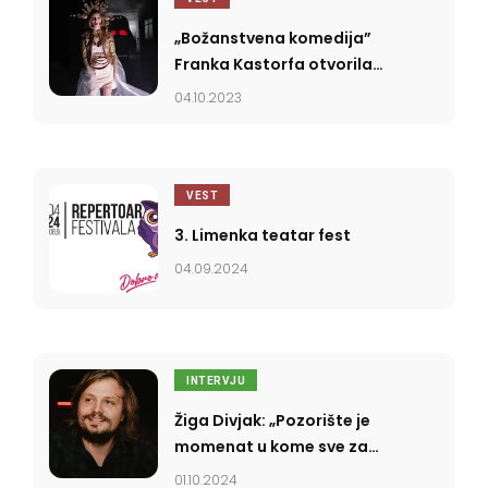
„Božanstvena komedija”
Franka Kastorfa otvorila
Prolog 57. Bitefa
04.10.2023
VEST
3. Limenka teatar fest
04.09.2024
INTERVJU
Žiga Divjak: „Pozorište je
momenat u kome sve za
jedan trenutak stane”
01.10.2024