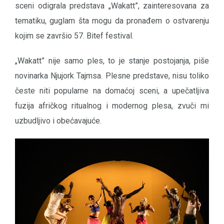
sceni odigrala predstava „Wakatt”, zainteresovana za
tematiku, guglam šta mogu da pronađem o ostvarenju
kojim se završio 57. Bitef festival.
„Wakatt” nije samo ples, to je stanje postojanja, piše
novinarka Njujork Tajmsa. Plesne predstave, nisu toliko
česte niti popularne na domaćoj sceni, a upečatljiva
fuzija afričkog ritualnog i modernog plesa, zvuči mi
uzbudljivo i obećavajuće.