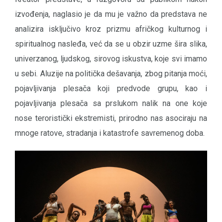
izvođenja, naglasio je da mu je važno da predstava ne
analizira isključivo kroz prizmu afričkog kulturnog i
spiritualnog nasleđa, već da se u obzir uzme šira slika,
univerzanog, ljudskog, sirovog iskustva, koje svi imamo
u sebi. Aluzije na politička dešavanja, zbog pitanja moći,
pojavljivanja plesača koji predvode grupu, kao i
pojavljivanja plesača sa prslukom nalik na one koje
nose teroristički ekstremisti, prirodno nas asociraju na
mnoge ratove, stradanja i katastrofe savremenog doba.