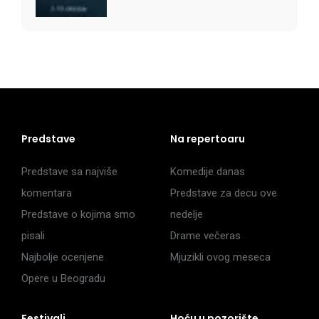
Predstave
Na repertoaru
Predstave sa najviše
Komedije danas
komentara
Predstave za decu ove
Predstave o kojima smo
nedelje
pisali
Drame večeras
Najbolje ocenjene
Mjuzikli ovog meseca
Opere u Beogradu
Festivali
Hoću u pozorište