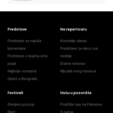
Predstave
Na repertoaru
Predstave sa najviše
Komedije danas
komentara
Predstave za decu ove
Predstave o kojima smo
nedelje
pisali
Drame večeras
Najbolje ocenjene
Mjuzikli ovog meseca
Opere u Beogradu
Festivali
Hoću u pozorište
Sterijino pozorje
Podržite nas na Patreonu
Bitef
O nama