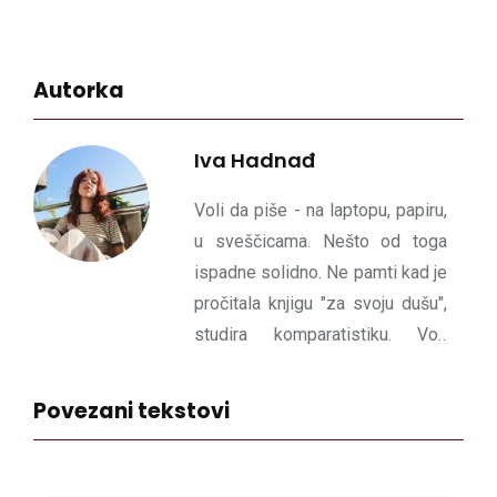
Autorka
Iva Hadnađ
Voli da piše - na laptopu, papiru,
u sveščicama. Nešto od toga
ispadne solidno. Ne pamti kad je
pročitala knjigu "za svoju dušu",
studira komparatistiku. Voli
mačke, Fleebag i bioskope na
otvorenom.
Povezani tekstovi