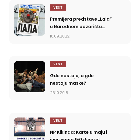
VEST
Premijera predstave „Lala”
u Narodnom pozorištu
Kikinda
16.09.2022
VEST
Gde nastaju, a gde
nestaju maske?
25.10.2018
VEST
NP Kikinda: Karte u maju i
junu samo 150 dinara!