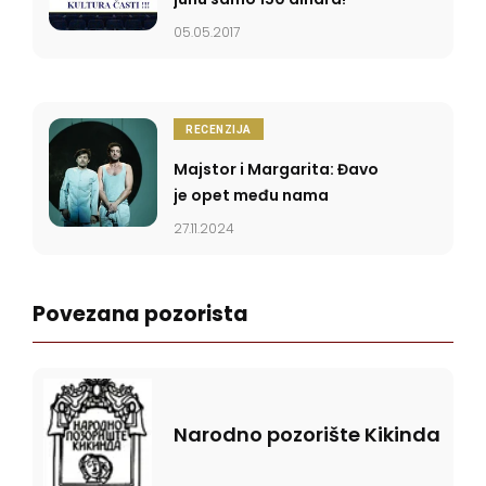
05.05.2017
RECENZIJA
Majstor i Margarita: Đavo
je opet među nama
27.11.2024
Povezana pozorista
Narodno pozorište Kikinda