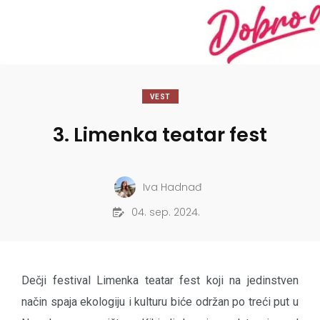
VEST
3. Limenka teatar fest
Iva Hadnađ
04. sep. 2024.
Dečji festival Limenka teatar fest koji na jedinstven
način spaja ekologiju i kulturu biće održan po treći put u