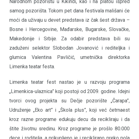
Narodnom pozorištu u Kikindi, kao i na platou ispred
samog pozorišta. Tokom pet dana festivala mališani će
moći da uživaju u devet predstava iz čak šest država –
Bosne i Hercegovine, Mađarske, Bugarske, Slovačke,
Makedonije i Srbije. Za odabir predstava bili su
zaduženi selektor Slobodan Jovanović i rediteljka i
glumica Valentina Pavličić, umetnička direktorka
Limenka teatar festa.
Limenka teatar fest nastao je u razvoju programa
„Limenkica-ulaznica” koji postoji od 2009. godine. Idejni
tvorci ovog projekta su Dečje pozorište „Čarapa”,
Udruženje „Eko art” i „Škola plus”, koji već četrnaest
kroz razne programe edukuju decu da recikliraju i da
štite životnu sredinu. Kroz programe je prošlo 80.000
dece i roditelja, a prikupljeno je i reciklirano preko pola