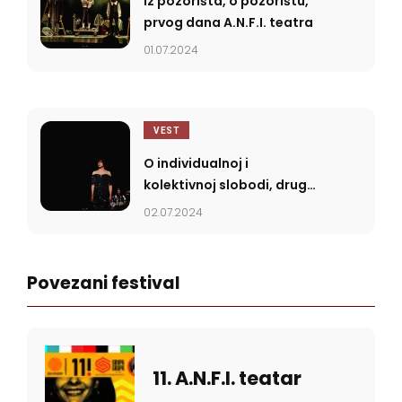
Iz pozorišta, o pozorištu,
prvog dana A.N.F.I. teatra
01.07.2024
VEST
O individualnoj i
kolektivnoj slobodi, druge
večeri A.N.F.I. teatra
02.07.2024
Povezani festival
11. A.N.F.I. teatar