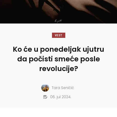
VEST
Ko će u ponedeljak ujutru
da počisti smeće posle
revolucije?
Tara Seničić
06. jul 2024.