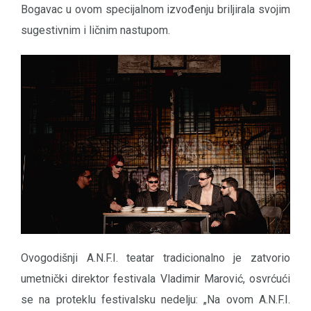
Bogavac u ovom specijalnom izvođenju briljirala svojim
sugestivnim i ličnim nastupom.
Ovogodišnji A.N.F.I. teatar tradicionalno je zatvorio
umetnički direktor festivala Vladimir Marović, osvrćući
se na proteklu festivalsku nedelju: „Na ovom A.N.F.I.