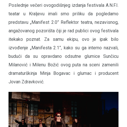
Poslednje večeri ovogodišnjeg izdanja festivala A.N.F.I.
teatar u Kraljevu imali smo priliku da pogledamo
predstavu „Manifest 2.0” Reflektor teatra, nezavisnog,
angažovanog pozorišta čiji je rad publici ovog festivala
itekako poznat. Za samu ekipu, ovo je ipak bilo
izvođenje „Manifesta 2.1”, kako su ga interno nazvali,
budući da su opravdano odsutne glumice Sunčicu
Milanović i Milenu Božić ovog puta na sceni zamenili
dramaturškinja Minja Bogavac i glumac i producent
Jovan Zdravković.