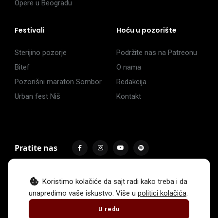
Opere u Beogradu
Festivali
Hoću u pozorište
Sterijino pozorje
Podržite nas na Patreonu
Bitef
O nama
Pozorišni maraton Sombor
Redakcija
Urban fest Niš
Kontakt
Pratite nas
Koristimo kolačiće da sajt radi kako treba i da
unapredimo vaše iskustvo. Više u
politici kolačića
.
Impressum
Politika privatnosti
Uslovi korišćenja
U redu
© 2017 -
2026
. Sva prava zadržava Hoću u pozorište.