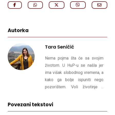
Autorka
Tara Seničić
Nema pojma šta će sa svojim
životom. U HuP-u se našla jer
ima višak slobodnog vremena, a
kako ga bolje ispuniti nego
pozorištem. Voli životinje i
inspirativne ljude; mrzi čekanje i
manjak empatije.
Povezani tekstovi