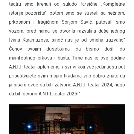
teatru smo krenuli od suludo farsične „Kompletne
istorije pozorišta”, potom smo se susreli sa nežnom,
prkosnom i tragičnom Sonjom Savić, putovali smo
vozom, pred nama se otvorila razvalina duše jednog
Ivana Karamazova, sinoć nas je od smeha „razvalio”
Čehov svojim dosetkama, da bismo došli do
manifestnog prkosa i bunta. Time nas je ove godine
A.N.F.I. teatar oplemenio, i svi vi koji već jedanaesti put
prisustvujete ovim mojim tiradama vrlo dobro znate da
ja nisam ovde da bih zatvorio A.N.F.I. teatar 2024, nego
da bih otvorio A.N.F.I. teatar 2025!”