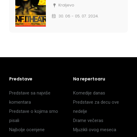
Kraljevo
30. 06 - 05. 07. 2024.
Predstave
Na repertoaru
Predstave sa najviše
Komedije danas
komentara
Predstave za decu ove
Predstave o kojima smo
nedelje
pisali
Drame večeras
Najbolje ocenjene
Mjuzikli ovog meseca