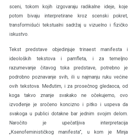
sceni, tokom kojih izgovaraju radikalne ideje, koje
potom bivaju interpretirane kroz scenski pokret,
transformišući tekstualni sadržaj u vizuelno i fizičko
iskustvo.
Tekst predstave objedinjuje trinaest manifesta i
ideoloških tekstova i pamfleta, i za temeljno
razumevanje čitavog toka predstave, potrebno je
podrobno poznavanje svih, ili u najmanju ruku većine
ovih tekstova. Međutim, i za prosečnog gledaoca, od
koga takvo znanje svakako ne očekujemo, ovo
izvođenje je sročeno koncizno i pitko i uspeva da
svakoga u publici dotakne bar jednim svojim delom.
Naročito je upečatljiva interpretacija
„Ksenofeminističkog manifesta”, u kom je Minja