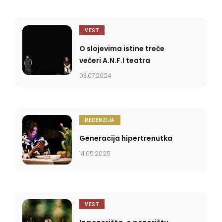
VEST
O slojevima istine treće
večeri A.N.F.I teatra
03.07.2024
RECENZIJA
Generacija hipertrenutka
14.05.2025
VEST