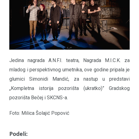
Jedina nagrada A.N.F.I. teatra, Nagrada M.I.C.K. za
mladog i perspektivnog umetnika, ove godine pripala je
glumici Simonidi Mandić, za nastup u predstavi
„Kompletna istorija pozorišta (ukratko)” Gradskog
pozorišta Bečej i SKCNS-a.
Foto: Milica Šolajić Popović
Podeli: