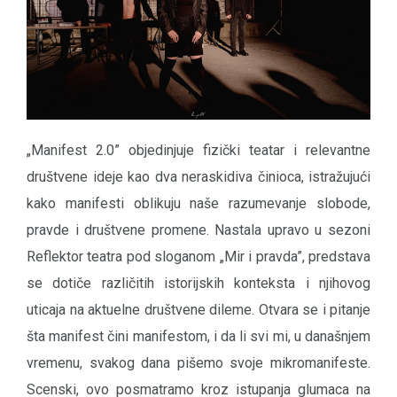
„Manifest 2.0” objedinjuje fizički teatar i relevantne
društvene ideje kao dva neraskidiva činioca, istražujući
kako manifesti oblikuju naše razumevanje slobode,
pravde i društvene promene. Nastala upravo u sezoni
Reflektor teatra pod sloganom „Mir i pravda”, predstava
se dotiče različitih istorijskih konteksta i njihovog
uticaja na aktuelne društvene dileme. Otvara se i pitanje
šta manifest čini manifestom, i da li svi mi, u današnjem
vremenu, svakog dana pišemo svoje mikromanifeste.
Scenski, ovo posmatramo kroz istupanja glumaca na