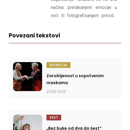
načina: pretakanjem emocije u
reči ili fotografisanjem prirode.
Izvrće dimenziju sadašnjosti u
korist poetičnog sutra.
Povezani tekstovi
RECENZIJA
Zarobljenost u sopstvenim
maskama
23.06.2026
VEST
„Bez buke od dva do šest”