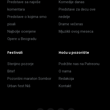
Predstave sa najviše
Komedije danas
komentara
Predstave za decu ove
Predstave o kojima smo
nedelje
pisali
Drame večeras
Najbolje ocenjene
Mjuzikli ovog meseca
Opere u Beogradu
Festivali
Hoću u pozorište
Sterijino pozorje
Podržite nas na Patreonu
Bitef
O nama
Pozorišni maraton Sombor
Redakcija
Urban fest Niš
Kontakt