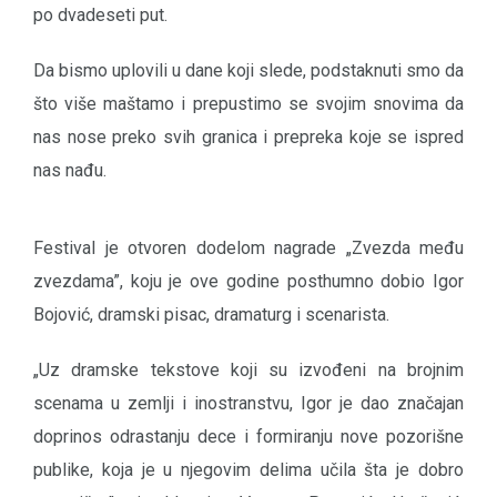
po dvadeseti put.
Da bismo uplovili u dane koji slede, podstaknuti smo da
što više maštamo i prepustimo se svojim snovima da
nas nose preko svih granica i prepreka koje se ispred
nas nađu.
Festival je otvoren dodelom nagrade „Zvezda među
zvezdama”, koju je ove godine posthumno dobio Igor
Bojović, dramski pisac, dramaturg i scenarista.
„Uz dramske tekstove koji su izvođeni na brojnim
scenama u zemlji i inostranstvu, Igor je dao značajan
doprinos odrastanju dece i formiranju nove pozorišne
publike, koja je u njegovim delima učila šta je dobro