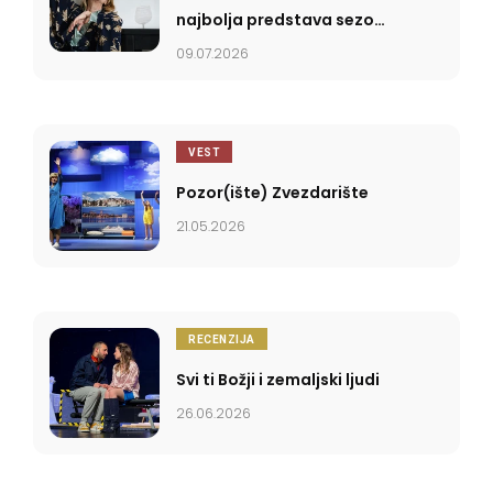
najbolja predstava sezone
2025/2026
09.07.2026
VEST
Pozor(ište) Zvezdarište
21.05.2026
RECENZIJA
Svi ti Božji i zemaljski ljudi
26.06.2026