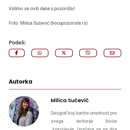
Vidimo se ovih dana u pozorištu!
Foto: Milica Sučević (hocupozoriste.rs)
Podeli:
Autorka
Milica Sučević
Geograf koji kartira umetnost pre
svega teritorije bivše
Jugoslavije. Izražava se na dva