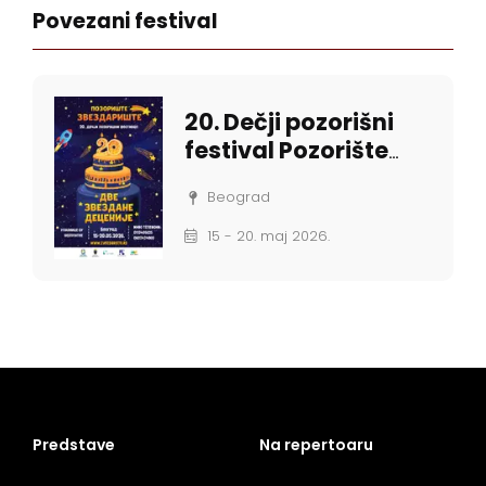
Povezani festival
20. Dečji pozorišni
festival Pozorište
Zvezdarište
Beograd
15 - 20. maj 2026.
Predstave
Na repertoaru