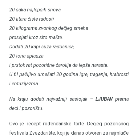
20 šaka najlepših snova
20 litara čiste radosti
20 kilograma zvonkog dečjeg smeha
prosejati kroz sito mašte.
Dodati 20 kapi suza radosnica,
20 tona aplauza
i prstohvat pozorišne čarolije da lepše naraste.
U fil pažljivo umešati 20 godina igre, traganja, hrabrosti
i entuzijazma.
Na kraju dodati najvažniji sastojak –
LJUBAV
prema
deci i pozorištu.
Ovo je recept rođendanske torte Dečjeg pozorišnog
festivala Zvezdarište, koji je danas otvoren za najmlađe