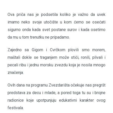
Ova priča nas je podsetila koliko je važno da uvek
imamo neko svoje utočište u kom ćemo se osećati
sigurno onda kada svet postane surov i kada osetimo
da mu u tom trenutku ne pripadamo.
Zajedno sa Gigom i Cvrčkom plovili smo morem,
maštali dokle se traganjem može stići, ronili, plivali i
pecali ribu i jednu morsku zvezdu koja je nosila mnogo
značenja.
Ovih dana na programu Zvezdarišta očekuje nas pregršt
predstava za decu i mlade, a pored toga tu su i brojne
radionice koje upotpunjuju edukativni karakter ovog
festivala.