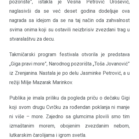
pozorište”, istakla je Vesna Petrović Urošević,
naglasivši da se već deset godina dodeljuje ova
nagrada sa idejom da se na taj način oda zahvalnost
svima onima koji su ostavili neizbrisiv zvezdani trag u
stvaralaštvu za decu.
Takmičarski program festivala otvorila je predstava
„Giga pravi more”, Narodnog pozorišta „Toša Jovanović”
iz Zrenjanina. Nastala je po delu Jasminke Petrović, a u
režiji Milje Mazarak Marinkov.
Publika je imala priliku da pogleda priču o dečaku Gigi
koji svom drugu Cvrčku za rođendan poklanja ni manje
ni više – more. Zajedno sa glumcima plovili smo tim
izmaštanim morem, obojenim zvezdanim nebom,
lutkarskim čarolijama i igrom svetla.