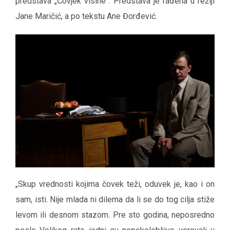
predstava „Čovjek visine”. Predstava je rađena u režiji
Jane Maričić, a po tekstu Ane Đorđević.
„Skup vrednosti kojima čovek teži, oduvek je, kao i on
sam, isti. Nije mlada ni dilema da li se do tog cilja stiže
levom ili desnom stazom. Pre sto godina, neposredno