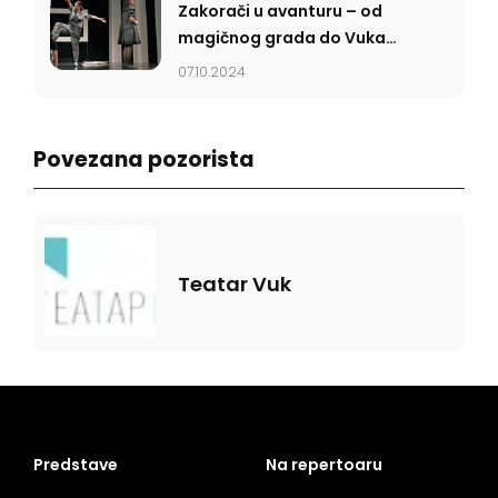
Zakorači u avanturu – od
magičnog grada do Vuka
sladokusca
07.10.2024
Povezana pozorista
Teatar Vuk
Predstave
Na repertoaru