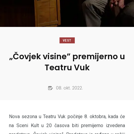
VEST
„Čovjek visine” premijerno u
Teatru Vuk
08. okt. 2022.
Nova sezona u Teatru Vuk počinje 8. oktobra, kada će
na Sceni Kult u 20 časova biti premijerno izvedena