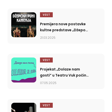
razumemo”
VEST
Premijera nove postavke
kultne predstave „Džepovi
puni kamenja” u Teatru
21.03.2025
Vuk
VEST
Projekat „Dolaze nam
gosti” u Teatru Vuk počinje
sutra
07.05.2025
VEST