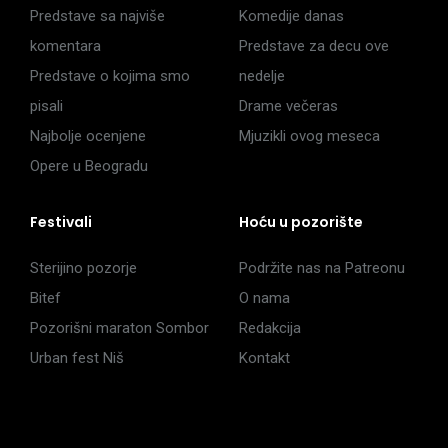
Predstave sa najviše
Komedije danas
komentara
Predstave za decu ove
Predstave o kojima smo
nedelje
pisali
Drame večeras
Najbolje ocenjene
Mjuzikli ovog meseca
Opere u Beogradu
Festivali
Hoću u pozorište
Sterijino pozorje
Podržite nas na Patreonu
Bitef
O nama
Pozorišni maraton Sombor
Redakcija
Urban fest Niš
Kontakt