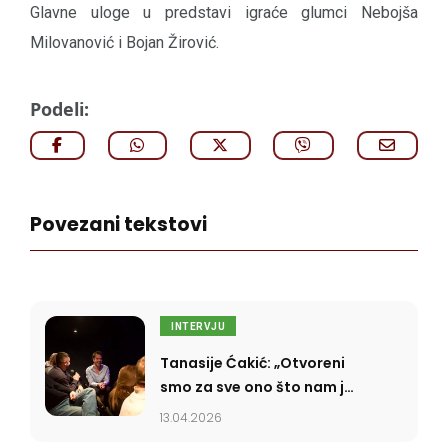
Glavne uloge u predstavi igraće glumci Nebojša
Milovanović i Bojan Žirović.
Podeli:
Povezani tekstovi
INTERVJU
Tanasije Ćakić: „Otvoreni
smo za sve ono što nam je
poznato, a rigidni smo
13.04.2026
prema stvarima koje ne