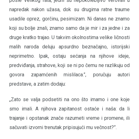
posle Velikog rata, jedni su nepokolebljivo verovali u
napredak nakon užasa, dok su drugima ratne traume
usadile oprez, gorčinu, pesimizam. Ni danas ne znamo
koji su bolje znali, znamo samo da je mir i za jedne i za
druge kratko trajao. U takvim okolnostima velike ličnosti
malih naroda deluju apsurdno beznačajno, istorijski
neprimetno. Ipak, ostaju sećanja na njihove ideje,
predviđanja, strahove, koji se ni po čemu ne razlikuju od
govora zapamćenih mislilaca.”, poručuju autori
predstave, a zatim dodaju:
„Zato se valja podsetiti na ono što imamo i one koje
smo imali. A njihova zapitanost ostaće i naša: da li
trajanje i opstanak znače razumeti vreme i promene, ili
sačuvati izvorni trenutak pripisujući mu večnost?”.