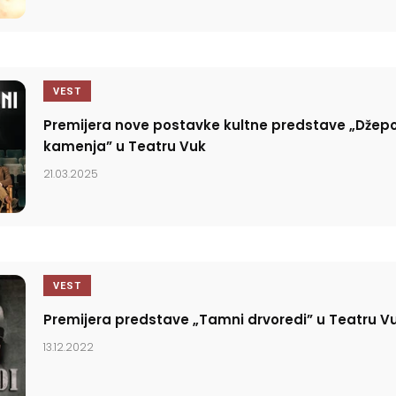
VEST
Premijera nove postavke kultne predstave „Džepo
kamenja” u Teatru Vuk
21.03.2025
VEST
Premijera predstave „Tamni drvoredi” u Teatru V
13.12.2022