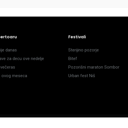
pertoaru
Festivali
je danas
Sterijino pozorje
ave za decu ove nedelje
Bitef
večeras
Pozorišni maraton Sombor
li ovog meseca
Urban fest Niš
a