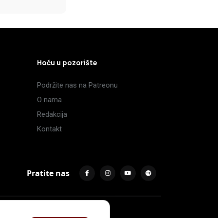
Hoću u pozorište
Podržite nas na Patreonu
O nama
Redakcija
Kontakt
Pratite nas