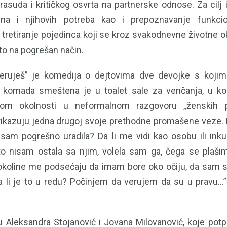
rasuda i kritičkog osvrta na partnerske odnose. Za cilj
na i njihovih potreba kao i prepoznavanje funkcio
 tretiranje pojedinca koji se kroz svakodnevne životne o
to na pogrešan način.
eruješ” je komedija o dejtovima dve devojke s kojim
a komada smeštena je u toalet sale za venčanja, u 
etom okolnosti u neformalnom razgovoru „ženskih pr
rikazuju jedna drugoj svoje prethodne promašene veze. 
sam pogrešno uradila? Da li me vidi kao osobu ili ink
to nisam ostala sa njim, volela sam ga, čega se plaši
 okoline me podsećaju da imam bore oko očiju, da sam 
a li je to u redu? Počinjem da verujem da su u pravu…” 
u Aleksandra Stojanović i Jovana Milovanović, koje potpi