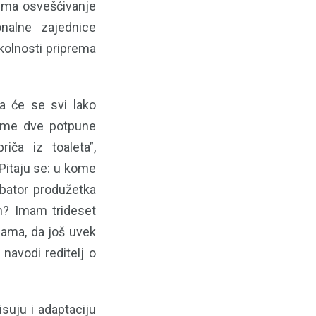
 ima osvešćivanje
nalne zajednice
kolnosti priprema
a će se svi lako
kome dve potpune
iča iz toaleta”,
Pitaju se: u kome
ubator produžetka
m? Imam trideset
sama, da još uvek
navodi reditelj o
suju i adaptaciju