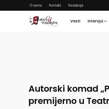
O nama
Kontakt
Redakcija
Vesti
Intervjui
Autorski komad „P
premijerno u Teat