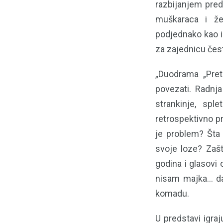
razbijanjem pred
muškaraca i že
podjednako kao i
za zajednicu čes
„Duodrama „Pret
povezati. Radnj
strankinje, spl
retrospektivno p
je problem? Šta 
svoje loze? Zaš
godina i glasovi
nisam majka... d
komadu.
U predstavi igraj