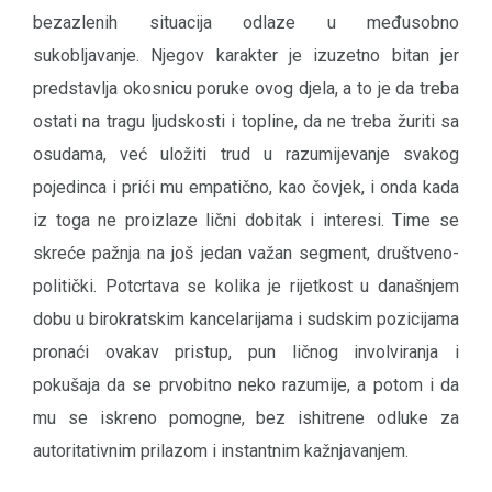
bezazlenih situacija odlaze u međusobno
sukobljavanje. Njegov karakter je izuzetno bitan jer
predstavlja okosnicu poruke ovog djela, a to je da treba
ostati na tragu ljudskosti i topline, da ne treba žuriti sa
osudama, već uložiti trud u razumijevanje svakog
pojedinca i prići mu empatično, kao čovjek, i onda kada
iz toga ne proizlaze lični dobitak i interesi. Time se
skreće pažnja na još jedan važan segment, društveno-
politički. Potcrtava se kolika je rijetkost u današnjem
dobu u birokratskim kancelarijama i sudskim pozicijama
pronaći ovakav pristup, pun ličnog involviranja i
pokušaja da se prvobitno neko razumije, a potom i da
mu se iskreno pomogne, bez ishitrene odluke za
autoritativnim prilazom i instantnim kažnjavanjem.