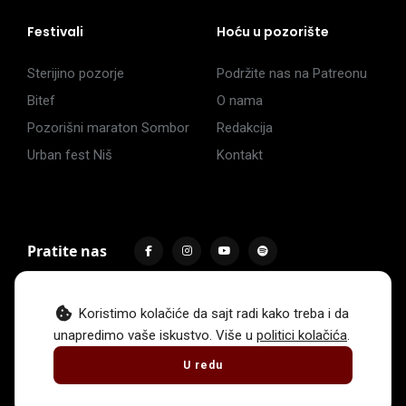
Festivali
Hoću u pozorište
Sterijino pozorje
Podržite nas na Patreonu
Bitef
O nama
Pozorišni maraton Sombor
Redakcija
Urban fest Niš
Kontakt
Pratite nas
Koristimo kolačiće da sajt radi kako treba i da
unapredimo vaše iskustvo. Više u
politici kolačića
.
Impressum
Politika privatnosti
Uslovi korišćenja
U redu
© 2017 -
2026
. Sva prava zadržava Hoću u pozorište.