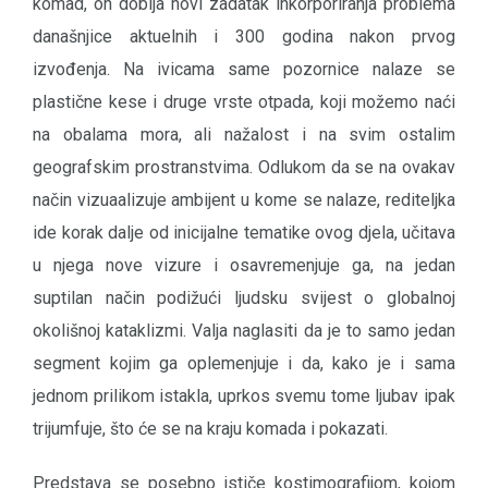
komad, on dobija novi zadatak inkorporiranja problema
današnjice aktuelnih i 300 godina nakon prvog
izvođenja. Na ivicama same pozornice nalaze se
plastične kese i druge vrste otpada, koji možemo naći
na obalama mora, ali nažalost i na svim ostalim
geografskim prostranstvima. Odlukom da se na ovakav
način vizuaalizuje ambijent u kome se nalaze, rediteljka
ide korak dalje od inicijalne tematike ovog djela, učitava
u njega nove vizure i osavremenjuje ga, na jedan
suptilan način podižući ljudsku svijest o globalnoj
okolišnoj kataklizmi. Valja naglasiti da je to samo jedan
segment kojim ga oplemenjuje i da, kako je i sama
jednom prilikom istakla, uprkos svemu tome ljubav ipak
trijumfuje, što će se na kraju komada i pokazati.
Predstava se posebno ističe kostimografijom, kojom