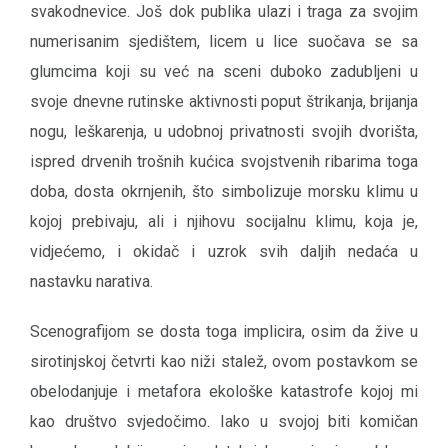
svakodnevice. Još dok publika ulazi i traga za svojim
numerisanim sjedištem, licem u lice suočava se sa
glumcima koji su već na sceni duboko zadubljeni u
svoje dnevne rutinske aktivnosti poput štrikanja, brijanja
nogu, leškarenja, u udobnoj privatnosti svojih dvorišta,
ispred drvenih trošnih kućica svojstvenih ribarima toga
doba, dosta okrnjenih, što simbolizuje morsku klimu u
kojoj prebivaju, ali i njihovu socijalnu klimu, koja je,
vidjećemo, i okidač i uzrok svih daljih nedaća u
nastavku narativa.
Scenografijom se dosta toga implicira, osim da žive u
sirotinjskoj četvrti kao niži stalež, ovom postavkom se
obelodanjuje i metafora ekološke katastrofe kojoj mi
kao društvo svjedočimo. Iako u svojoj biti komičan