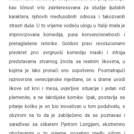
kao ličnost vrlo zainteresovana za studije ljudskih
karaktera, njihovih međusobnih odnosa i takozvanih
strasti duše. U to vrijeme vodeću ulogu u Italiji imala je
improvizovana komedija, puna konvencionalnosti i
prenaglašene retorike. Goldoni pravi revolucionarni
preokret prvi svrgnuvši komediju maski i intriga
predstavama stvarnog života sa realnim likovima, u
kojima je lako pronaći ono sopstveno. Posmatrajući
raznovrsne venecijanske mještane, on u drame uvodi
likove od krvi i mesa, uvjerljive situacije i jedan vid
plemenite, a ne lakrdijske komike. Ipak, postavlja se
pitanje koliko je on bio inovativan u tom poduhvatu, s
obzirom na to da je zabilježeno da se poznavao i
sarađivao sa slikarem Pjetrom Longijem, ekstremno
obožavanim u to vrijeme, posebno među višom i