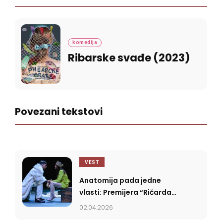
komedija
Ribar­ske sva­đe (2023)
Povezani tekstovi
VEST
Anatomija pada jedne
vlasti: Premijera “Ričarda
Drugog” u JDP-u
02.04.2026