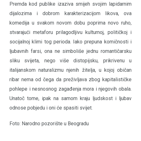
Premda kod publike izaziva smijeh svojim lapidarnim
dijalozima i dobrom karakterizacijom likova, ova
komedija u svakom novom dobu poprima novo ruho,
stvarajući metaforu prilagodljivu kulturnoj, političkoj i
socijalnoj klimi tog perioda. Iako prepuna komičnosti i
ljubavnih farsi, ona ne simboliše jednu romantičarsku
sliku svijeta, nego više distopijsku, prikrivenu u
italijanskom naturalizmu njenih žitelja, u kojoj običan
ribar nema od čega da preživljava zbog kapitalističke
pohlepe i nesnosnog zagađenja mora i njegovih obala.
Unatoč tome, ipak na samom kraju ljudskost i ljubav
odnose pobjedu i oni će spasiti svijet.
Foto: Narodno pozorište u Beogradu