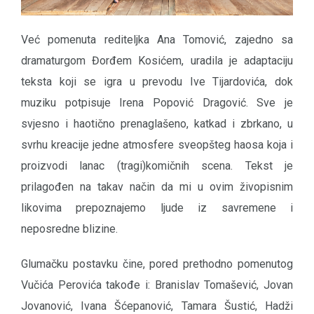
Već pomenuta rediteljka Ana Tomović, zajedno sa
dramaturgom Đorđem Kosićem, uradila je adaptaciju
teksta koji se igra u prevodu Ive Tijardovića, dok
muziku potpisuje Irena Popović Dragović. Sve je
svjesno i haotično prenaglašeno, katkad i zbrkano, u
svrhu kreacije jedne atmosfere sveopšteg haosa koja i
proizvodi lanac (tragi)komičnih scena. Tekst je
prilagođen na takav način da mi u ovim živopisnim
likovima prepoznajemo ljude iz savremene i
neposredne blizine.
Glumačku postavku čine, pored prethodno pomenutog
Vučića Perovića takođe i: Branislav Tomašević, Jovan
Jovanović, Ivana Šćepanović, Tamara Šustić, Hadži