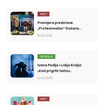
VEST
Premijera predstave
„Profesionalac“ Dušana
Kovačevića u Zvezdara
15.02.2026
teatru
INTERVJU
Ivana Pedljo i Lidija Kraljić:
„Kad prigrliš težinu
događa se paradoks
12.02.2026
oslobođenja”
VEST