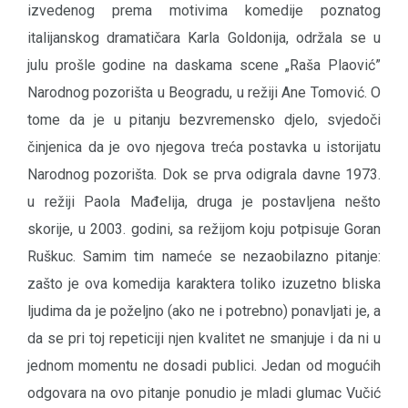
izvedenog prema motivima komedije poznatog
italijanskog dramatičara Karla Goldonija, održala se u
julu prošle godine na daskama scene „Raša Plaović”
Narodnog pozorišta u Beogradu, u režiji Ane Tomović. O
tome da je u pitanju bezvremensko djelo, svjedoči
činjenica da je ovo njegova treća postavka u istorijatu
Narodnog pozorišta. Dok se prva odigrala davne 1973.
u režiji Paola Mađelija, druga je postavljena nešto
skorije, u 2003. godini, sa režijom koju potpisuje Goran
Ruškuc. Samim tim nameće se nezaobilazno pitanje:
zašto je ova komedija karaktera toliko izuzetno bliska
ljudima da je poželjno (ako ne i potrebno) ponavljati je, a
da se pri toj repeticiji njen kvalitet ne smanjuje i da ni u
jednom momentu ne dosadi publici. Jedan od mogućih
odgovara na ovo pitanje ponudio je mladi glumac Vučić