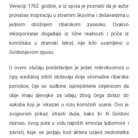
Veneciji 1762. godine, a iz spisa je poznato da je autor
pronašao inspiraciju u stvarnim likovima i dešavanjima u
jednom obližnjem ribarskom zaseoku. Ovakvo
inkorporiranje događaja iz lične realnosti i priča iz
komšiluka u dramski tekst, nije bilo usamljeno u
Goldonijevom opusu.
U ovom slučaju predstavljen je jedan mikrokosmos u
čijoj središnoj orbiti obitavaju dvije siromašne ribarske
porodice, čije su sudbine isprepletene činjenicom da
obje imaju djevojke za udaju, zbog čega dolazi do
sukoba koji je iskazan u nizu komičnih scena. Ovo je
svojevrsni prikaz strasti duše, kako bi ih Goldoni
nazvao, ovog puta u vidu najnižih emocija ljubomore i
zavisti, koje se javljaju kod aktera usljed nedostatka