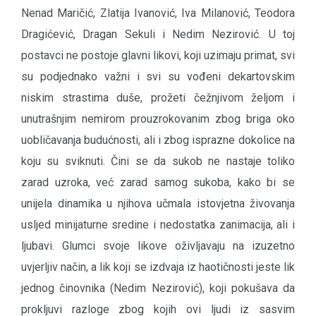
Nenad Maričić, Zlatija Ivanović, Iva Milanović, Teodora
Dragićević, Dragan Sekuli i Nedim Nezirović. U toj
postavci ne postoje glavni likovi, koji uzimaju primat, svi
su podjednako važni i svi su vođeni dekartovskim
niskim strastima duše, prožeti čežnjivom željom i
unutrašnjim nemirom prouzrokovanim zbog briga oko
uobličavanja budućnosti, ali i zbog isprazne dokolice na
koju su sviknuti. Čini se da sukob ne nastaje toliko
zarad uzroka, već zarad samog sukoba, kako bi se
unijela dinamika u njihova učmala istovjetna živovanja
usljed minijaturne sredine i nedostatka zanimacija, ali i
ljubavi. Glumci svoje likove oživljavaju na izuzetno
uvjerljiv način, a lik koji se izdvaja iz haotičnosti jeste lik
jednog činovnika (Nedim Nezirović), koji pokušava da
prokljuvi razloge zbog kojih ovi ljudi iz sasvim