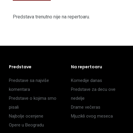
Predstava trenutno nije na repertoaru.
Predstave
Na repertoaru
Predstave sa najviše
Komedije danas
komentara
Predstave za decu ove
Predstave o kojima smo
nedelje
pisali
Drame večeras
Najbolje ocenjene
Mjuzikli ovog meseca
Opere u Beogradu