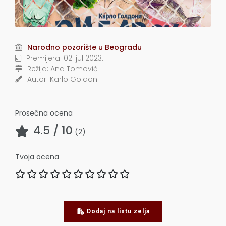
Narodno pozorište u Beogradu
Premijera:
02. jul 2023.
Režija:
Ana Tomo­vić
Autor:
Karlo Goldoni
Prosečna ocena
4.5
/ 10
(
2
)
Tvoja ocena
Dodaj na listu zelja