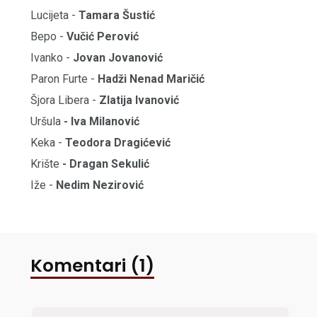
Lucijeta -
Tamara Šustić
Bepo -
Vučić Perović
Ivanko -
Jovan Jovanović
Paron Furte -
Hadži Nenad Maričić
Šjora Libera -
Zlatija Ivanović
Uršula
- Iva Milanović
Keka -
Teodora Dragićević
Krište
- Dragan Sekulić
Iže -
Nedim Nezirović
Komentari (1)