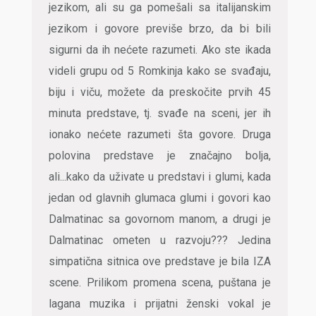
jezikom, ali su ga pomešali sa italijanskim
jezikom i govore previše brzo, da bi bili
sigurni da ih nećete razumeti. Ako ste ikada
videli grupu od 5 Romkinja kako se svađaju,
biju i viču, možete da preskočite prvih 45
minuta predstave, tj. svađe na sceni, jer ih
ionako nećete razumeti šta govore. Druga
polovina predstave je značajno bolja,
ali...kako da uživate u predstavi i glumi, kada
jedan od glavnih glumaca glumi i govori kao
Dalmatinac sa govornom manom, a drugi je
Dalmatinac ometen u razvoju??? Jedina
simpatična sitnica ove predstave je bila IZA
scene. Prilikom promena scena, puštana je
lagana muzika i prijatni ženski vokal je