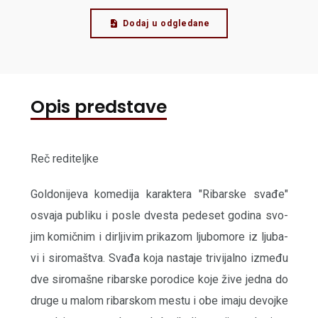
Dodaj u odgledane
Opis predstave
Reč redi­telj­ke
Gol­do­ni­je­va kome­di­ja karak­te­ra "Ribar­ske sva­đe"
osva­ja publi­ku i posle dve­sta pede­set godi­na svo­
jim komič­nim i dir­lji­vim pri­ka­zom ljubo­mo­re iz ljuba­
vi i siro­ma­štva. Sva­đa koja nasta­je tri­vi­jal­no izme­đu
dve siro­ma­šne ribar­ske poro­di­ce koje žive jed­na do
dru­ge u malom ribar­skom mestu i obe ima­ju devoj­ke