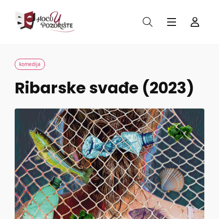
komedija
Ribar­ske sva­đe (2023)