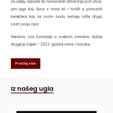
za uda­ju, nara­sta do neslu­će­nih dimen­zi­ja pod uti­ca­
jem juga koji duva s mora ali i tvr­dih a pono­snih
karak­te­ra koji na ovom sve­tu nema­ju ništa dru­go
osim svo­ju čast.
Narav­no, ova kome­di­ja u sva­kom vre­me­nu dobi­ja
dru­ga­či­ji odjek – 2023. godi­ne more i mor­ska...
Pročitaj više
Iz našeg ugla