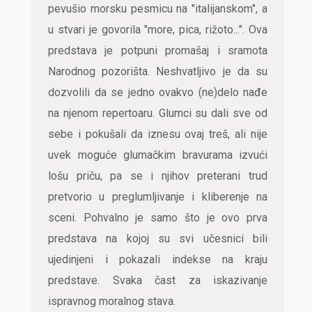
pevušio morsku pesmicu na "italijanskom", a
u stvari je govorila "more, pica, rižoto...". Ova
predstava je potpuni promašaj i sramota
Narodnog pozorišta. Neshvatljivo je da su
dozvolili da se jedno ovakvo (ne)delo nađe
na njenom repertoaru. Glumci su dali sve od
sebe i pokušali da iznesu ovaj treš, ali nije
uvek moguće glumačkim bravurama izvući
lošu priču, pa se i njihov preterani trud
pretvorio u preglumljivanje i kliberenje na
sceni. Pohvalno je samo što je ovo prva
predstava na kojoj su svi učesnici bili
ujedinjeni i pokazali indekse na kraju
predstave. Svaka čast za iskazivanje
ispravnog moralnog stava.