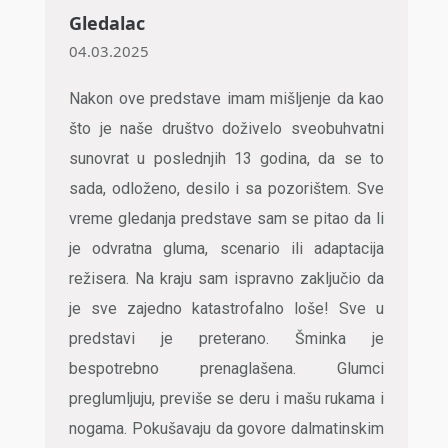
Gledalac
04.03.2025
Nakon ove predstave imam mišljenje da kao
što je naše društvo doživelo sveobuhvatni
sunovrat u poslednjih 13 godina, da se to
sada, odloženo, desilo i sa pozorištem. Sve
vreme gledanja predstave sam se pitao da li
je odvratna gluma, scenario ili adaptacija
režisera. Na kraju sam ispravno zaključio da
je sve zajedno katastrofalno loše! Sve u
predstavi je preterano. Šminka je
bespotrebno prenaglašena. Glumci
preglumljuju, previše se deru i mašu rukama i
nogama. Pokušavaju da govore dalmatinskim