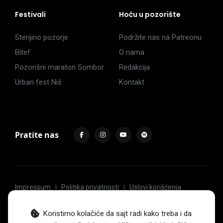
Festivali
Hoću u pozorište
Sterijino pozorje
Podržite nas na Patreonu
Bitef
O nama
Pozorišni maraton Sombor
Redakcija
Urban fest Niš
Kontakt
Pratite nas
Impressum
Politika privatnosti
Uslovi korišćenja
© 2017 -
2026
. Sva prava zadržava Hoću u pozorište.
Koristimo kolačiće da sajt radi kako treba i da