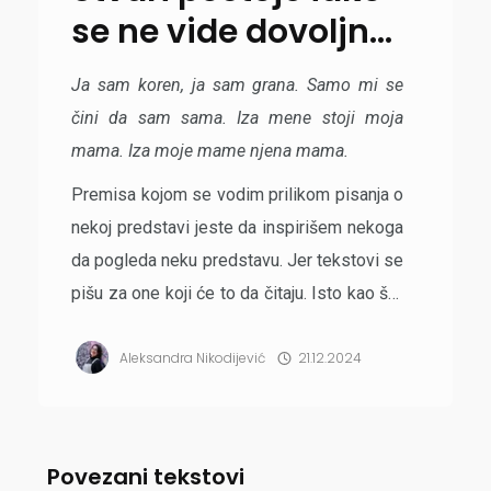
se ne vide dovoljno
jasno
Ja sam koren, ja sam grana. Samo mi se
čini da sam sama. Iza mene stoji moja
mama. Iza moje mame njena mama.
Premisa kojom se vodim prilikom pisanja o
nekoj predstavi jeste da inspirišem nekoga
da pogleda neku predstavu. Jer tekstovi se
pišu za one koji će to da čitaju. Isto kao što
se i predstave prave za one koji će to da
Aleksandra Nikodijević
21.12.2024
gledaju. To...
Povezani tekstovi