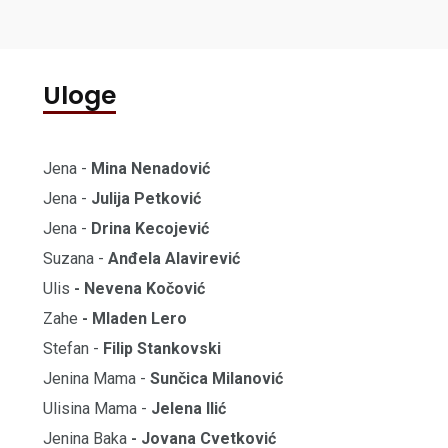
Uloge
Jena -
Mina Nenadović
Jena -
Julija Petković
Jena -
Drina Kecojević
Suzana -
Anđela Alavirević
Ulis
- Nevena Kočović
Zahe
- Mladen Lero
Stefan -
Filip Stankovski
Jenina Mama -
Sunčica Milanović
Ulisina Mama -
Jelena Ilić
Jenina Baka
- Jovana Cvetković