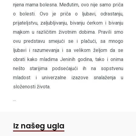
njena mama bolesna. Međutim, ovo nije samo priča
o bolesti. Ovo je priča o ljubavi, odrastanju,
prijateljstvu, zaljubljivanju, bivanju ćerkom i bivanju
majkom u različitim životnim dobima. Pravili smo
ovu predstavu smejući se i plačući, sa mnogo
ljubavi i razumevanja i sa velikom željom da se
obrati kako mladima Jeninih godina, tako i onima
nešto starijima podsećajući ih na sopstvenu
mladost i univerzalne izazove snalaženja u
složenosti života.
...
Iz našeg ugla