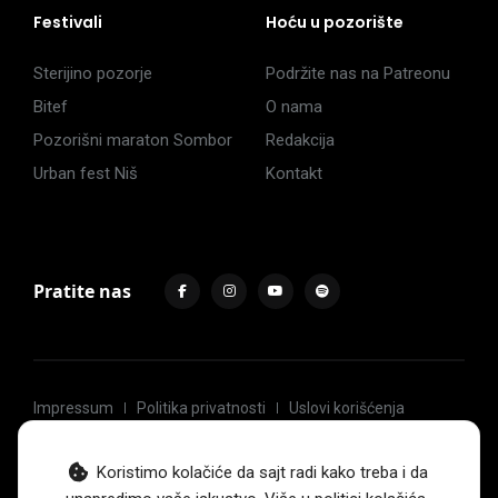
Festivali
Hoću u pozorište
Sterijino pozorje
Podržite nas na Patreonu
Bitef
O nama
Pozorišni maraton Sombor
Redakcija
Urban fest Niš
Kontakt
Pratite nas
Impressum
Politika privatnosti
Uslovi korišćenja
© 2017 -
2026
. Sva prava zadržava Hoću u pozorište.
Koristimo kolačiće da sajt radi kako treba i da