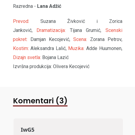
Razredna -
Lana Adžić
Prevod:
Suzana Živković i Zorica
Janković,
Dramatizacija:
Tijana Grumić,
Scenski
pokret:
Damjan Kecojević,
Scena:
Zorana Petrov,
Kostim:
Aleksandra Lalić,
Muzika:
Adde Huumonen,
Dizajn svetla:
Bojana Lazić
Izvršna produkcija: Olivera Kecojević
Komentari (3)
IwG5