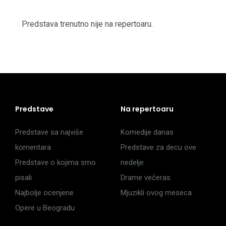
Predstava trenutno nije na repertoaru.
Predstave
Na repertoaru
Predstave sa najviše
Komedije danas
komentara
Predstave za decu ove
Predstave o kojima smo
nedelje
pisali
Drame večeras
Najbolje ocenjene
Mjuzikli ovog meseca
Opere u Beogradu