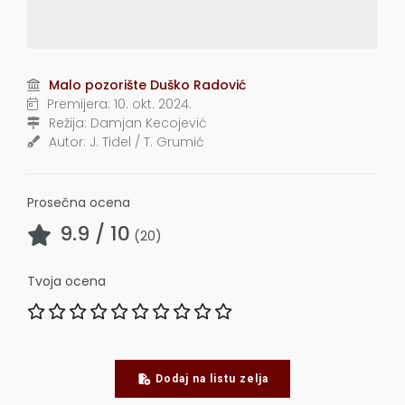
Malo pozorište Duško Radović
Premijera:
10. okt. 2024.
Režija:
Damjan Kecojević
Autor:
J. Tidel / T. Grumić
Prosečna ocena
9.9
/ 10
(
20
)
Tvoja ocena
Dodaj na listu zelja