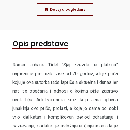
Dodaj u odgledane
Opis predstave
Roman Juhane Tidel “Sjaj zvezda na plafonu”
napisan je pre malo više od 20 godina, ali je priča
koju je ova autorka tada ispričala aktuelna i danas jer
nas se osećanja i odnosi o kojima piše zapravo
uvek tiču. Adolescencija kroz koju Jena, glavna
junakinja ove priče, prolazi, a koja je sama po sebi
vrlo delikatan i komplikovan period odrastanja i
sazrevanja, dodatno je usložnjena činjenicom da je