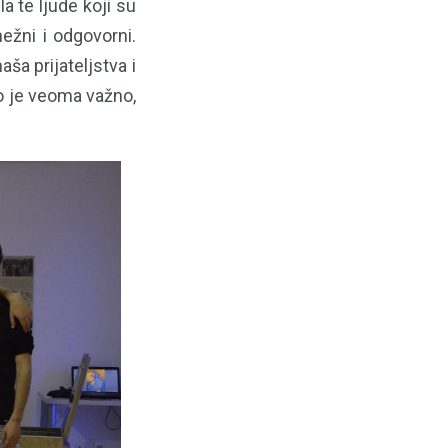
 te ljude koji su
nežni i odgovorni.
ša prijateljstva i
to je veoma važno,