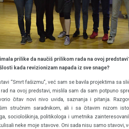
o imala prilike da naučiš prilikom rada na ovoj predstav
ošlosti kada revizionizam napada iz sve snage?
stavi “Smrt fašizmu”, već sam se bavila projektima sa s
rad na ovoj predstavi, mislila sam da sam potpuno spr
rio čitav novi nivo uvida, saznanja i pitanja. Razg
im stručnim saradnikom, ali i sa čitavim nizom istorič
ga, sociološkinja, politikologa i umetnika zainteresovan
ulisali neke moje stavove. Oni sada nisu samo stavovi, ve