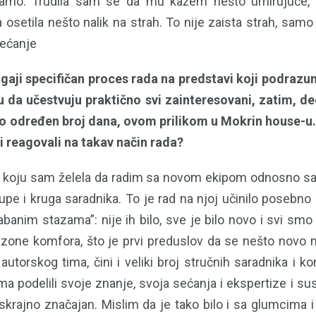
ičamo. Trudila sam se da mu kažem nešto umirujuće
osetila nešto nalik na strah. To nije zaista strah, sa
sećanje
 gaji specifičan proces rada na predstavi koji podrazu
da učestvuju praktično svi zainteresovani, zatim, de
dno određen broj dana, ovom prilikom u Mokrin house-u.
i reagovali na takav način rada?
 koju sam želela da radim sa novom ekipom odnosno sa 
upe i kruga saradnika. To je rad na njoj učinilo posebno
abanim stazama”: nije ih bilo, sve je bilo novo i svi smo b
zone komfora, što je prvi preduslov da se nešto novo n
utorskog tima, čini i veliki broj stručnih saradnika i k
ama podelili svoje znanje, svoja sećanja i ekspertize i s
eskrajno značajan. Mislim da je tako bilo i sa glumcima 