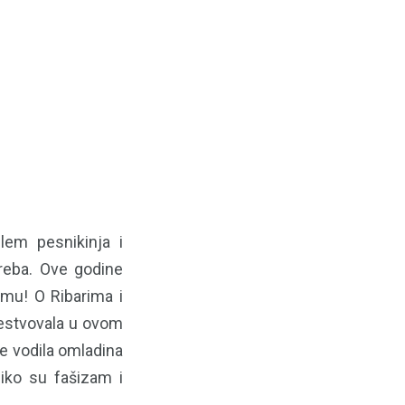
slem pesnikinja i
treba. Ove godine
mu! O Ribarima i
čestvovala u ovom
se vodila omladina
liko su fašizam i