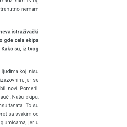
, mada sam istog
mo trenutno nemam
meva istraživački
o gde cela ekipa
 Kako su, iz tvog
ljudima koji nisu
 izazovnim, jer se
ili novi. Pomerili
auči. Našu ekipu,
onsultanata. To su
usret sa svakim od
i glumicama, jer u