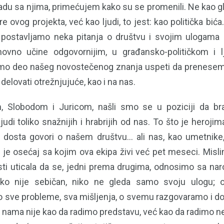
u sa njima, primećujem kako su se promenili. Ne kao glu
pre ovog projekta, već kao ljudi, to jest: kao politička bić
 postavljamo neka pitanja o društvu i svojim ulogama
novno učine odgovornijim, u građansko-političkom i 
o deo našeg novostečenog znanja uspeti da prenesemo i
delovati otrežnjujuće, kao i na nas.
, Slobodom i Juricom, našli smo se u poziciji da br
udi toliko snažnijih i hrabrijih od nas. To što je heroj
, dosta govori o našem društvu… ali nas, kao umetnik
 je osećaj sa kojim ova ekipa živi već pet meseci. Misli
ti uticala da se, jedni prema drugima, odnosimo sa na
iko nije sebičan, niko ne gleda samo svoju ulogu; 
mo sve probleme, sva mišljenja, o svemu razgovaramo i 
ama nije kao da radimo predstavu, već kao da radimo ne