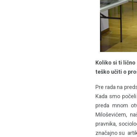
Koliko si ti ličn
teško učiti o pr
Pre rada na pred
Kada smo počeli 
preda mnom otvo
Miloševićem, naš
pravnika, sociolo
značajno su artik