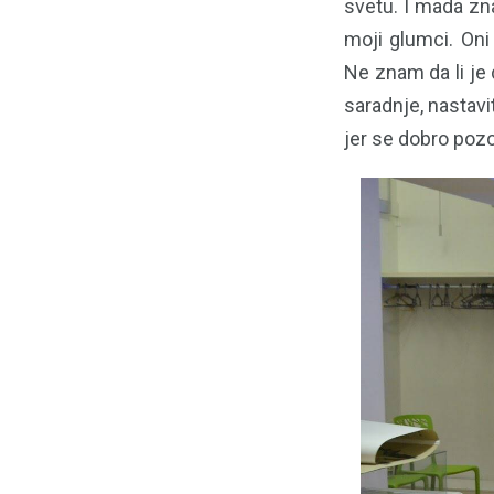
svetu. I mada zn
moji glumci. Oni 
Ne znam da li je 
saradnje, nastavi
jer se dobro pozo