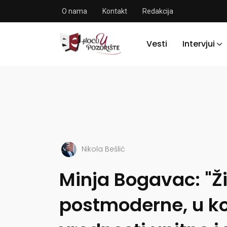
O nama
Kontakt
Redakcija
Vesti
Intervjui
Nikola Bešlić
Minja Bogavac: "Ž
postmoderne, u k