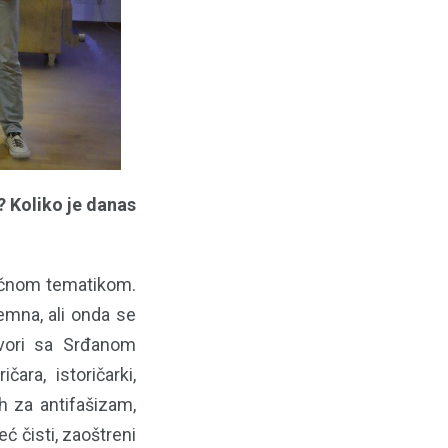
i? Koliko je danas
ličnom tematikom.
emna, ali onda se
ovori sa Srđanom
ara, istoričarki,
ih za antifašizam,
ć čisti, zaoštreni