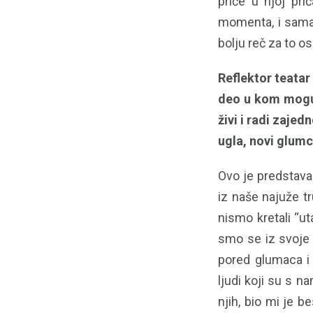
priče u njoj pr
momenta, i sama 
bolju reč za to o
Reflektor teatar
deo u kom mogu 
živi i radi zaje
ugla, novi glumc
Ovo je predstava
iz naše najuže tr
nismo kretali “ut
smo se iz svoje 
pored glumaca i a
ljudi koji su s n
njih, bio mi je b