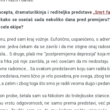
cepta, dramaturškinja i rediteljka predstave
„Smrt f
, kako se osećaš sada nekoliko dana pred premijeru
 cele ekipe?
eru, pred sam kraj vožnje. Euforično, uspaničeno, s adre
trane: jedva čekam da se završi i da me stigne onaj radosn
sla… S druge, plaši me “postpremijerna depresija” koja m
a frka još nije završila, ja već osećam da mi nedostaj
ne radionice… Sa svakom predstavom koju sam radila bilo 
 predstava, meni lično je vrlo posebna, pre svega, zbog 
a zatim i zbog toga što smo je radili veoma dugo i pedan
kon probe, šetala sam sa Nikolom do trolejbuske stanice.
u vrstu odgovornosti, ne samo prema predstavi, već pr