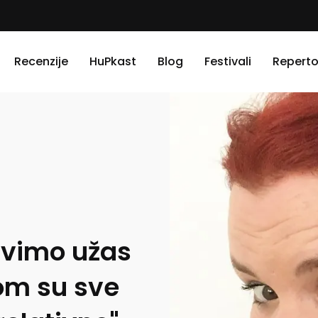
Recenzije
HuPkast
Blog
Festivali
Reperto
ivimo užas
om su sve