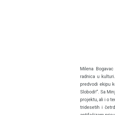
Milena Bogavac j
radnica u kultur
predvodi ekipu 
Slobodi!". Sa Min
projektu, ali i o
tridesetih i čet
antifašizam prisut