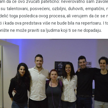
am da će ovo zvučati patetično: neverovatno sam zavolela
su talentovani, posvećeni, ozbiljni, duhoviti, empatični, 
delić toga posledica ovog procesa, ali verujem da će se na
ti i kada ova predstava više ne bude bila na repertoaru. I 
rište ne može praviti sa ljudima koji ti se ne dopadaju.