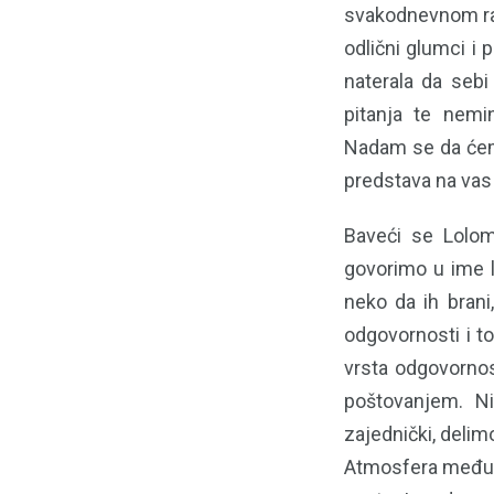
svakodnevnom rad
odlični glumci i 
naterala da sebi
pitanja te nemi
Nadam se da ćem
predstava na vas 
Baveći se Lolom
govorimo u ime lj
neko da ih brani
odgovornosti i to
vrsta odgovornos
poštovanjem. N
zajednički, deli
Atmosfera među n