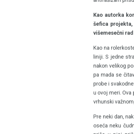
Kao autorka kon
šefica projekta
višemesečni rad
Kao na rolerkost
liniji. S jedne s
nakon velikog po
pa mada se čitav
probe i svakodnev
u ovoj meri. Ova
vrhunski važnom, 
Pre neki dan, na
oseća neku čudn