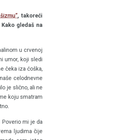
ašizmu“
, takoreći
? Kako gledaš na
nalinom u crvenoj
i umor, koji sledi
e čeka iza ćoška,
u naše celodnevne
je slično, ali ne
teme koju smatram
tno.
 Poverio mi je da
ema ljudima čije