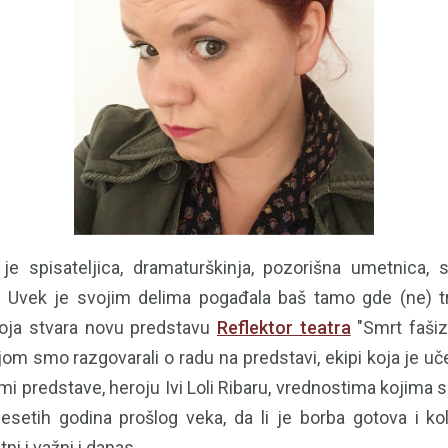
e spisateljica, dramaturškinja, pozorišna umetnica, 
i. Uvek je svojim delima pogađala baš tamo gde (ne) 
koja stvara novu predstavu
Reflektor teatra
"Smrt fašiz
jom smo razgovarali o radu na predstavi, ekipi koja je u
 temi predstave, heroju Ivi Loli Ribaru, vrednostima kojima 
rdesetih godina prošlog veka, da li je borba gotova i ko
ni i važni i danas.