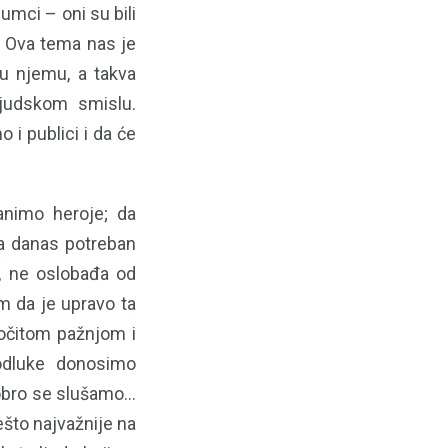
mci – oni su bili
a. Ova tema nas je
 u njemu, a takva
ljudskom smislu.
 publici i da će
animo heroje; da
ima danas potreban
e, ne oslobađa od
m da je upravo ta
ročitom pažnjom i
odluke donosimo
dobro se slušamo…
što najvažnije na