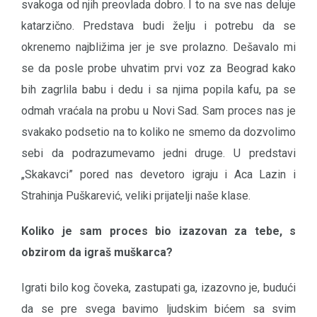
svakoga od njih preovlada dobro. I to na sve nas deluje
katarzično. Predstava budi želju i potrebu da se
okrenemo najbližima jer je sve prolazno. Dešavalo mi
se da posle probe uhvatim prvi voz za Beograd kako
bih zagrlila babu i dedu i sa njima popila kafu, pa se
odmah vraćala na probu u Novi Sad. Sam proces nas je
svakako podsetio na to koliko ne smemo da dozvolimo
sebi da podrazumevamo jedni druge. U predstavi
„Skakavci” pored nas devetoro igraju i Aca Lazin i
Strahinja Puškarević, veliki prijatelji naše klase.
Koliko je sam proces bio izazovan za tebe, s
obzirom da igraš muškarca?
Igrati bilo kog čoveka, zastupati ga, izazovno je, budući
da se pre svega bavimo ljudskim bićem sa svim