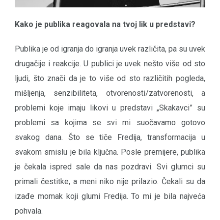
Kako je publika reagovala na tvoj lik u predstavi?
Publika je od igranja do igranja uvek različita, pa su uvek
drugačije i reakcije. U publici je uvek nešto više od sto
ljudi, što znači da je to više od sto različitih pogleda,
mišljenja, senzibiliteta, otvorenosti/zatvorenosti, a
problemi koje imaju likovi u predstavi „Skakavci” su
problemi sa kojima se svi mi suočavamo gotovo
svakog dana. Što se tiče Fredija, transformacija u
svakom smislu je bila ključna. Posle premijere, publika
je čekala ispred sale da nas pozdravi. Svi glumci su
primali čestitke, a meni niko nije prilazio. Čekali su da
izađe momak koji glumi Fredija. To mi je bila najveća
pohvala.