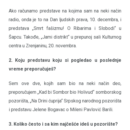
Ako računamo predstave na kojima sam na neki način
radio, onda je to na Dan ljudskih prava, 10. decembra, i
predstava „Smrt fašizmu! O Ribarima i Slobodi“ u
Šapcu. Takođe, „Jami distrikt“ u prepunoj sali Kulturnog
centra u Zrenjaninu, 20. novembra.
2. Koju predstavu koju si pogledao u poslednje
vreme preporučuješ?
Sem ove dve, kojih sam bio na neki način deo,
preporučujem „Kad bi Sombor bio Holivud“ somborskog
pozorišta, „Na Drini ćuprija“ Srpskog narodnog pozorišta
i predstavu Jelene Bogavac o Mileni Pavlović Barili.
3. Koliko često i sa kim najčešće ideš u pozorište?