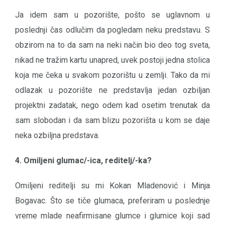
Ja idem sam u pozorište, pošto se uglavnom u
poslednji čas odlučim da pogledam neku predstavu. S
obzirom na to da sam na neki način bio deo tog sveta,
nikad ne tražim kartu unapred, uvek postoji jedna stolica
koja me čeka u svakom pozorištu u zemlji. Tako da mi
odlazak u pozorište ne predstavlja jedan ozbiljan
projektni zadatak, nego odem kad osetim trenutak da
sam slobodan i da sam blizu pozorišta u kom se daje
neka ozbiljna predstava.
4. Omiljeni glumac/-ica, reditelj/-ka?
Omiljeni reditelji su mi Kokan Mladenović i Minja
Bogavac. Što se tiče glumaca, preferiram u poslednje
vreme mlade neafirmisane glumce i glumice koji sad