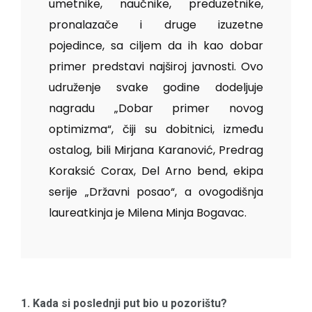
umetnike, naučnike, preduzetnike,
pronalazače i druge izuzetne
pojedince, sa ciljem da ih kao dobar
primer predstavi najširoj javnosti. Ovo
udruženje svake godine dodeljuje
nagradu „Dobar primer novog
optimizma“, čiji su dobitnici, između
ostalog, bili Mirjana Karanović, Predrag
Koraksić Corax, Del Arno bend, ekipa
serije „Državni posao“, a ovogodišnja
laureatkinja je Milena Minja Bogavac.
1. Kada si poslednji put bio u pozorištu?