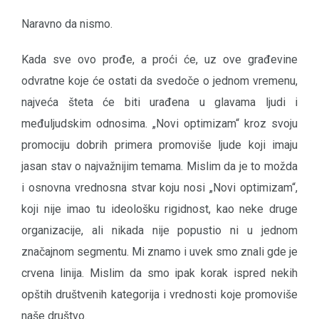
Naravno da nismo.
Kada sve ovo prođe, a proći će, uz ove građevine
odvratne koje će ostati da svedoče o jednom vremenu,
najveća šteta će biti urađena u glavama ljudi i
međuljudskim odnosima. „Novi optimizam“ kroz svoju
promociju dobrih primera promoviše ljude koji imaju
jasan stav o najvažnijim temama. Mislim da je to možda
i osnovna vrednosna stvar koju nosi „Novi optimizam“,
koji nije imao tu ideološku rigidnost, kao neke druge
organizacije, ali nikada nije popustio ni u jednom
značajnom segmentu. Mi znamo i uvek smo znali gde je
crvena linija. Mislim da smo ipak korak ispred nekih
opštih društvenih kategorija i vrednosti koje promoviše
naše društvo.