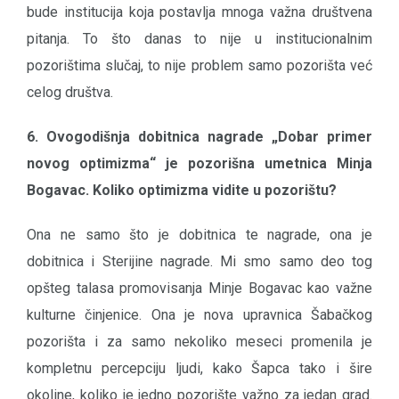
bude institucija koja postavlja mnoga važna društvena
pitanja. To što danas to nije u institucionalnim
pozorištima slučaj, to nije problem samo pozorišta već
celog društva.
6. Ovogodišnja dobitnica nagrade „Dobar primer
novog optimizma“ je pozorišna umetnica Minja
Bogavac. Koliko optimizma vidite u pozorištu?
Ona ne samo što je dobitnica te nagrade, ona je
dobitnica i Sterijine nagrade. Mi smo samo deo tog
opšteg talasa promovisanja Minje Bogavac kao važne
kulturne činjenice. Ona je nova upravnica Šabačkog
pozorišta i za samo nekoliko meseci promenila je
kompletnu percepciju ljudi, kako Šapca tako i šire
okoline, koliko je jedno pozorište važno za jedan grad.