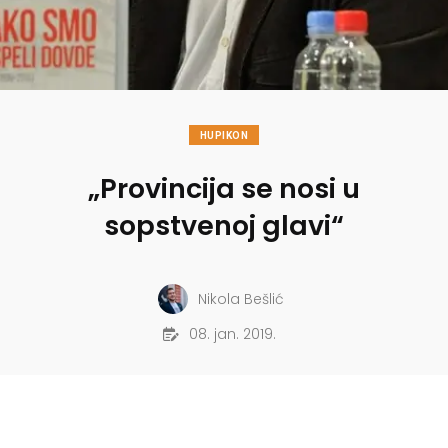
HUPIKON
„Provincija se nosi u
sopstvenoj glavi“
Nikola Bešlić
08. jan. 2019.