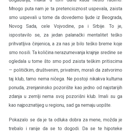
Mnogo puta nam je ta pretencioznost uspevala, zaista
smo uspevali u tome da dovedemo ljude iz Beograda,
Novog Sada, cele Vojvodine, pa i Srbije. To je,
ispostavilo se, za jedan palanački mentalitet teško
prihvatljiva činjenica, a za nas je bilo teško breme koje
smo nosili. Ta količina nerazumevanja krajnje sredine se
ogledala u tome što smo pod zaista teškim pritiscima
— političkim, društvenim, privatnim, morali da zatvorimo
taj klub, tamo nema ničega. Ne postoji nikakva kulturna
ponuda, zrenjaninsko pozorište kao jedno od najstarijih
zdanja u zemlji nema svoj pozorišni klub. Imali su ga
kao najpoznatijeg u regionu, sad ga nemaju uopšte.
Pokazalo se da je ta odluka dobra za mene, možda je
trebalo i ranije da se to dogodi. Da se te hipoteke