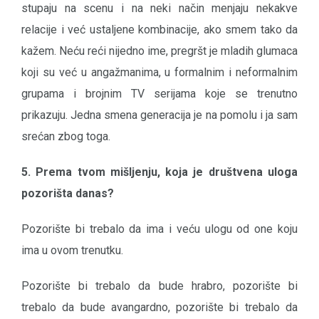
stupaju na scenu i na neki način menjaju nekakve
relacije i već ustaljene kombinacije, ako smem tako da
kažem. Neću reći nijedno ime, pregršt je mladih glumaca
koji su već u angažmanima, u formalnim i neformalnim
grupama i brojnim TV serijama koje se trenutno
prikazuju. Jedna smena generacija je na pomolu i ja sam
srećan zbog toga.
5. Prema tvom mišljenju, koja je društvena uloga
pozorišta danas?
Pozorište bi trebalo da ima i veću ulogu od one koju
ima u ovom trenutku.
Pozorište bi trebalo da bude hrabro, pozorište bi
trebalo da bude avangardno, pozorište bi trebalo da