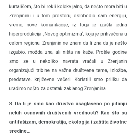
kurtališem, što bi rekli kolokvijalno, da nešto mora biti u
Zrenjaninu i u tom prostoru, oslobodio sam energiju,
vreme, nove komunikacije, iz toga je izašla jedna
hiperprodukcija „Novog optimizma“, koja je prihvaćena u
celom regionu. Zrenjanin ne znam da li zna da je nešto
izgubio, možda zna, ali ništa ne kaže. Prošle godine
smo se u nekoliko navrata vraćali u Zrenjanin
organizujući tribine na važne društvene teme, izložbe,
predstave, književne večeri. Koristili smo priliku da
uradimo nešto za ostatak zaklanog Zrenjanina.
8. Da li je smo kao društvo usaglašeno po pitanju
nekih osnovnih društvenih vrednosti? Kao što su
antifašizam, demokratija, ekologija i zaštita životne
sredine...