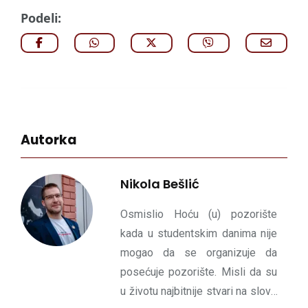
Podeli:
Autorka
Nikola Bešlić
Osmislio Hoću (u) pozorište
kada u studentskim danima nije
mogao da se organizuje da
posećuje pozorište. Misli da su
u životu najbitnije stvari na slovo