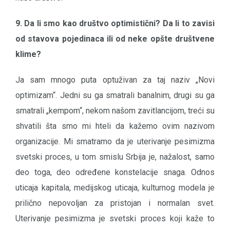
9. Da li smo kao društvo optimistični? Da li to zavisi
od stavova pojedinaca ili od neke opšte društvene
klime?
Ja sam mnogo puta optuživan za taj naziv „Novi
optimizam“. Jedni su ga smatrali banalnim, drugi su ga
smatrali „kempom“, nekom našom zavitlancijom, treći su
shvatili šta smo mi hteli da kažemo ovim nazivom
organizacije. Mi smatramo da je uterivanje pesimizma
svetski proces, u tom smislu Srbija je, nažalost, samo
deo toga, deo određene konstelacije snaga. Odnos
uticaja kapitala, medijskog uticaja, kulturnog modela je
prilično nepovoljan za pristojan i normalan svet.
Uterivanje pesimizma je svetski proces koji kaže to