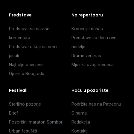
Predstave
Na repertoaru
Predstave sa najviše
Komedije danas
komentara
Predstave za decu ove
Predstave o kojima smo
nedelje
pisali
Drame večeras
Najbolje ocenjene
Mjuzikli ovog meseca
Opere u Beogradu
Festivali
Hoću u pozorište
Sterijino pozorje
Podržite nas na Patreonu
Bitef
O nama
Pozorišni maraton Sombor
Redakcija
Urban fest Niš
Kontakt