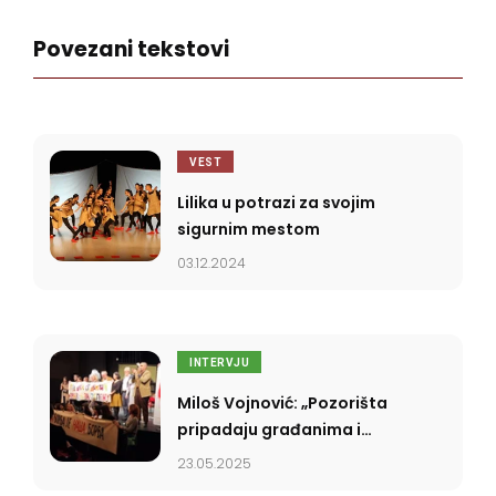
P (pivo, pank, pozorište,
putovanja, Partizan..).
Povezani tekstovi
VEST
Lilika u potrazi za svojim
sigurnim mestom
03.12.2024
INTERVJU
Miloš Vojnović: „Pozorišta
pripadaju građanima i
njihovim radnicima”
23.05.2025