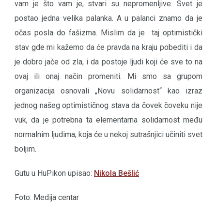
vam je što vam je, stvari su nepromenljive. Svet je
postao jedna velika palanka. A u palanci znamo da je
očas posla do fašizma. Mislim da je taj optimistički
stav gde mi kažemo da će pravda na kraju pobediti i da
je dobro jače od zla, i da postoje ljudi koji će sve to na
ovaj ili onaj način promeniti. Mi smo sa grupom
organizacija osnovali „Novu solidarnost“ kao izraz
jednog našeg optimističnog stava da čovek čoveku nije
vuk, da je potrebna ta elementarna solidarnost među
normalnim ljudima, koja će u nekoj sutrašnjici učiniti svet
boljim.
Gutu u HuPikon upisao:
Nikola Bešlić
Foto: Medija centar