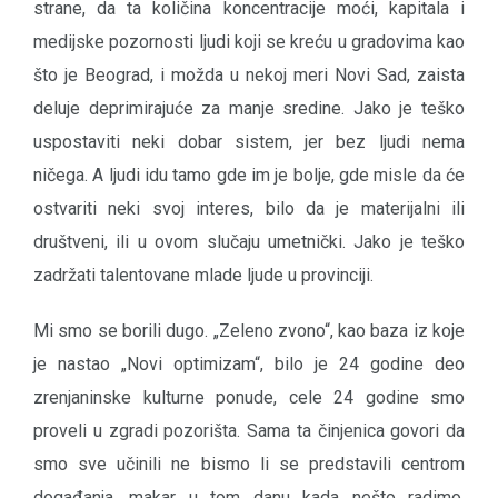
strane, da ta količina koncentracije moći, kapitala i
medijske pozornosti ljudi koji se kreću u gradovima kao
što je Beograd, i možda u nekoj meri Novi Sad, zaista
deluje deprimirajuće za manje sredine. Jako je teško
uspostaviti neki dobar sistem, jer bez ljudi nema
ničega. A ljudi idu tamo gde im je bolje, gde misle da će
ostvariti neki svoj interes, bilo da je materijalni ili
društveni, ili u ovom slučaju umetnički. Jako je teško
zadržati talentovane mlade ljude u provinciji.
Mi smo se borili dugo. „Zeleno zvono“, kao baza iz koje
je nastao „Novi optimizam“, bilo je 24 godine deo
zrenjaninske kulturne ponude, cele 24 godine smo
proveli u zgradi pozorišta. Sama ta činjenica govori da
smo sve učinili ne bismo li se predstavili centrom
događanja, makar u tom danu kada nešto radimo.