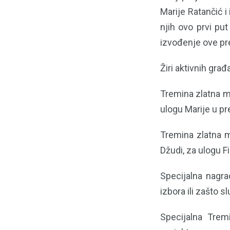
Marije Ratančić i
njih ovo prvi pu
izvođenje ove pr
Žiri aktivnih gra
Tremina zlatna m
ulogu Marije u pr
Tremina zlatna 
Džudi, za ulogu F
Specijalna nagra
izbora ili zašto 
Specijalna Tre