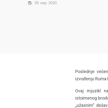
29. sep. 2020.
Poslednje večeri
izvođenju Ruma H
Ovaj mjuzikl n
istoimenog brodv
„užasnim” dešav