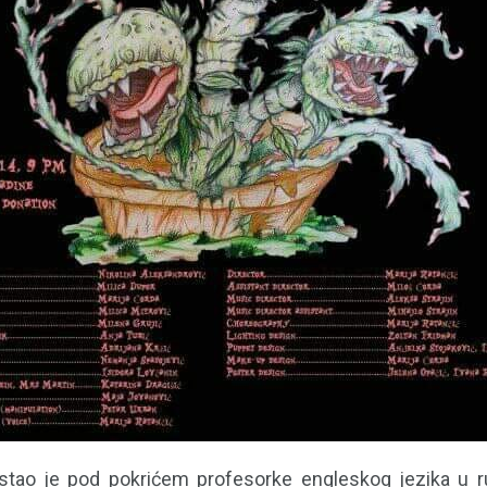
astao je pod pokrićem profesorke engleskog jezika u r