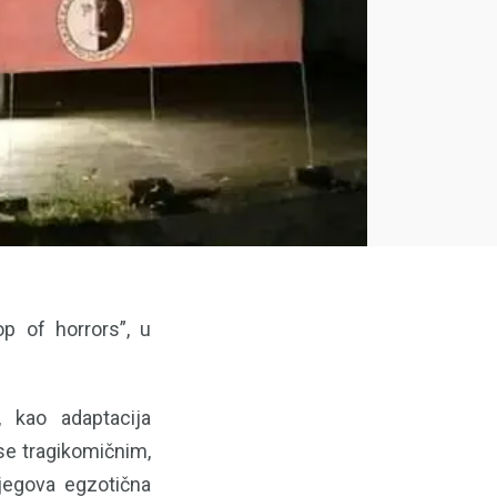
op of horrors”, u
 kao adaptacija
se tragikomičnim,
jegova egzotična