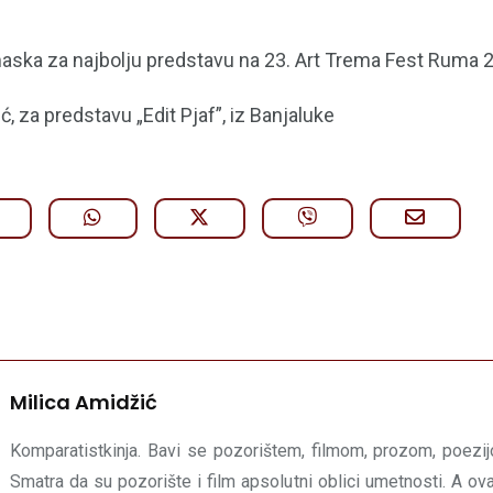
aska za najbolju predstavu na 23. Art Trema Fest Ruma 
, za predstavu „Edit Pjaf”, iz Banjaluke
Milica Amidžić
Komparatistkinja. Bavi se pozorištem, filmom, prozom, poezij
Smatra da su pozorište i film apsolutni oblici umetnosti. A ova