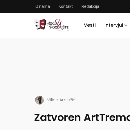
O nama
Kontakt
Redakcija
Vesti
Intervjui
Milica Amidžić
Zatvoren ArtTrema