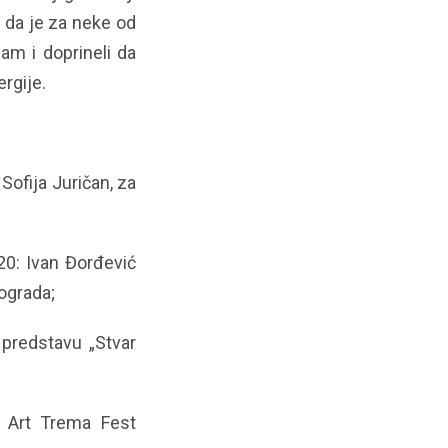
 da je za neke od
am i doprineli da
ergije.
ofija Juričan, za
0: Ivan Đorđević
eograda;
 predstavu „Stvar
 Art Trema Fest