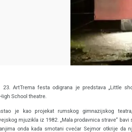
 23. ArtTrema festa odigrana je predstava „Little sh
igh School theatre.
astao je kao projekat rumskog gimnazijskog teatra,
ejskog mjuzikla iz 1982. „Mala prodavnica strave” bavi 
anjima onda kada smotani cvećar Sejmor otkrije da n