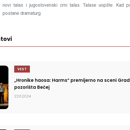
novi talas i jugoslovenski crni talas. Talase uopšte. Kad p
postane dramaturg.
tovi
VEST
„Hronike haosa: Harms“ premijerno na sceni Gra
pozorišta Bečej
22.11.2024