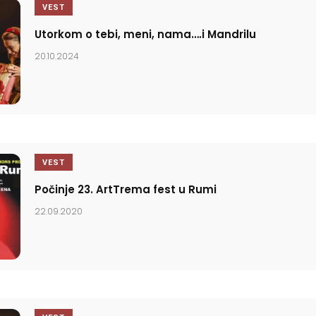
VEST
Utorkom o tebi, meni, nama….i Mandrilu
20.10.2024
VEST
Počinje 23. ArtTrema fest u Rumi
22.09.2020