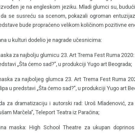
 izvođen je na engleskom jeziku. Mladi glumci su, budući
t da se susreću sa scenom, pokazali ogroman entuzijaz
edstave bude propraćeno velikom količinom pozitivne en
đana u kulturi dodelio je nagrade učesnicima:
aska za najbolju glumicu 23. Art Trema Fest Ruma 2020: S
edstavi „Šta ćemo sad?”, u produkciji Yugo art Beograda;
maska za najboljeg glumca 23. Art Trema Fest Ruma 202
ilipa u predstavi „Šta ćemo sad?”, u produkciji Yugo art B
da za dramatizaciju i autorski rad: Uroš Mladenović, za
slušam Marčela”, Teleport Teatra iz Paraćina;
mina maska: High School Theatre za ukupan doprinos