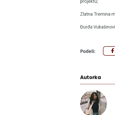
projektu;
Zlatna Tremina m
Đurđa Vukašinović
Podeli:
Autorka