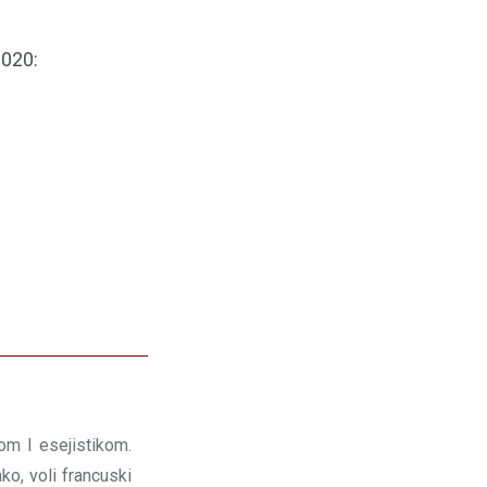
2020:
om I esejistikom.
ko, voli francuski