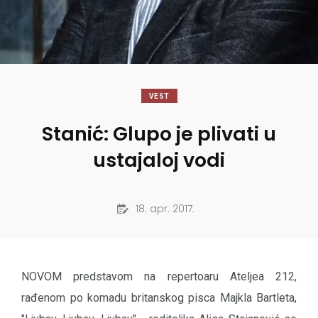
VEST
Stanić: Glupo je plivati u
ustajaloj vodi
18. apr. 2017.
NOVOM predstavom na repertoaru Ateljea 212,
rađenom po komadu britanskog pisca Majkla Bartleta,