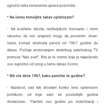
ugroziti neka nerazumna uprava pozorišta.
* Na čemu temeljite takav optimizam?
- Na kvalitetu teksta, rediteljskom konceptu i mom
iskustvu da već unapred mogu da procenim stvari.
Inače, komad obuhvata period od 1967. godine do
danas. Počinje emitovanjem direktnog satelitskog TV
prenosa "Naš svet". Bilo je to vreme koje je najavljivalo
sve suprotno od onog u čemu danas živimo.
* Bili ste dete 1967, kako pamtite te godine?
- Nažalost, sad tek shvatam koliko smo opterećeni
politikom, od koje sam se poslednjih godina
distancirao... Pamtim ovu godinu po mobilizaciji i