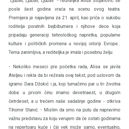
"Ljubav, Ljubav, Ljubav" - rediteljka Alisa Stojanović se
posle šest godina vraća na scenu ovog teatra.
Premijera je najavljena za 21. april, kao priča o sukobu
roditelja poratnih bejbibumera i njihove dece koja
pripadaju generaciji tehnološkog napretka, popularne
kulture i političkih promena u novijoj istoriji Evrope...
Tema zanimljiva, a rediteljka je imala i posebnu želju:
- Nekoliko meseci pre početka rada, Alisa se javila
Ateljeu i rekla da bi režirala ovaj tekst, pod uslovom da
igramo Dara Džokić i ja, koji tumačimo par u tri životna
doba: u prvom činu imamo devetnaest, u drugom
četrdeset, a u trećem naše sadašnje godine - otkriva
Tihomir Stanić. - Mislim da smo na putu da napravimo
važnu predstavu za koju verujem da će ostati godinama
na repertoaru kuće i čiji vek može samo, eventualno,