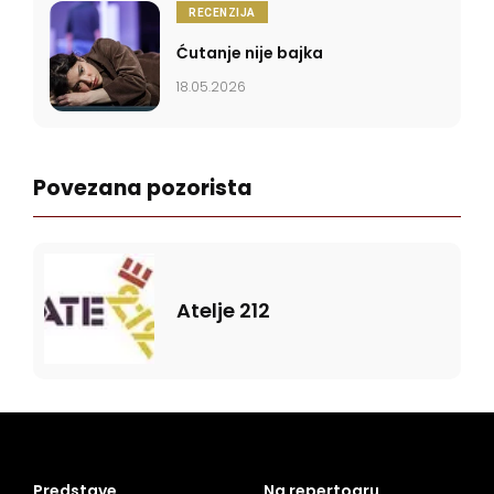
RECENZIJA
Ćutanje nije bajka
18.05.2026
Povezana pozorista
Atelje 212
Predstave
Na repertoaru