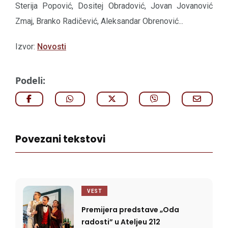
Sterija Popović, Dositej Obradović, Jovan Jovanović
Zmaj, Branko Radičević, Aleksandar Obrenović...
Izvor:
Novosti
Podeli:
Povezani tekstovi
VEST
Premijera predstave „Oda
radosti” u Ateljeu 212