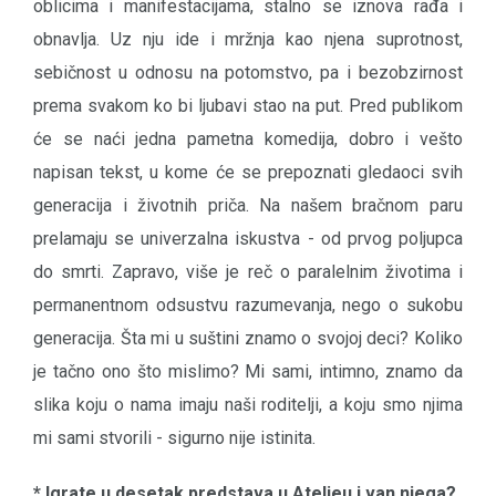
oblicima i manifestacijama, stalno se iznova rađa i
obnavlja. Uz nju ide i mržnja kao njena suprotnost,
sebičnost u odnosu na potomstvo, pa i bezobzirnost
prema svakom ko bi ljubavi stao na put. Pred publikom
će se naći jedna pametna komedija, dobro i vešto
napisan tekst, u kome će se prepoznati gledaoci svih
generacija i životnih priča. Na našem bračnom paru
prelamaju se univerzalna iskustva - od prvog poljupca
do smrti. Zapravo, više je reč o paralelnim životima i
permanentnom odsustvu razumevanja, nego o sukobu
generacija. Šta mi u suštini znamo o svojoj deci? Koliko
je tačno ono što mislimo? Mi sami, intimno, znamo da
slika koju o nama imaju naši roditelji, a koju smo njima
mi sami stvorili - sigurno nije istinita.
* Igrate u desetak predstava u Ateljeu i van njega?