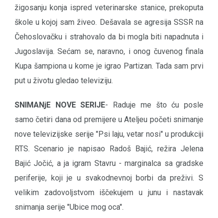
žigosanju konja ispred veterinarske stanice, prekoputa
škole u kojoj sam živeo. Dešavala se agresija SSSR na
Čehoslovačku i strahovalo da bi mogla biti napadnuta i
Jugoslavija. Sećam se, naravno, i onog čuvenog finala
Kupa šampiona u kome je igrao Partizan. Tada sam prvi
put u životu gledao televiziju.
SNIMANjE NOVE SERIJE
- Raduje me što ću posle
samo četiri dana od premijere u Ateljeu početi snimanje
nove televizijske serije "Psi laju, vetar nosi" u produkciji
RTS. Scenario je napisao Radoš Bajić, režira Jelena
Bajić Jočić, a ja igram Stavru - marginalca sa gradske
periferije, koji je u svakodnevnoj borbi da preživi. S
velikim zadovoljstvom iščekujem u junu i nastavak
snimanja serije "Ubice mog oca".