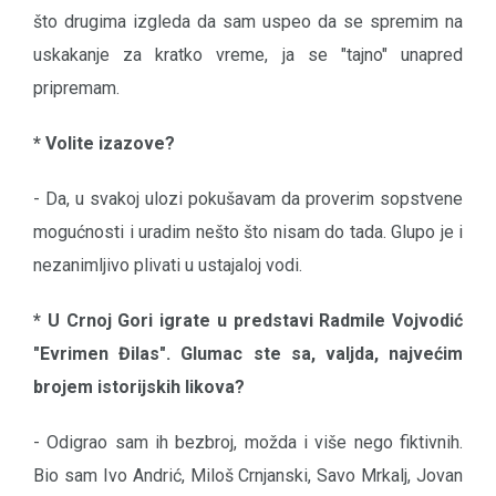
što drugima izgleda da sam uspeo da se spremim na
uskakanje za kratko vreme, ja se "tajno" unapred
pripremam.
* Volite izazove?
- Da, u svakoj ulozi pokušavam da proverim sopstvene
mogućnosti i uradim nešto što nisam do tada. Glupo je i
nezanimljivo plivati u ustajaloj vodi.
* U Crnoj Gori igrate u predstavi Radmile Vojvodić
"Evrimen Đilas". Glumac ste sa, valjda, najvećim
brojem istorijskih likova?
- Odigrao sam ih bezbroj, možda i više nego fiktivnih.
Bio sam Ivo Andrić, Miloš Crnjanski, Savo Mrkalj, Jovan