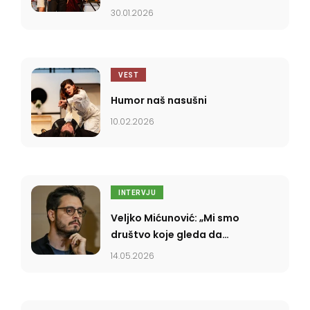
30.01.2026
VEST
Humor naš nasušni
10.02.2026
INTERVJU
Veljko Mićunović: „Mi smo
društvo koje gleda da
preživi dan, a ne da
14.05.2026
današnjicu uzme u svoje
ruke”