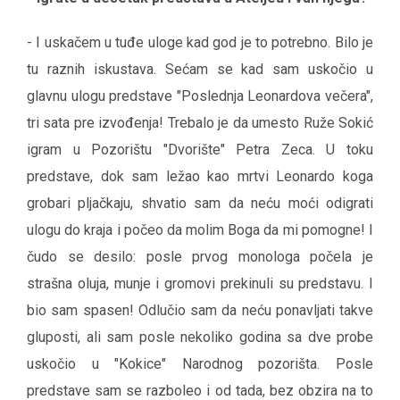
- I uskačem u tuđe uloge kad god je to potrebno. Bilo je
tu raznih iskustava. Sećam se kad sam uskočio u
glavnu ulogu predstave "Poslednja Leonardova večera",
tri sata pre izvođenja! Trebalo je da umesto Ruže Sokić
igram u Pozorištu "Dvorište" Petra Zeca. U toku
predstave, dok sam ležao kao mrtvi Leonardo koga
grobari pljačkaju, shvatio sam da neću moći odigrati
ulogu do kraja i počeo da molim Boga da mi pomogne! I
čudo se desilo: posle prvog monologa počela je
strašna oluja, munje i gromovi prekinuli su predstavu. I
bio sam spasen! Odlučio sam da neću ponavljati takve
gluposti, ali sam posle nekoliko godina sa dve probe
uskočio u "Kokice" Narodnog pozorišta. Posle
predstave sam se razboleo i od tada, bez obzira na to