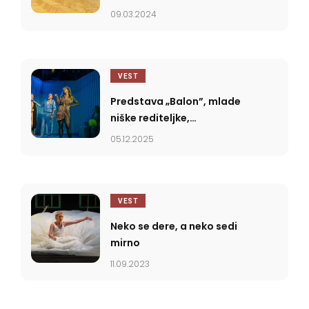
pozorištu Niš
09.03.2024
VEST
Predstava „Balon”, mlade
niške rediteljke,
premijerno u Narodnom
05.12.2025
pozorištu Niš
VEST
Neko se dere, a neko sedi
mirno
11.09.2023