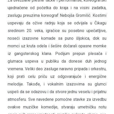
Za uvežbane plesne tačke i performanse, koreografski
ujednačene od početka do kraja i na visini zadatka,
zaslugu preuzima koreograf Nebojša Gromilić. Kostimi
uspevaju da ožive radnju koja se odvijala u Čikagu
sredinom 20. veka, igračice su posebno upečatljive,
noseći izazovne komade sa puno šljokica, dok su
momci uz kruta odela i šešire dočarali opasne momke
iz gangsterskog klana. Podijum prepun plesača i
glumaca uspeva u publiku da donese duh jednog
vremena. Veliki deo zasluge naravno pripada i orkestru,
koji prati celu priču uz odgovarajuće i energične
melodije. Takođe, i vokalnim izazovima su glumci
uspeli da se odazovu i da stvore jednu veselu i prijatnu
atmosferu. Sve navedene pomoćne stavke za izvedbu
ovakve muzičke komedije, stvaraju umetničku notu