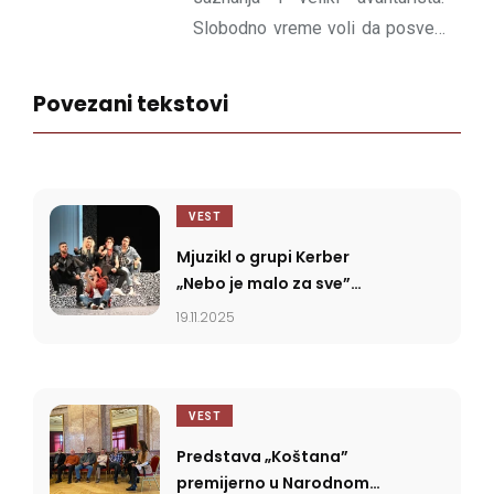
Slobodno vreme voli da posveti
pozorištu i prirodi, druženju i
knjizi Mome Kapora. Pozorište
Povezani tekstovi
za nju predstavlja raj za oči i
dušu.
VEST
Mjuzikl o grupi Kerber
„Nebo je malo za sve”
premijerno u Nišu
19.11.2025
VEST
Predstava „Koštana”
premijerno u Narodnom