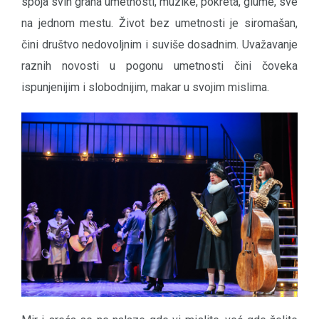
spoja svih grana umetnosti, muzike, pokreta, glume, sve
na jednom mestu. Život bez umetnosti je siromašan,
čini društvo nedovoljnim i suviše dosadnim. Uvažavanje
raznih novosti u pogonu umetnosti čini čoveka
ispunjenijim i slobodnijim, makar u svojim mislima.