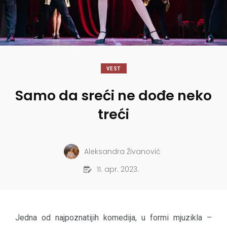
VEST
Samo da sreći ne dođe neko
treći
Aleksandra Živanović
11. apr. 2023.
Jedna od najpoznatijih komedija, u formi mjuzikla –