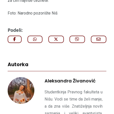
za čim najviše čeznete.
Foto: Narodno pozorište Niš
Podeli:
Autorka
Aleksandra Živanović
Studentkinja Pravnog fakulteta u
Nišu. Vodi se time da želi manje,
a da zna više. Znatiželjnja novih
saznanja i veliki avanturista.