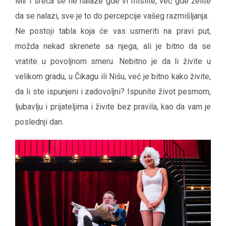
Mir i sreća se ne nalaze gde vi mislite, već gde želite
da se nalazi, sve je to do percepcije vašeg razmišljanja.
Ne postoji tabla koja će vas usmeriti na pravi put,
možda nekad skrenete sa njega, ali je bitno da se
vratite u povoljnom smeru. Nebitno je da li živite u
velikom gradu, u Čikagu ili Nišu, već je bitno kako živite,
da li ste ispunjeni i zadovoljni? Ispunite život pesmom,
ljubavlju i prijateljima i živite bez pravila, kao da vam je
poslednji dan.