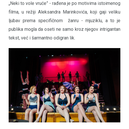
„Neki to vole vruće” - rađena je po motivima istoimenog
filma, u režiji Aleksandra Marinkovića, koji gaji veliku
ljubav prema specifičnom žanru - mjuziklu, a to je
publika mogla da oseti ne samo kroz njegov intrigantan
tekst, već i šarmantno odigran lik.