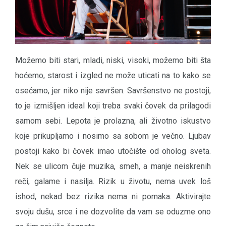
Možemo biti stari, mladi, niski, visoki, možemo biti šta
hoćemo, starost i izgled ne može uticati na to kako se
osećamo, jer niko nije savršen. Savršenstvo ne postoji,
to je izmišljen ideal koji treba svaki čovek da prilagodi
samom sebi. Lepota je prolazna, ali životno iskustvo
koje prikupljamo i nosimo sa sobom je večno. Ljubav
postoji kako bi čovek imao utočište od oholog sveta.
Nek se ulicom čuje muzika, smeh, a manje neiskrenih
reči, galame i nasilja. Rizik u životu, nema uvek loš
ishod, nekad bez rizika nema ni pomaka. Aktivirajte
svoju dušu, srce i ne dozvolite da vam se oduzme ono