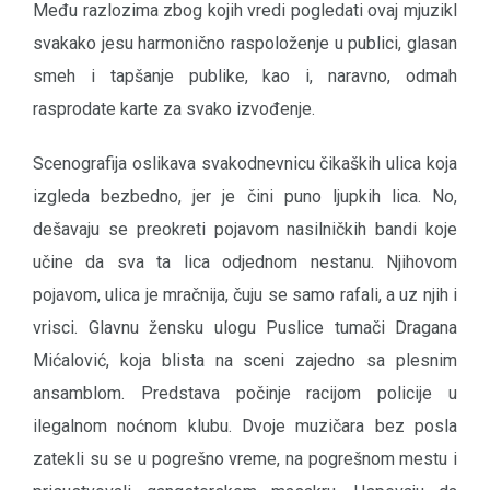
Među razlozima zbog kojih vredi pogledati ovaj mjuzikl
svakako jesu harmonično raspoloženje u publici, glasan
smeh i tapšanje publike, kao i, naravno, odmah
rasprodate karte za svako izvođenje.
Scenografija oslikava svakodnevnicu čikaških ulica koja
izgleda bezbedno, jer je čini puno ljupkih lica. No,
dešavaju se preokreti pojavom nasilničkih bandi koje
učine da sva ta lica odjednom nestanu. Njihovom
pojavom, ulica je mračnija, čuju se samo rafali, a uz njih i
vrisci. Glavnu žensku ulogu Puslice tumači Dragana
Mićalović, koja blista na sceni zajedno sa plesnim
ansamblom. Predstava počinje racijom policije u
ilegalnom noćnom klubu. Dvoje muzičara bez posla
zatekli su se u pogrešno vreme, na pogrešnom mestu i