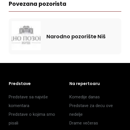
Povezana pozorista
Narodno pozorište Niš
Predstave
Na repertoaru
Predstave sa najviše
Komedije danas
komentara
Predstave za decu ove
Predstave o kojima smo
nedelje
pisali
Drame večeras