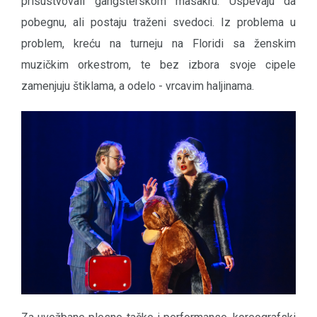
prisustvovali gangsterskom masakru. Uspevaju da
pobegnu, ali postaju traženi svedoci. Iz problema u
problem, kreću na turneju na Floridi sa ženskim
muzičkim orkestrom, te bez izbora svoje cipele
zamenjuju štiklama, a odelo - vrcavim haljinama.