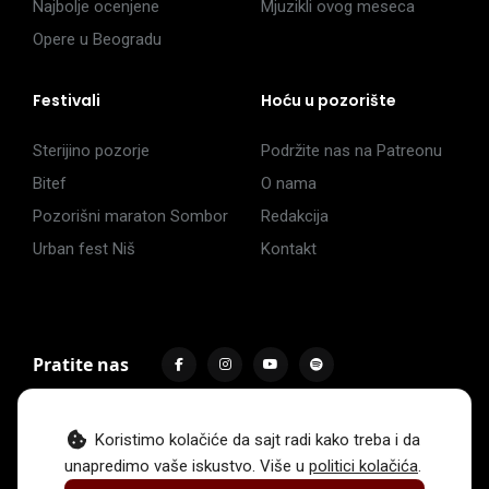
Najbolje ocenjene
Mjuzikli ovog meseca
Opere u Beogradu
Festivali
Hoću u pozorište
Sterijino pozorje
Podržite nas na Patreonu
Bitef
O nama
Pozorišni maraton Sombor
Redakcija
Urban fest Niš
Kontakt
Pratite nas
Koristimo kolačiće da sajt radi kako treba i da
unapredimo vaše iskustvo. Više u
politici kolačića
.
Impressum
Politika privatnosti
Uslovi korišćenja