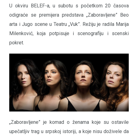
U okviru BELEF-a, u subotu s početkom 20 časova
odigraće se premijera predstava „Zaboravljene” Beo
arta i Jugo scene u Teatru „Vuk”. Režiju je radila Marija
Milenković, koja potpisuje i scenografiju i scenski
pokret.
„Zaboravljene” je komad o ženama koje su ostavile
upečatljiv trag u srpskoj istoriji, a koje nisu doživele da