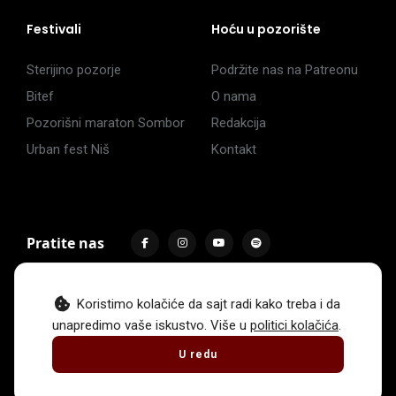
Festivali
Hoću u pozorište
Sterijino pozorje
Podržite nas na Patreonu
Bitef
O nama
Pozorišni maraton Sombor
Redakcija
Urban fest Niš
Kontakt
Pratite nas
Koristimo kolačiće da sajt radi kako treba i da
unapredimo vaše iskustvo. Više u
politici kolačića
.
Impressum
Politika privatnosti
Uslovi korišćenja
U redu
© 2017 -
2026
. Sva prava zadržava Hoću u pozorište.