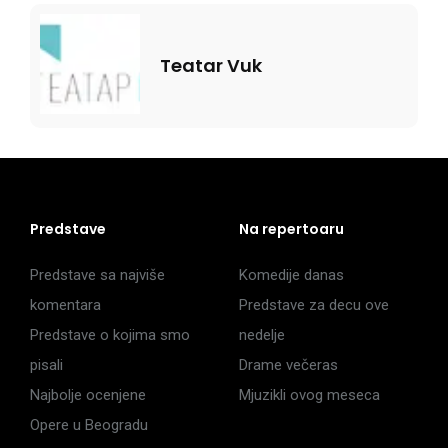
Teatar Vuk
Predstave
Na repertoaru
Predstave sa najviše
Komedije danas
komentara
Predstave za decu ove
Predstave o kojima smo
nedelje
pisali
Drame večeras
Najbolje ocenjene
Mjuzikli ovog meseca
Opere u Beogradu