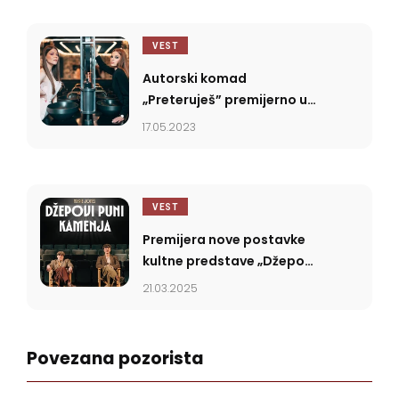
VEST
Autorski komad
„Preteruješ” premijerno u
Teatru Vuk
17.05.2023
VEST
Premijera nove postavke
kultne predstave „Džepovi
puni kamenja” u Teatru
21.03.2025
Vuk
Povezana pozorista