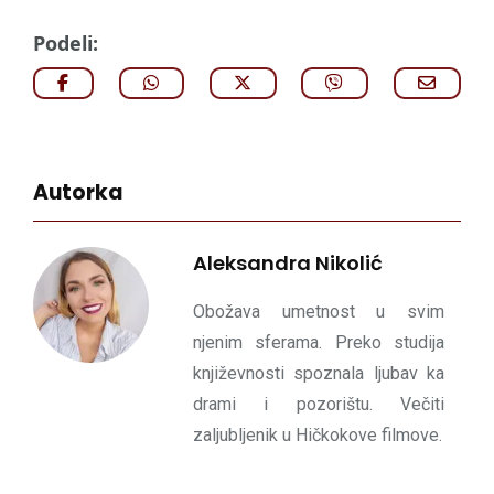
Podeli:
Autorka
Aleksandra Nikolić
Obožava umetnost u svim
njenim sferama. Preko studija
književnosti spoznala ljubav ka
drami i pozorištu. Večiti
zaljubljenik u Hičkokove filmove.