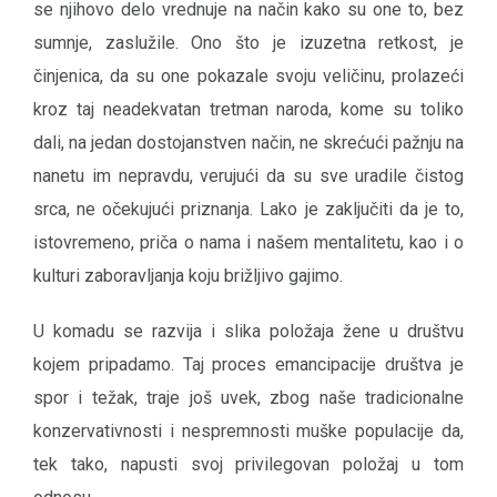
se njihovo delo vrednuje na način kako su one to, bez
sumnje, zaslužile. Ono što je izuzetna retkost, je
činjenica, da su one pokazale svoju veličinu, prolazeći
kroz taj neadekvatan tretman naroda, kome su toliko
dali, na jedan dostojanstven način, ne skrećući pažnju na
nanetu im nepravdu, verujući da su sve uradile čistog
srca, ne očekujući priznanja. Lako je zaključiti da je to,
istovremeno, priča o nama i našem mentalitetu, kao i o
kulturi zaboravljanja koju brižljivo gajimo.
U komadu se razvija i slika položaja žene u društvu
kojem pripadamo. Taj proces emancipacije društva je
spor i težak, traje još uvek, zbog naše tradicionalne
konzervativnosti i nespremnosti muške populacije da,
tek tako, napusti svoj privilegovan položaj u tom