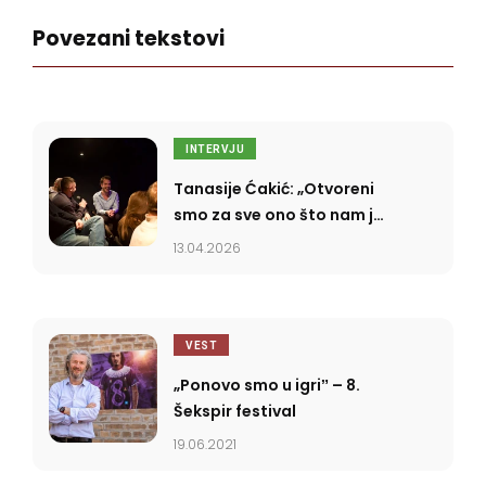
Povezani tekstovi
INTERVJU
Tanasije Ćakić: „Otvoreni
smo za sve ono što nam je
poznato, a rigidni smo
13.04.2026
prema stvarima koje ne
razumemo”
VEST
„Ponovo smo u igriˮ – 8.
Šekspir festival
19.06.2021