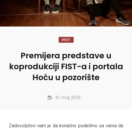
VEST
Premijera predstave u
koprodukciji FIST-a i portala
Hoću u pozorište
10. maj 2023.
Zadovoljstvo nam je da konačno podelimo sa vama da