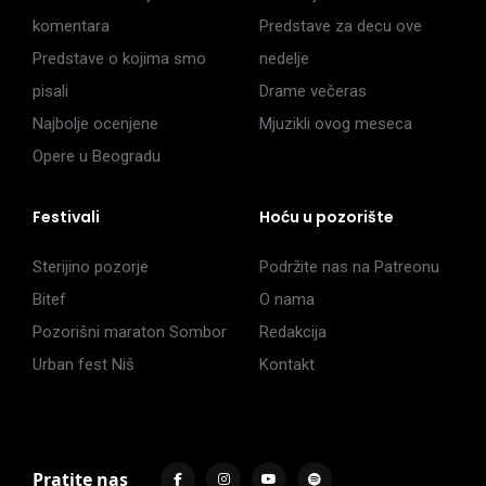
komentara
Predstave za decu ove
Predstave o kojima smo
nedelje
pisali
Drame večeras
Najbolje ocenjene
Mjuzikli ovog meseca
Opere u Beogradu
Festivali
Hoću u pozorište
Sterijino pozorje
Podržite nas na Patreonu
Bitef
O nama
Pozorišni maraton Sombor
Redakcija
Urban fest Niš
Kontakt
Pratite nas