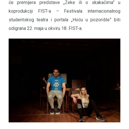
će premijera predstave „Zeke ili o skakačima” u
koprodukciji FIST-a – Festivala internacionalnog
studentskog teatra i portala „Hoću u pozorište” biti
odigrana 22. maja u okviru 18. FIST-a.