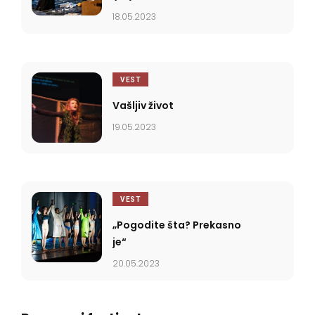
18.05.2023
VEST
Vašljiv život
19.05.2023
VEST
„Pogodite šta? Prekasno
je“
20.05.2023