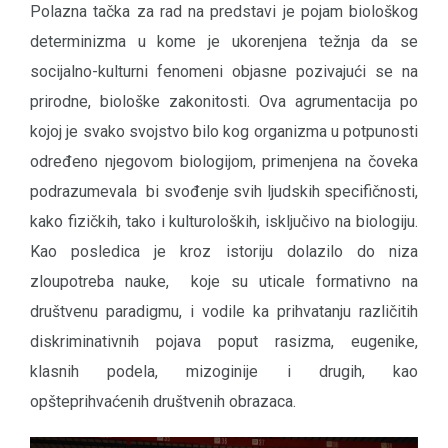
Polazna tačka za rad na predstavi je pojam biološkog
determinizma u kome je ukorenjena težnja da se
socijalno-kulturni fenomeni objasne pozivajući se na
prirodne, biološke zakonitosti. Ova agrumentacija po
kojoj je svako svojstvo bilo kog organizma u potpunosti
određeno njegovom biologijom, primenjena na čoveka
podrazumevala bi svođenje svih ljudskih specifičnosti,
kako fizičkih, tako i kulturoloških, isključivo na biologiju.
Kao posledica je kroz istoriju dolazilo do niza
zloupotreba nauke, koje su uticale formativno na
društvenu paradigmu, i vodile ka prihvatanju različitih
diskriminativnih pojava poput rasizma, eugenike,
klasnih podela, mizoginije i drugih, kao
opšteprihvaćenih društvenih obrazaca.