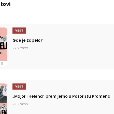
tovi
VEST
Gde je zapelo?
27.12.2022
VEST
„Major i Helena” premijerno u Pozorištu Promena
23.12.2022