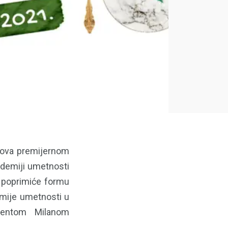
stova premijernom
ademiji umetnosti
t poprimiće formu
emije umetnosti u
stentom Milanom