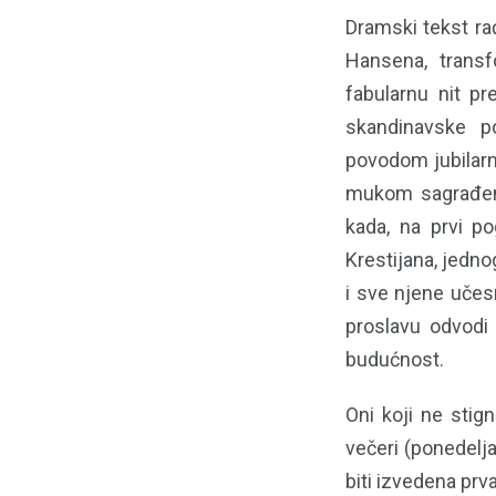
Dramski tekst r
Hansena, transf
fabularnu nit pr
skandinavske po
povodom jubilarn
mukom sagrađena
kada, na prvi po
Krestijana, jednog
i sve njene učes
proslavu odvodi
budućnost.
Oni koji ne stig
večeri (ponedelja
biti izvedena prv