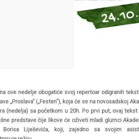
a ove nedelje obogatiće svoj repertoar odigranih tek
ve „Proslava” („Festen”), koja će se na novosadskoj Ak
bra (nedelja) sa početkom u 20h. Po prvi put, ovaj teks
šne predstave čije likove će oživeti mladi glumci Akad
a Borisa Liješevića, koji, zajedno sa svojim asi
pisuje režiju.