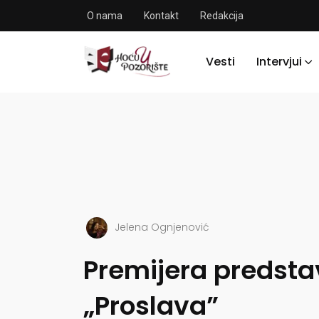
O nama
Kontakt
Redakcija
Vesti
Intervjui
Jelena Ognjenović
Premijera predsta
„Proslava”