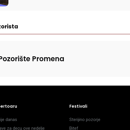
orista
Pozorište Promena
pertoaru
Festivali
je danas
Sterijino pozorje
ave za decu ove nedelje
Bitef