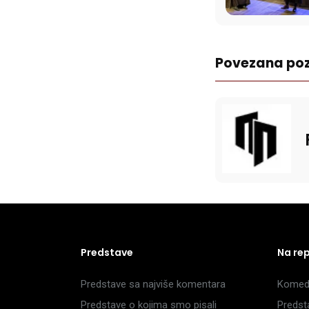
Povezana poz
Predstave
Na re
Predstave sa najviše komentara
Komedi
Predstave o kojima smo pisali
Predst