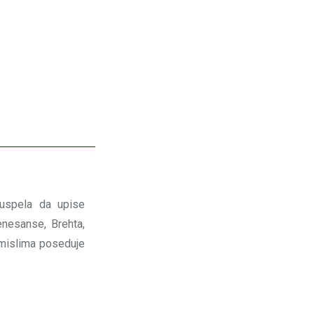
 uspela da upise
enesanse, Brehta,
u mislima poseduje