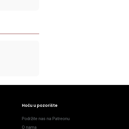
Hoću u pozorište
Podržite nas na Patreonu
O nama