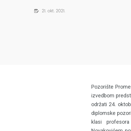
21. okt. 2021.
Pozorište Promen
izvedbom predsta
održati 24. okto
diplomske pozori
klasi profesor
Novakovićem, pot