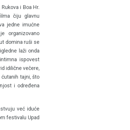
Rukova i Boa Hr.
ilma čiju glavnu
nova jedne imućne
nje organizovano
ut domina ruši se
gledne laži onda
 intimna ispovest
id idilične večere,
utanih tajni, što
njost i određena
ustvuju već iduće
om festivalu Upad