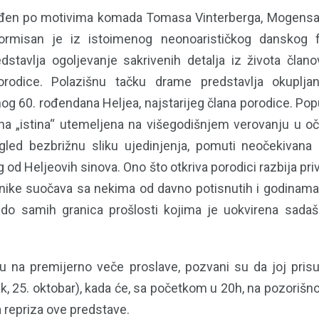
ađen po motivima komada Tomasa Vinterberga, Mogensa 
ormisan je iz istoimenog neonoarističkog danskog f
edstavlja ogoljevanje sakrivenih detalja iz života čla
rodice. Polazišnu tačku drame predstavlja okuplja
og 60. rođendana Heljea, najstarijeg člana porodice. Pop
 „istina“ utemeljena na višegodišnjem verovanju u oči
gled bezbrižnu sliku ujedinjenja, pomuti neočekivana
 od Heljeovih sinova. Ono što otkriva porodici razbija priv
nike suočava sa nekima od davno potisnutih i godinama ć
 do samih granica prošlosti kojima je uokvirena sadaš
nu na premijerno veče proslave, pozvani su da joj pris
k, 25. oktobar), kada će, sa početkom u 20h, na pozorišn
a repriza ove predstave.