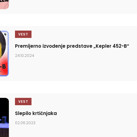
VEST
Premijerno izvođenje predstave „Kepler 452-B“
24.10.2024
VEST
Slepilo krtičnjaka
02.06.2023