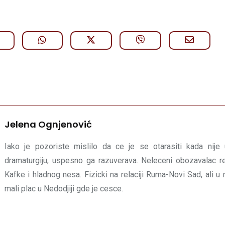
Jelena Ognjenović
Iako je pozoriste mislilo da ce je se otarasiti kada nije
dramaturgiju, uspesno ga razuverava. Neleceni obozavalac r
Kafke i hladnog nesa. Fizicki na relaciji Ruma-Novi Sad, ali 
mali plac u Nedodjiji gde je cesce.