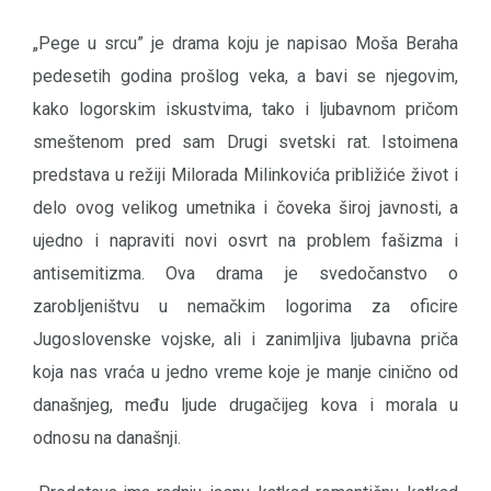
„Pege u srcu” je drama koju je napisao Moša Beraha
pedesetih godina prošlog veka, a bavi se njegovim,
kako logorskim iskustvima, tako i ljubavnom pričom
smeštenom pred sam Drugi svetski rat. Istoimena
predstava u režiji Milorada Milinkovića približiće život i
delo ovog velikog umetnika i čoveka široj javnosti, a
ujedno i napraviti novi osvrt na problem fašizma i
antisemitizma. Ova drama je svedočanstvo o
zarobljeništvu u nemačkim logorima za oficire
Jugoslovenske vojske, ali i zanimljiva ljubavna priča
koja nas vraća u jedno vreme koje je manje cinično od
današnjeg, među ljude drugačijeg kova i morala u
odnosu na današnji.