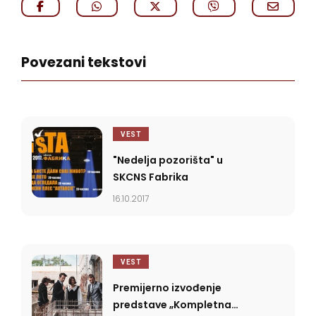
Povezani tekstovi
VEST
"Nedelja pozorišta" u
SKCNS Fabrika
16.10.2017
VEST
Premijerno izvođenje
predstave „Kompletna