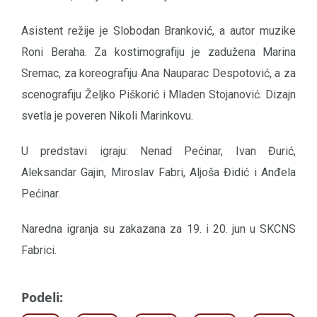
Asistent režije je Slobodan Branković, a autor muzike
Roni Beraha. Za kostimografiju je zadužena Marina
Sremac, za koreografiju Ana Nauparac Despotović, a za
scenografiju Željko Piškorić i Mladen Stojanović. Dizajn
svetla je poveren Nikoli Marinkovu.
U predstavi igraju: Nenad Pećinar, Ivan Đurić,
Aleksandar Gajin, Miroslav Fabri, Aljoša Đidić i Anđela
Pećinar.
Naredna igranja su zakazana za 19. i 20. jun u SKCNS
Fabrici.
Podeli: