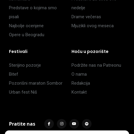
Predstave o kojima smo
nedelje
pisali
Drame večeras
Najbolje ocenjene
Mjuzikli ovog meseca
Opere u Beogradu
Festivali
Hoću u pozorište
Sterijino pozorje
Podržite nas na Patreonu
Bitef
O nama
Pozorišni maraton Sombor
Redakcija
Urban fest Niš
Kontakt
Pratite nas