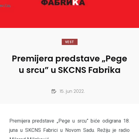
VEST
Premijera predstave „Pege
u srcu” u SKCNS Fabrika
15. jun 2022.
Premijera predstave „Pege u srcu” biće odigrana 18.
juna u SKCNS Fabrici u Novom Sadu. Režiju je radio