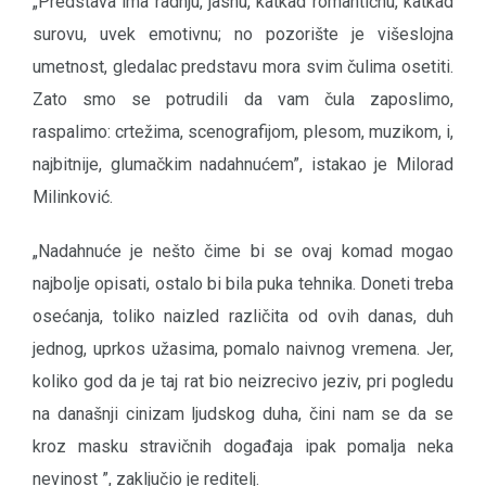
„Predstava ima radnju, jasnu, katkad romantičnu, katkad
surovu, uvek emotivnu; no pozorište je višeslojna
umetnost, gledalac predstavu mora svim čulima osetiti.
Zato smo se potrudili da vam čula zaposlimo,
raspalimo: crtežima, scenografijom, plesom, muzikom, i,
najbitnije, glumačkim nadahnućem”, istakao je Milorad
Milinković.
„Nadahnuće je nešto čime bi se ovaj komad mogao
najbolje opisati, ostalo bi bila puka tehnika. Doneti treba
osećanja, toliko naizled različita od ovih danas, duh
jednog, uprkos užasima, pomalo naivnog vremena. Jer,
koliko god da je taj rat bio neizrecivo jeziv, pri pogledu
na današnji cinizam ljudskog duha, čini nam se da se
kroz masku stravičnih događaja ipak pomalja neka
nevinost ”, zaključio je reditelj.