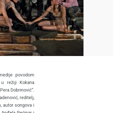
 medije povodom
u režiji Kokana
Pera Dobrinović“.
denović, reditelj,
, autor songova i
 Anđela Pećinar i