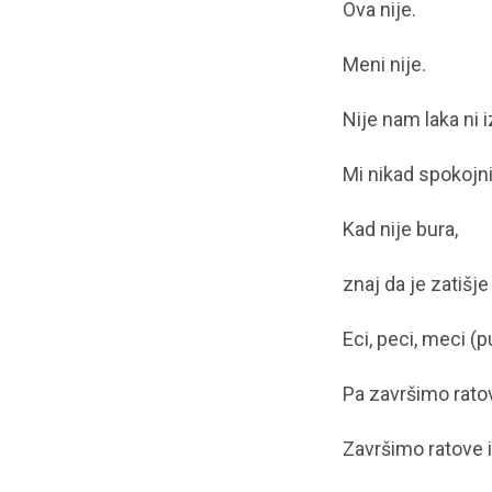
Ova nije.
Meni nije.
Nije nam laka ni i
Mi nikad spokojn
Kad nije bura,
znaj da je zatišje
Eci, peci, meci (
Pa završimo ratov
Završimo ratove 