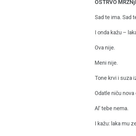
OSTRVO MRŽNj
Sad te ima. Sad 
I onda kažu – lak
Ova nije.
Meni nije.
Tone krvi i suza 
Odatle niču nova 
Al’ tebe nema.
I kažu: laka mu z