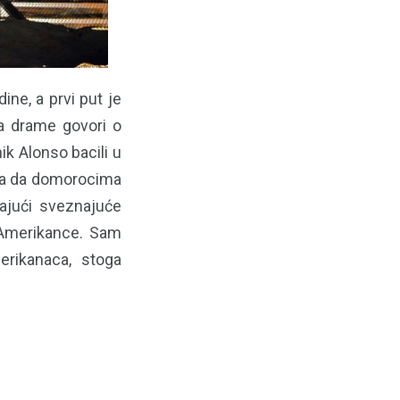
ine, a prvi put je
a drame govori o
k Alonso bacili u
ava da domorocima
ajući sveznajuće
u Amerikance. Sam
erikanaca, stoga