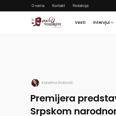
O nama
Kontakt
Redakcija
Vesti
Intervjui
Katarina Đoković
Premijera predsta
Srpskom narodnom