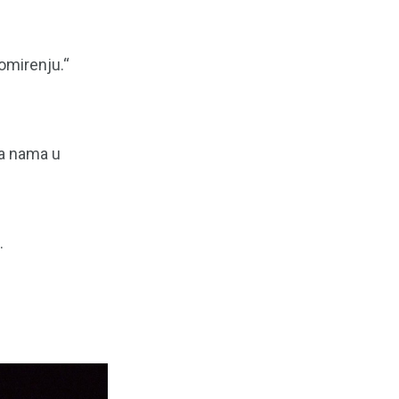
pomirenju.“
sa nama u
.