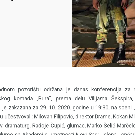
dnom pozorištu održana je danas konferencija za
skog komada „Bura“, prema delu Vilijama Šekspira, 
 je zakazana za 29. 10. 2020. godine u 19:30, na sceni „
u učestvovali: Milovan Filipović, direktor Drame, Kokan Mla
v, dramaturg, Radoje Čupić, glumac, Marko Šelić Marčelo
glume sa Akademije umetnosti Novi Sad: Jelena Lončar,