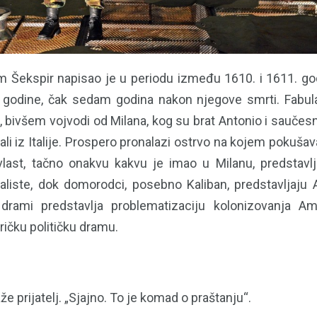
am Šekspir napisao je u periodu između 1610. i 1611. god
. godine, čak sedam godina nakon njegove smrti. Fabul
bivšem vojvodi od Milana, kog su brat Antonio i saučesni
ali iz Italije. Prospero pronalazi ostrvo na kojem pokuš
last, tačno onakvu kakvu je imao u Milanu, predstavlj
aliste, dok domorodci, posebno Kaliban, predstavljaj
drami predstavlja problematizaciju kolonizovanja Am
ričku političku dramu.
že prijatelj. „Sjajno. To je komad o praštanju“.