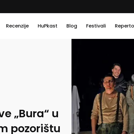
Recenzije
HuPkast
Blog
Festivali
Reperto
ve „Bura“ u
 pozorištu