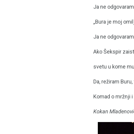
Ja ne odgovaram
„Bura je moj omil
Ja ne odgovaram
Ako Šekspir zaist
svetu u kome mud
Da, režiram Buru
Komad o mržnji i 
Kokan Mladenovi