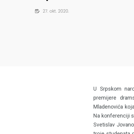
27. okt. 2020.
U Srpskom naro
premijere dram
Mladenovića koja
Na konferenciji s
Svetislav Jovano
troje studenata 