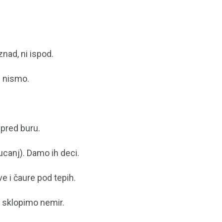
znad, ni ispod.
i nismo.
 pred buru.
pucanj). Damo ih deci.
e i čaure pod tepih.
i sklopimo nemir.