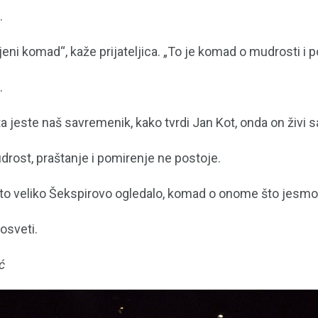
.
jeni komad“, kaže prijateljica. „To je komad o mudrosti i 
.
a jeste naš savremenik, kako tvrdi Jan Kot, onda on živi 
rost, praštanje i pomirenje ne postoje.
, to veliko Šekspirovo ogledalo, komad o onome što jesmo
osveti.
ć