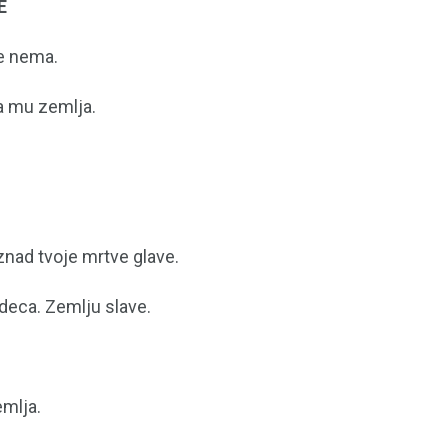
E
te nema.
a mu zemlja.
iznad tvoje mrtve glave.
deca. Zemlju slave.
emlja.