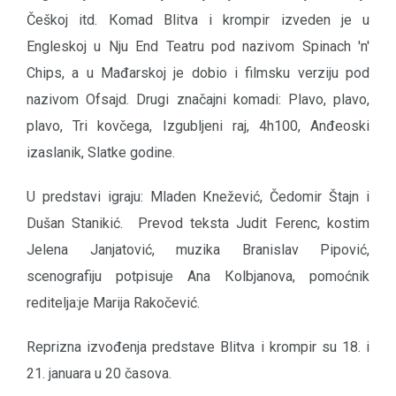
Češkoj itd. Кomad Blitva i krompir izveden je u
Engleskoj u Nju End Teatru pod nazivom Spinach 'n'
Chips, a u Mađarskoj je dobio i filmsku verziju pod
nazivom Ofsajd. Drugi značajni komadi: Plavo, plavo,
plavo, Tri kovčega, Izgubljeni raj, 4h100, Anđeoski
izaslanik, Slatke godine.
U predstavi igraju: Mladen Кnežević, Čedomir Štajn i
Dušan Stanikić. Prevod teksta Judit Ferenc, kostim
Jelena Janjatović, muzika Branislav Pipović,
scenografiju potpisuje Ana Кolbjanova, pomoćnik
reditelja:je Marija Rakočević.
Reprizna izvođenja predstave Blitva i krompir su 18. i
21. januara u 20 časova.