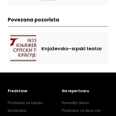
Povezana pozorista
Knjaževsko-srpski teatar
Predstave
Na repertoaru
Predstave sa najviše
Komedije danas
komentara
Predstave za decu ove