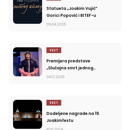
Statueta „Joakim Vujić”
Gorici Popović i BITEF-u
09.04.2025
VEST
Premijera predstave
„Slučajna smrt jednog
anarhiste“ u Knjaževsko-
04.12.2025
srpskom teatru
VEST
Dodeljene nagrade na 19.
Joakimfestu
16.10.2024