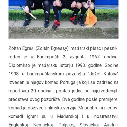
Zoltan Egreši (Zoltán Egressy), mađarski pisac i pesnik,
rođen je u Budimpešti 2. avgusta 1967. godine.
Diplomirao je mađarsku istoriju 1990. godine. Godine
1998. u budimpeštanskom pozorištu "Jožef Кatona"
izveden je njegov komad Portugalija koji se zadržao na
repertoaru 20 godina i postao jedna od najizvođenijih
predstava ovog pozorišta. Dve godine posle premijere,
komad je doživeo i filmsku verziju. Mnogobrojni njegovi
komadi igrani su u Mađarskoj i u inostranstvu:
Engleskoj, Nemačkoj, Poljskoj, Slovačkoj, Austriji,