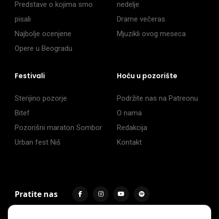
Predstave o kojima smo
nedelje
pisali
Drame večeras
Najbolje ocenjene
Mjuzikli ovog meseca
Opere u Beogradu
Festivali
Hoću u pozorište
Sterijino pozorje
Podržite nas na Patreonu
Bitef
O nama
Pozorišni maraton Sombor
Redakcija
Urban fest Niš
Kontakt
Pratite nas