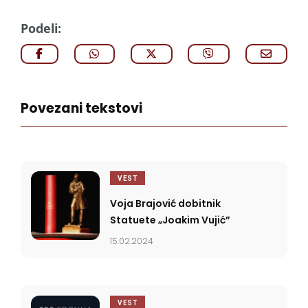
Podeli:
Povezani tekstovi
VEST
Voja Brajović dobitnik
Statuete „Joakim Vujić”
15.02.2024
VEST