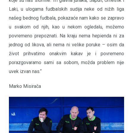
koje su nas slomile. Tri glavna junaka, Sapun, Umetnik i
Laki, u ulogama fudbalskih sudija neke od nižih liga
našeg bednog fudbala, pokazaće nam kako se zapravo
u svakom od njih, kao u nekom ogledalu, možemo
povremeno prepoznati. Na kraju nema hepienda ni za
jednog od likova, ali nema ni velike poruke – osim da
život prihvatimo onakvim kakav je i povremeno
porazgovaramo sami sa sobom, možda problem nije
uvek izvan nas.“
Marko Misirača