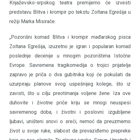
Кnjaževsko-srpskog teatra premijerno će izvesti
predstavu Blitva i krompir po tekstu Zoltana Egrešija u
režiji Marka Misirače.
„Pozorišni komad Blitva i krompir mađarskog pisca
Zoltana Egrešija, izuzetno je igran i popularan komad
poslednje decenije u mnogim pozorištima Istočne
Evrope. Savremena tragikomedija o trojici prijatelja
zapravo je priča o dva gubitnika koji će pokušati da
uzurpiraju planove svog uspešnijeg kolege, što iz
zavisti, što u cilju preotimanja voljene žene. Iza ove
duhovite i životne priče kriju se mnogi neuspesi
savremenog doba, i životni i poslovni: izgubljene
ljubavi, uništeni snovi o sreći, nemoć da preuzmemo
život u svoje ruke, slabost da prevaziđemo prepreke