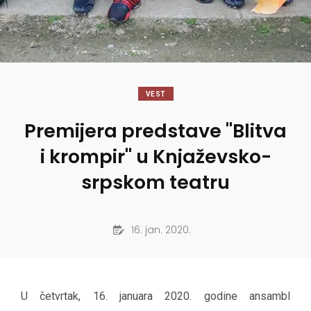
VEST
Premijera predstave "Blitva
i krompir" u Knjaževsko-
srpskom teatru
16. jan. 2020.
U četvrtak, 16. januara 2020. godine ansambl