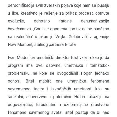
personifikacija svih zverskih pojava koje nam se busaju
u lice, kreativno je rešenje za prikaz procesa obrnute
evolucije, odnosno fatalne dehumanizacije
čovečanstva. „Gorila je opomena i poziv da se suočimo
sa realnošću“ istakao je Veljko Golubović iz agencije
New Moment, stalnog partnera Bitefa.
Ivan Medenica, umetnički direktor festivala, rekao je da
program ima dve osovine, umetničku i tematsko-
problemsku, na koje se ovogodišnji slogan jednako
odnosi. Bitef mapira one umetničke fenomene
savremenog teatra i izvođačkih umetnosti koji su
radikalni, subverzivni i polemični. Hrabro ukazuje na
odgovarajuće, turbulentne i uznemirujuće društvene
fenomene savrmenog sveta. Bitef postoji da bi nas