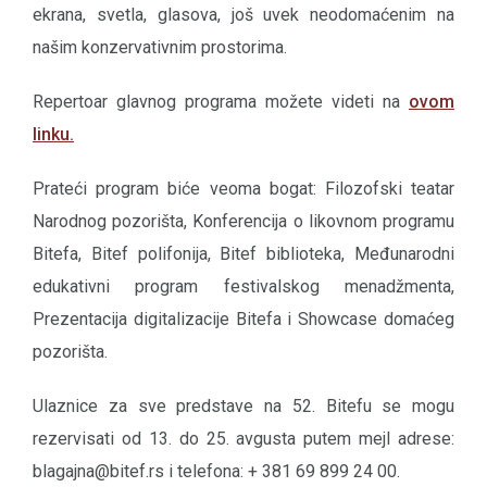
ekrana, svetla, glasova, još uvek neodomaćenim na
našim konzervativnim prostorima.
Repertoar glavnog programa možete videti na
ovom
linku.
Prateći program biće veoma bogat: Filozofski teatar
Narodnog pozorišta, Konferencija o likovnom programu
Bitefa, Bitef polifonija, Bitef biblioteka, Međunarodni
edukativni program festivalskog menadžmenta,
Prezentacija digitalizacije Bitefa i Showcase domaćeg
pozorišta.
Ulaznice za sve predstave na 52. Bitefu se mogu
rezervisati od 13. do 25. avgusta putem mejl adrese:
blagajna@bitef.rs i telefona: + 381 69 899 24 00.