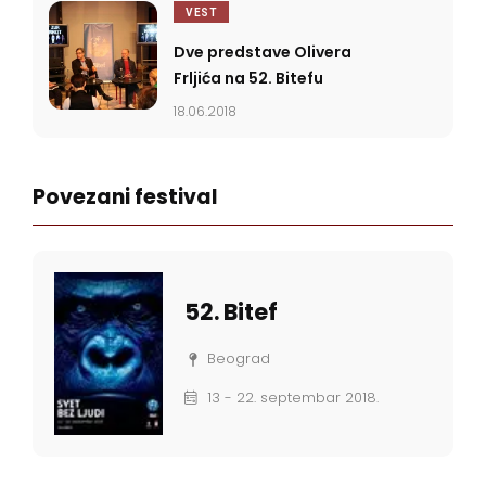
VEST
Dve predstave Olivera
Frljića na 52. Bitefu
18.06.2018
Povezani festival
52. Bitef
Beograd
13 - 22. septembar 2018.