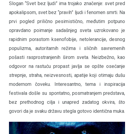
Slogan “Svet bez ljudi” ima trojako značenje: svet pred
apokalipsom, svet bez “pravih” ljudi i fenomen smrti. Na
prvi pogled prilično pesimistično, međutim potpuno
opravdano poimanje sadašnjeg sveta uzrokovano je
rapidnim porastom ksenofobije, netolerancije, desnog
populizma, autoritarnih režima i sličnih savremenih
pošasti rasprostranjenih širom sveta. Neizbežno, kao
odgovor na rastuću propast javlja se opšte osećanje
strepnje, straha, neizvesnosti, apatije koji otimaju dušu
modernom čoveku. Interesantno, tema i inspiracija
festivala došle su spontatno, posmatranjem predstava,
bez prethodnog cilja i unapred zadatog okvira, što
govori da je svaku državu stegla gotovo identična muka.