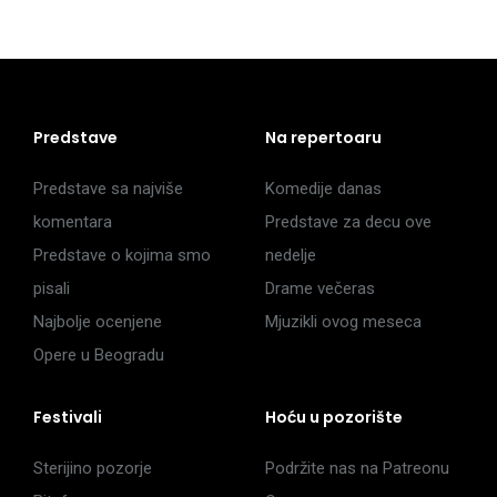
Predstave
Na repertoaru
Predstave sa najviše
Komedije danas
komentara
Predstave za decu ove
Predstave o kojima smo
nedelje
pisali
Drame večeras
Najbolje ocenjene
Mjuzikli ovog meseca
Opere u Beogradu
Festivali
Hoću u pozorište
Sterijino pozorje
Podržite nas na Patreonu