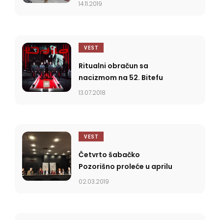
14.11.2019
VEST
Ritualni obračun sa
nacizmom na 52. Bitefu
13.07.2018
VEST
Četvrto šabačko
Pozorišno proleće u aprilu
02.03.2019