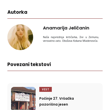
Autorka
Anamarija Jeličanin
Naša najvrednija kritičarka, živi u Zemunu,
verovatno zato. Obožava Kokana Mladenovića.
Povezani tekstovi
VEST
Počinje 27. Vršačka
pozorišna jesen