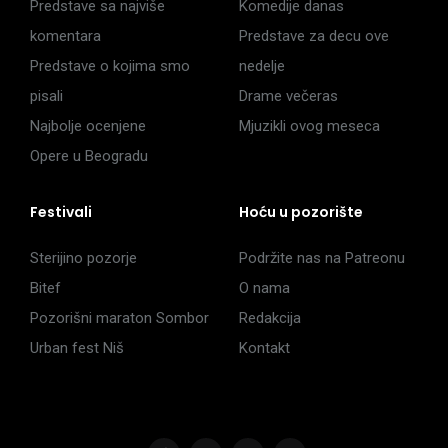
Predstave sa najviše
Komedije danas
komentara
Predstave za decu ove
Predstave o kojima smo
nedelje
pisali
Drame večeras
Najbolje ocenjene
Mjuzikli ovog meseca
Opere u Beogradu
Festivali
Hoću u pozorište
Sterijino pozorje
Podržite nas na Patreonu
Bitef
O nama
Pozorišni maraton Sombor
Redakcija
Urban fest Niš
Kontakt