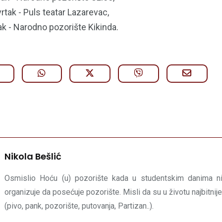
vrtak - Puls teatar Lazarevac,
ak - Narodno pozorište Kikinda.
Nikola Bešlić
Osmislio Hoću (u) pozorište kada u studentskim danima 
organizuje da posećuje pozorište. Misli da su u životu najbitnije
(pivo, pank, pozorište, putovanja, Partizan..).