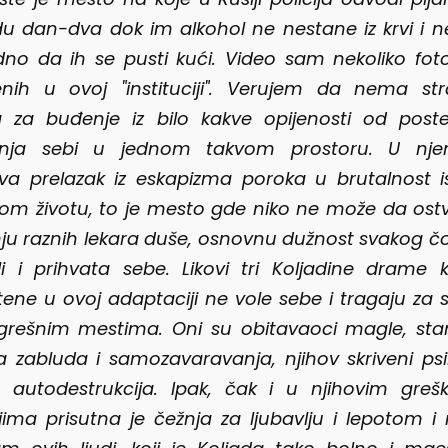
u dan-dva dok im alkohol ne nestane iz krvi i 
no da ih se pusti kući. Video sam nekoliko foto
enih u ovoj "instituciji". Verujem da nema str
a za buđenje iz bilo kakve opijenosti od post
enja sebi u jednom takvom prostoru. U nj
va prelazak iz eskapizma poroka u brutalnost i
om životu, to je mesto gde niko ne može da ostv
nju raznih lekara duše, osnovnu dužnost svakog č
i i prihvata sebe. Likovi tri Koljadine drame 
tene u ovoj adaptaciji ne vole sebe i tragaju za
rešnim mestima. Oni su obitavaoci magle, sta
a zabluda i samozavaravanja, njihov skriveni psi
 autodestrukcija. Ipak, čak i u njihovim gre
jima prisutna je čežnja za ljubavlju i lepotom i 