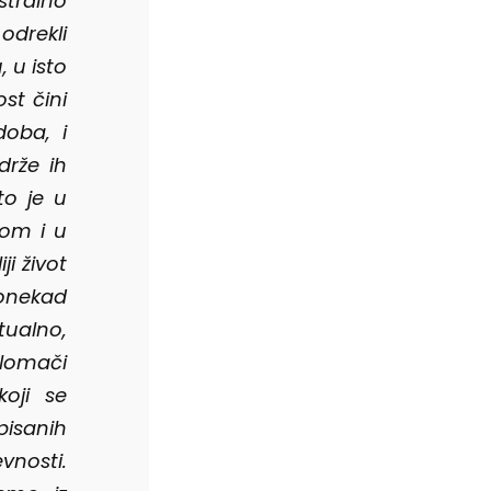
stralno
drekli
, u isto
st čini
doba, i
drže ih
to je u
lom i u
i život
onekad
itualno,
lomači
koji se
pisanih
vnosti.