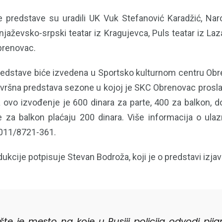
 predstave su uradili UK Vuk Stefanović Karadžić, Nar
Knjaževsko-srpski teatar iz Kragujevca, Puls teatar iz La
brenovac.
redstave biće izvedena u Sportsko kulturnom centru Obr
vršna predstava sezone u kojoj je SKC Obrenovac prosla
 ovo izvođenje je 600 dinara za parte, 400 za balkon, do
e za balkon plaćaju 200 dinara. Više informacija o u
n 011/8721-361.
ukcije potpisuje Stevan Bodroža, koji je o predstavi izjav
lište je mesto na koje u Rusiji policija odvodi pij