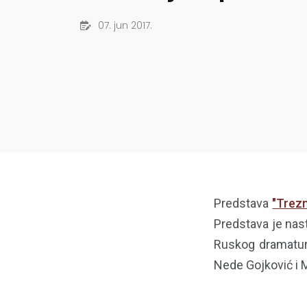
07. jun 2017.
Predstava
"Trezn
Predstava je nast
Ruskog dramaturg
Nede Gojković i 