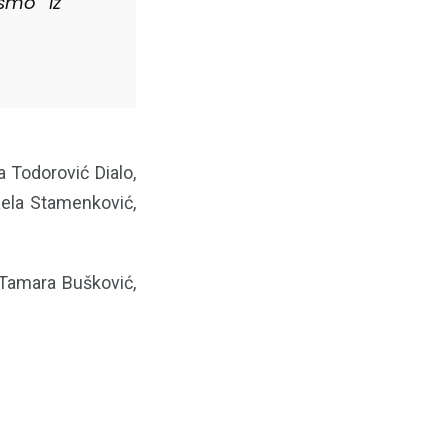
 smo iz
 Todorović Dialo,
aela Stamenković,
 Tamara Bušković,