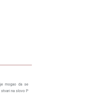
nije mogao da se
 stvari na slovo P