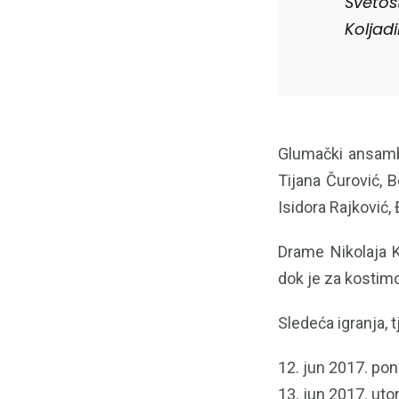
Svetos
Koljad
Glumački ansambl
Tijana Čurović, 
Isidora Rajković, 
Drame Nikolaja K
dok je za kostimo
Sledeća igranja, t
12. jun 2017. pon
13. jun 2017. uto