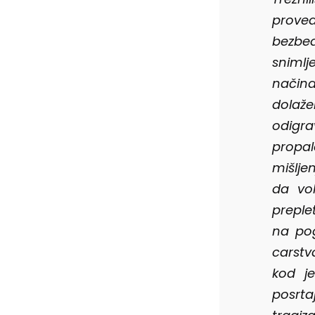
proved
bezbed
snimlj
način
dolaž
odigra
propal
mišlje
da vol
preple
na pog
carstv
kod je
posrta