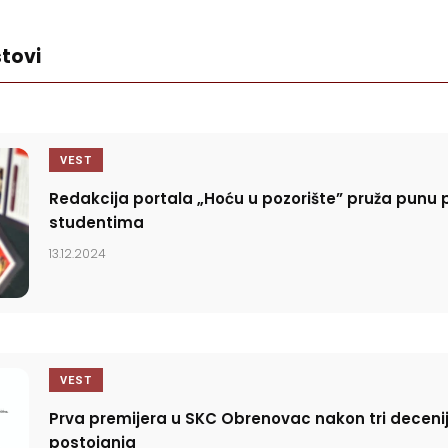
tovi
VEST
Redakcija portala „Hoću u pozorište” pruža punu 
studentima
13.12.2024
VEST
Prva premijera u SKC Obrenovac nakon tri deceni
postojanja