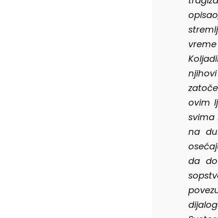
tragiz
opisa
stremlj
vreme 
Koljad
njihov
zatoče
ovim l
svima 
na du
osećaju
da do
sopstv
povezu
dijalo