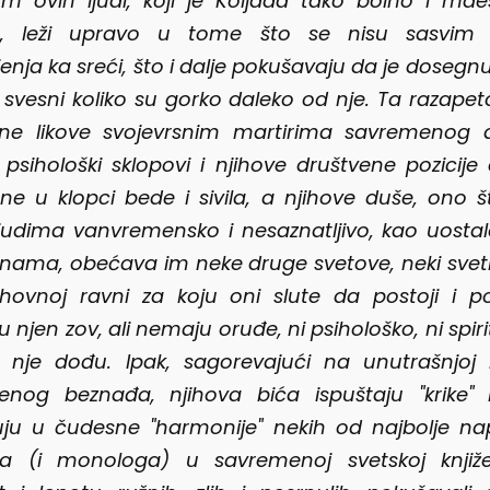
am ovih ljudi, koji je Koljada tako bolno i mae
o, leži upravo u tome što se nisu sasvim o
enja ka sreći, što i dalje pokušavaju da je dosegnu
svesni koliko su gorko daleko od nje. Ta razapeto
ine likove svojevrsnim martirima savremenog 
i psihološki sklopovi i njihove društvene pozicije 
ne u klopci bede i sivila, a njihove duše, ono š
judima vanvremensko i nesaznatljivo, kao uosta
nama, obećava im neke druge svetove, neki svetlij
hovnoj ravni za koju oni slute da postoji i p
 njen zov, ali nemaju oruđe, ni psihološko, ni spir
 nje dođu. Ipak, sagorevajući na unutrašnjoj 
enog beznađa, njihova bića ispuštaju "krike" 
ju u čudesne "harmonije" nekih od najbolje na
ga (i monologa) u savremenoj svetskoj knjiže