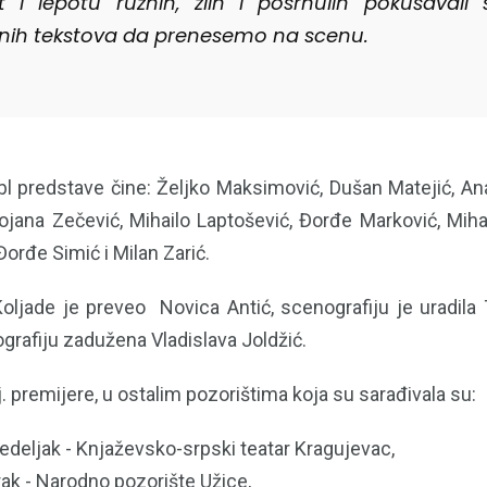
t i lepotu ružnih, zlih i posrnulih pokušavali
inih tekstova da prenesemo na scenu.
 predstave čine: Željko Maksimović, Dušan Matejić, Ana
Bojana Zečević, Mihailo Laptošević, Đorđe Marković, Mih
Đorđe Simić i Milan Zarić.
oljade je preveo Novica Antić, scenografiju je uradila
grafiju zadužena Vladislava Joldžić.
j. premijere, u ostalim pozorištima koja su sarađivala su:
edeljak - Knjaževsko-srpski teatar Kragujevac,
rak - Narodno pozorište Užice,