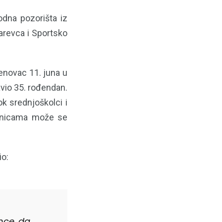
odna pozorišta iz
zarevca i Sportsko
enovac 11. juna u
vio 35. rođendan.
k srednjoškolci i
laznicama može se
io:
ance da