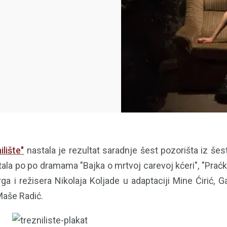
ilište"
nastala je rezultat saradnje šest pozorišta iz šest
ala po po dramama "Bajka o mrtvoj carevoj kćeri", "Praćka
a i režisera Nikolaja Koljade u adaptaciji Mine Ćirić, G
Maše Radić.