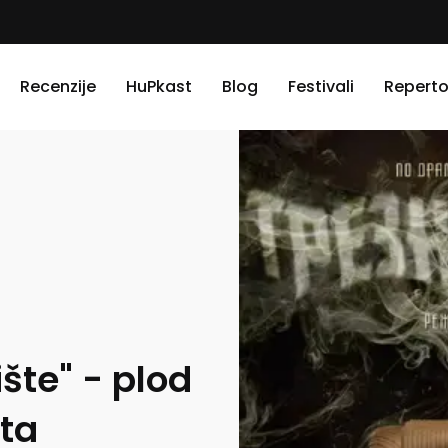
Recenzije
HuPkast
Blog
Festivali
Reperto
ište" - plod
šta