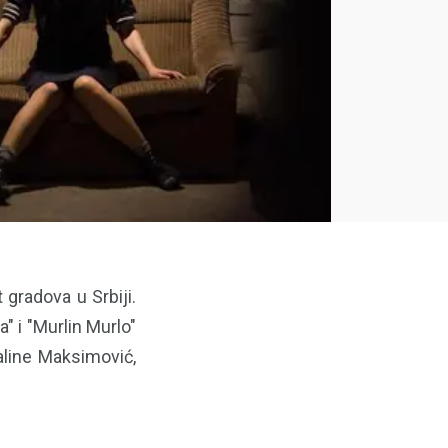
 gradova u Srbiji.
" i "Murlin Murlo"
aline Maksimović,