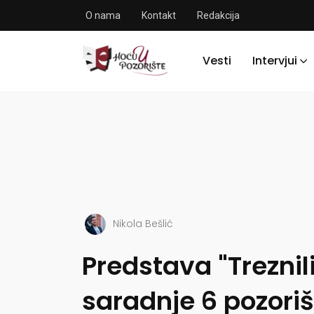
O nama
Kontakt
Redakcija
Vesti
Intervjui
Nikola Bešlić
Predstava "Treznil
saradnje 6 pozori