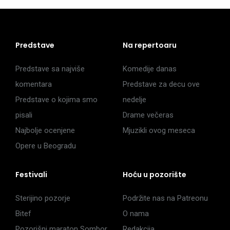
Predstave
Na repertoaru
Predstave sa najviše
Komedije danas
komentara
Predstave za decu ove
Predstave o kojima smo
nedelje
pisali
Drame večeras
Najbolje ocenjene
Mjuzikli ovog meseca
Opere u Beogradu
Festivali
Hoću u pozorište
Sterijino pozorje
Podržite nas na Patreonu
Bitef
O nama
Pozorišni maraton Sombor
Redakcija