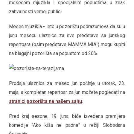
mesecom mjuzikla i specijalnim popustima u znak
zahvalnosti vernoj publici.
Mesec mjuzikla - leto u pozorištu podrazumeva da su u
junu mesecu ulaznice za sve predstave sa junskog
repertoara (osim predstave MAMMA MIA!) mogu kupiti
na blagajni pozorišta sa popustom od 20%.
Prodaja ulaznica za mesec jun počinje u utorak, 23.
maja, a kompletan repertoar za jun možete pogledati na
stranici pozorišta na našem sajtu
.
Pred kraj sezone, 19. juna, biće izvedena premijera
komedije "Ako kiša ne padne" u režiji Slobodana