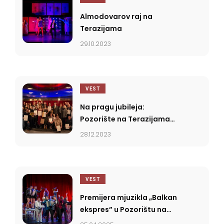
Almodovarov raj na
Terazijama
29.10.2023
VEST
Na pragu jubileja:
Pozorište na Terazijama
proslavilo 74. rođendan
28.12.2023
VEST
Premijera mjuzikla „Balkan
ekspres” u Pozorištu na
Terazijama