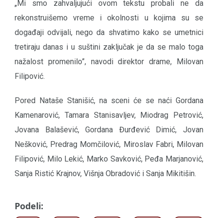
„Mi smo zahvaljujući ovom tekstu probali ne da
rekonstruišemo vreme i okolnosti u kojima su se
događaji odvijali, nego da shvatimo kako se umetnici
tretiraju danas i u suštini zaključak je da se malo toga
nažalost promenilo”, navodi direktor drame, Milovan
Filipović.
Pored Nataše Stanišić, na sceni će se naći Gordana
Kamenarović, Tamara Stanisavljev, Miodrag Petrović,
Jovana Balašević, Gordana Đurđević Dimić, Jovan
Nešković, Predrag Momčilović, Miroslav Fabri, Milovan
Filipović, Milo Lekić, Marko Savković, Peđa Marjanović,
Sanja Ristić Krajnov, Višnja Obradović i Sanja Mikitišin.
Podeli: