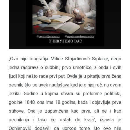
„Ovo nije biografija Milice Stojadinović Srpkinje, nego
jedna rasprava o sudbini, prvo umetnice, a onda i svih
ljudi koji nešto rade prvi put. Ovde je u pitanju prva žena
pesnik, što se uvek naglašava kad je o njoj reč, na ovom
jeziku. Godine u kojima stvara su prelomne politički,
godine 1848. ona ima 18 godina, kada i objavljuje prve
stihove. Ona je zapamćena kao prva, ali ne i kao
pesnikinja i tako će ostati do kraja”, izjavila je
Ognjenović dodavši da uprkos tome što ovo nije