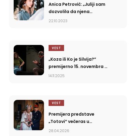
Anica Petrović: „Juliji sam
dozvolila da njena
harizma ispliva i u
22.10.2023
strašnim momentima”
VEST
„Koza ili Ko je Silvija?”
premijerno 15. novembra u
SNP-u
14.11.2025
VEST
Premijera predstave
„Totovi“ večeras u
Srpskom narodnom
28.04.2026
pozorištu