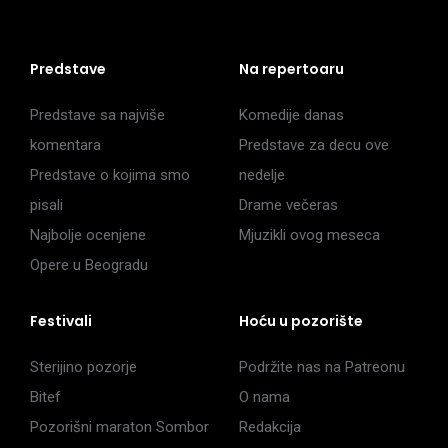
Predstave
Na repertoaru
Predstave sa najviše
Komedije danas
komentara
Predstave za decu ove
Predstave o kojima smo
nedelje
pisali
Drame večeras
Najbolje ocenjene
Mjuzikli ovog meseca
Opere u Beogradu
Festivali
Hoću u pozorište
Sterijino pozorje
Podržite nas na Patreonu
Bitef
O nama
Pozorišni maraton Sombor
Redakcija