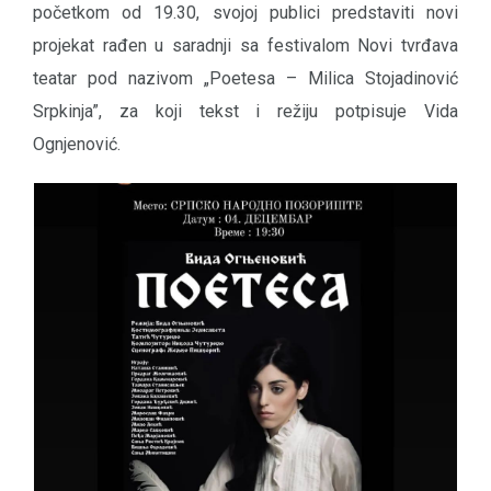
početkom od 19.30, svojoj publici predstaviti novi
projekat rađen u saradnji sa festivalom Novi tvrđava
teatar pod nazivom „Poetesa – Milica Stojadinović
Srpkinja”, za koji tekst i režiju potpisuje Vida
Ognjenović.