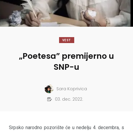
VEST
„Poetesa” premijerno u
SNP-u
Sara Koprivica
03. dec. 2022.
Srpsko narodno pozorište će u nedelju 4. decembra, s