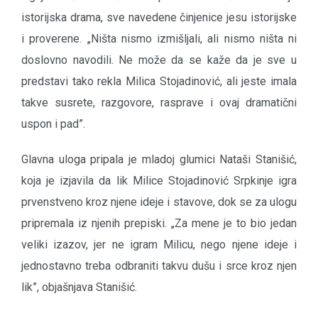
istorijska drama, sve navedene činjenice jesu istorijske
i proverene. „Ništa nismo izmišljali, ali nismo ništa ni
doslovno navodili. Ne može da se kaže da je sve u
predstavi tako rekla Milica Stojadinović, ali jeste imala
takve susrete, razgovore, rasprave i ovaj dramatični
uspon i pad”.
Glavna uloga pripala je mladoj glumici Nataši Stanišić,
koja je izjavila da lik Milice Stojadinović Srpkinje igra
prvenstveno kroz njene ideje i stavove, dok se za ulogu
pripremala iz njenih prepiski. „Za mene je to bio jedan
veliki izazov, jer ne igram Milicu, nego njene ideje i
jednostavno treba odbraniti takvu dušu i srce kroz njen
lik”, objašnjava Stanišić.