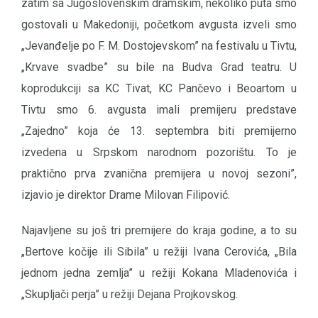
zatim sa Jugoslovenskim dramskim, nekoliko puta smo
gostovali u Makedoniji, početkom avgusta izveli smo
„Jevanđelje po F. M. Dostojevskom” na festivalu u Tivtu,
„Krvave svadbe” su bile na Budva Grad teatru. U
koprodukciji sa KC Tivat, KC Pančevo i Beoartom u
Tivtu smo 6. avgusta imali premijeru predstave
„Zajedno” koja će 13. septembra biti premijerno
izvedena u Srpskom narodnom pozorištu. To je
praktično prva zvanična premijera u novoj sezoni”,
izjavio je direktor Drame Milovan Filipović.
Najavljene su još tri premijere do kraja godine, a to su
„Bertove kočije ili Sibila” u režiji Ivana Cerovića, „Bila
jednom jedna zemlja” u režiji Kokana Mladenovića i
„Skupljači perja” u režiji Dejana Projkovskog.