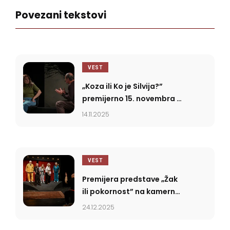
Povezani tekstovi
VEST
„Koza ili Ko je Silvija?”
premijerno 15. novembra u
SNP-u
14.11.2025
VEST
Premijera predstave „Žak
ili pokornost” na kamernoj
sceni SNP-a
24.12.2025