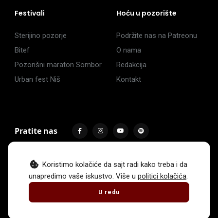
Festivali
Hoću u pozorište
Sterijino pozorje
Podržite nas na Patreonu
Bitef
O nama
Pozorišni maraton Sombor
Redakcija
Urban fest Niš
Kontakt
Pratite nas
Koristimo kolačiće da sajt radi kako treba i da
unapredimo vaše iskustvo. Više u
politici kolačića
.
Impressum
Politika privatnosti
Uslovi korišćenja
U redu
© 2017 -
2026
. Sva prava zadržava Hoću u pozorište.