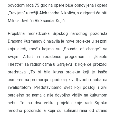
povodom rada 75 godina opere biće obnovljena i opera
„Travijata” u režiji Aleksandra Nikolića, a dirigenti će biti
Mikica Jevtić i Aleksandar Kojić.
Projektna menadžerka Srpskog narodnog pozorišta
Dragana Kuzmanović najavila je nove projekte u sezoni
koja sledi, među kojima su „Sounds of change” sa
svojim Artist in residence programom i „Enable
Theatre” sa radionicama u Sarajevu iz koje će proizaći
predstava: „To bi bila kruna projekta koji je inače
usmeren na promociju i podizanje vidljivosti osoba sa
invaliditetom. Predstavićemo svet koji postoji i živi
paralelno sa nama a nije dovoljno vidljiv na kulturnom
nebu. To su dva velika projekta koje radi Srpsko
narodno pozorište a koja su sufinansirana od strane