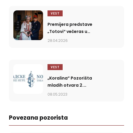
VEST
Premijera predstave
„Totovi“ večeras u
Srpskom narodnom
28.04.2026
pozorištu
VEST
„Koralina” Pozorišta
mladih otvara 2.
Novosadske pozorišne
08.05.2023
igre
Povezana pozorista