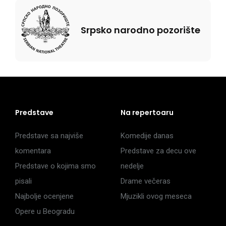
Srpsko narodno pozorište
Predstave
Na repertoaru
Predstave sa najviše
Komedije danas
komentara
Predstave za decu ove
Predstave o kojima smo
nedelje
pisali
Drame večeras
Najbolje ocenjene
Mjuzikli ovog meseca
Opere u Beogradu