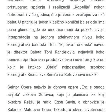
pristupamo spajanju i realizaciji „Kopelije” nakon
četrdeset i više godina, što je veoma značajno za naš
balet. U pitanju je jedan klasično-komični balet gde ima
puno glume i gde će umetnici moći da pokažu svoju
interpretaciju na jednom adekvatnom nivou, kako
koreografski, baletski i tehnički, tako i dramski” naveo
je direktor Baleta Toni Ranđelović, najavivši kako
obnove repertoarskih predstava tako i nove projekte od
kojih je istakao „Otela” najpoznatijeg srpskog
koreografa Krunislava Simića na Betovenovu muziku.
Sektor Opere najavio je obnovu opere „Ero s onoga
svijeta” Jakova Gotovca, koja je planirana za kraj
oktobra. Režiju je radio Egon Savin, a obnoviće je
Katarina Mateović Tasić. Takođe, u okviru svečanosti