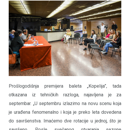
Prošlogodišnja premijera baleta „Kopelija”, tada
otkazana iz tehničkih razloga, najavljena je za
septembar. „U septembru izlazimo na novu scenu koja
je urađena fenomenalno i koja je preko leta dovedena
do savršenstva. Imaćemo dve rotacije u jednoj, što je
savršeno. Posle svečanog otvaranja sezone