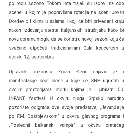
po redu sezone. Tokom leta trajali su radovi na obe
scene, u kojim je popravljena rotacija na sceni Jovan
Đorđević i klima u salama i koji će biti privedeni kraju
nakon izdavanja atesta italijanskih stručnjaka kako bi
nova oprema mogla da se koristi u novoj sezoni koja će
svečano otpočeti tradicionalnim Gala koncertom u
utorak, 12. septembra.
Upravnik pozorišta Zoran Đerić najavio je i
manifestacije koje slede a koje će SNP ugostiti u
svojim prostorijama, među kojima je i jubilarni 50.
INFANT festival. U okviru njega Srpsko narodno
pozorište odigraće dve svoje predstave, „Jevanđelje
po F.M. Dostojevskom” u okviru glavnog programa i
„Poslednji balkanski vampir” u okviru pratećeg