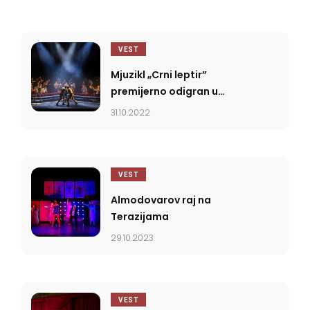
VEST
Mjuzikl „Crni leptir”
premijerno odigran u
Pozorištu na Terazijama
31.10.2022
VEST
Almodovarov raj na
Terazijama
29.10.2023
VEST