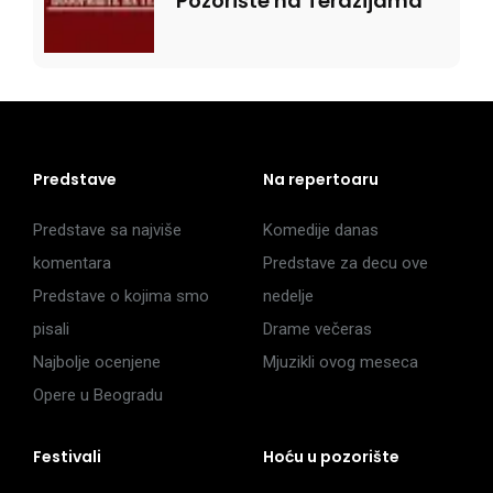
Pozorište na Terazijama
Predstave
Na repertoaru
Predstave sa najviše
Komedije danas
komentara
Predstave za decu ove
Predstave o kojima smo
nedelje
pisali
Drame večeras
Najbolje ocenjene
Mjuzikli ovog meseca
Opere u Beogradu
Festivali
Hoću u pozorište