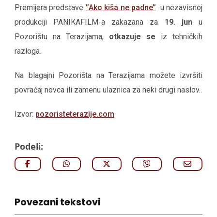
Premijera predstave
’’Ako kiša ne padne’’
u nezavisnoj
produkciji PANIKAFILM-a zakazana za
19. jun
u
Pozorištu na Terazijama,
otkazuje se
iz tehničkih
razloga.
Na blagajni Pozorišta na Terazijama možete izvršiti
povraćaj novca ili zamenu ulaznica za neki drugi naslov..
Izvor:
pozoristeterazije.com
Podeli:
Povezani tekstovi