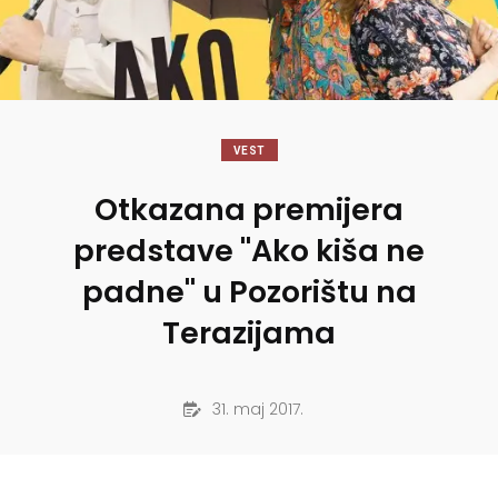
VEST
Otkazana premijera
predstave "Ako kiša ne
padne" u Pozorištu na
Terazijama
31. maj 2017.