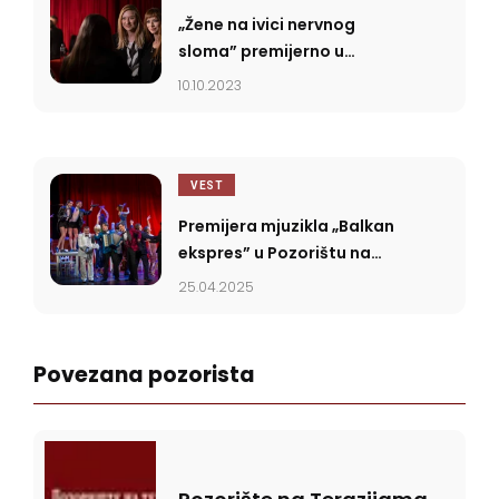
„Žene na ivici nervnog
sloma” premijerno u
Pozorištu na Terazijama
10.10.2023
VEST
Premijera mjuzikla „Balkan
ekspres” u Pozorištu na
Terazijama
25.04.2025
Povezana pozorista