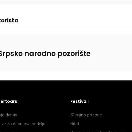
orista
Srpsko narodno pozorište
pertoaru
Festivali
je danas
Sterijino pozorje
ave za decu ove nedelje
Bitef