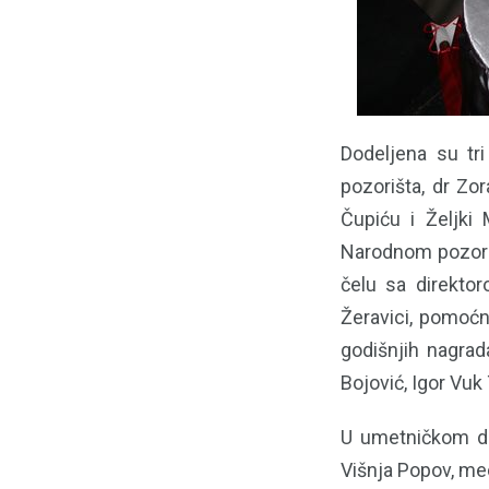
Dodeljena su tr
pozorišta, dr Zo
Čupiću i Željki 
Narodnom pozorišt
čelu sa direkto
Žeravici, pomoćn
godišnjih nagrada
Bojović, Igor Vuk
U umetničkom del
Višnja Popov, mec