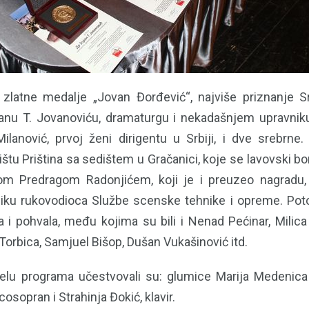
i zlatne medalje „Jovan Đorđević“, najviše priznanje 
ranu T. Jovanoviću, dramaturgu i nekadašnjem upravni
Milanović, prvoj ženi dirigentu u Srbiji, i dve srebrne.
u Priština sa sedištem u Gračanici, koje se lavovski bor
rom Predragom Radonjićem, koji je i preuzeo nagradu,
iku rukovodioca Službe scenske tehnike i opreme. Pot
 i pohvala, među kojima su bili i Nenad Pećinar, Milica G
 Torbica, Samjuel Bišop, Dušan Vukašinović itd.
u programa učestvovali su: glumice Marija Medenica i
osopran i Strahinja Đokić, klavir.