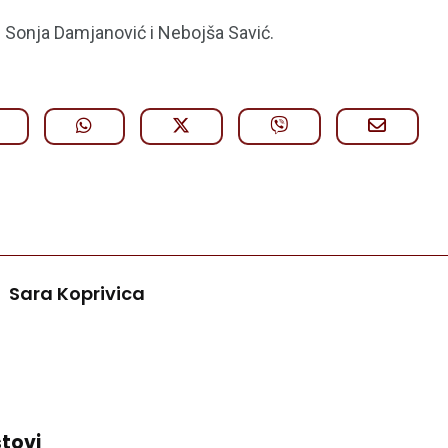
i Sonja Damjanović i Nebojša Savić.
Sara Koprivica
tovi