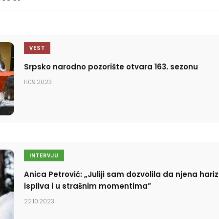
VEST
Srpsko narodno pozorište otvara 163. sezonu
11.09.2023
INTERVJU
Anica Petrović: „Juliji sam dozvolila da njena har
ispliva i u strašnim momentima”
22.10.2023