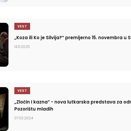
VEST
„Koza ili Ko je Silvija?” premijerno 15. novembra u 
14.11.2025
VEST
„Zločin I kazna” - nova lutkarska predstava za od
Pozorištu mladih
07.03.2024