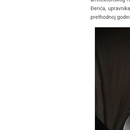
Đerića, upravnik
prethodnoj godini