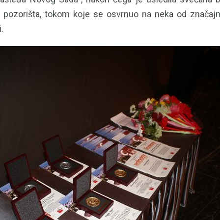
a pozorišta, tokom koje se osvrnuo na neka od značajn
.