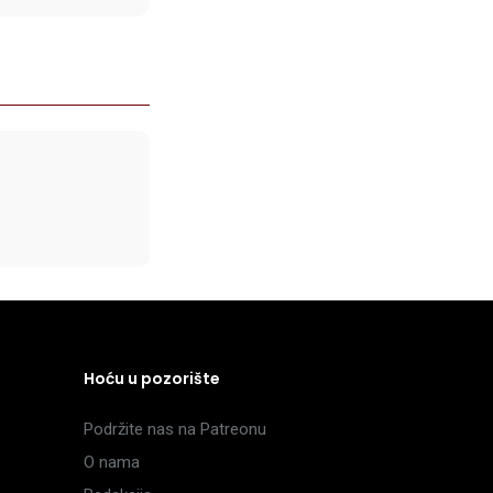
Hoću u pozorište
Podržite nas na Patreonu
O nama