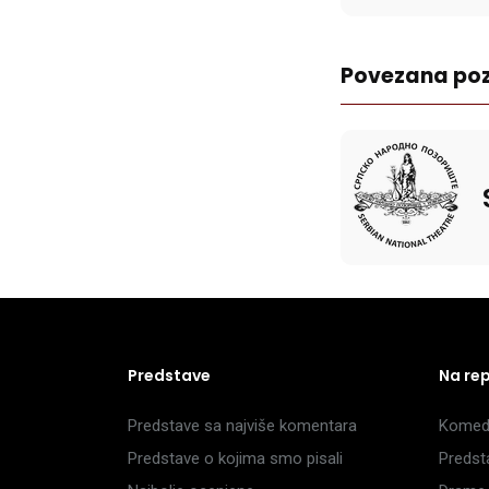
Povezana poz
Predstave
Na re
Predstave sa najviše komentara
Komedi
Predstave o kojima smo pisali
Predst