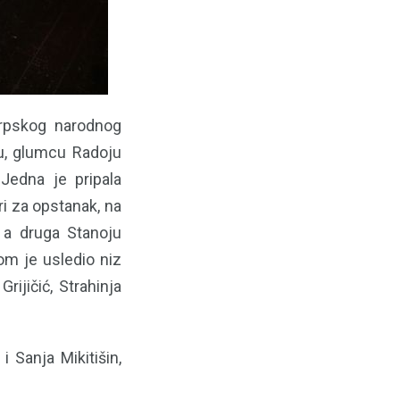
Srpskog narodnog
ku, glumcu Radoju
 Jedna je pripala
i za opstanak, na
 a druga Stanoju
om je usledio niz
rijičić, Strahinja
 Sanja Mikitišin,