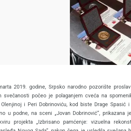
marta 2019. godine, Srpsko narodno pozorište proslav
 svečanosti počeo je polaganjem cveća na spomenik
 Olenjinoj i Peri Dobrinoviću, kod biste Drage Spasić 
no u podne, na sceni „Jovan Dobrinović“, prikazana je
viru projekta „Izbrisano pamćenje: vizuelna rekonst
nasleđa Novog Sada“, nakon čega je usledila svečana 