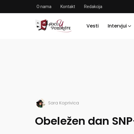
O nama
Kontakt
Redakcija
Vesti
Intervjui
Sara Koprivica
Obeležen dan SNP