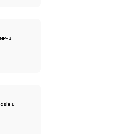
SNP-u
rasle u