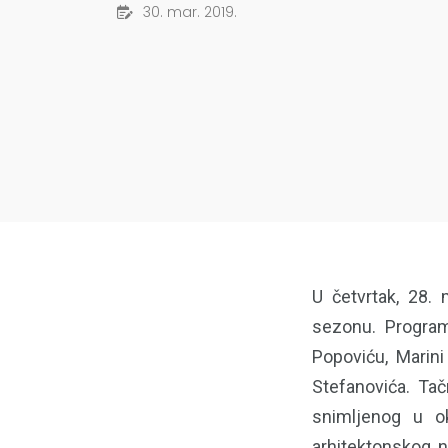
30. mar. 2019.
U četvrtak, 28. 
sezonu. Program
Popoviću, Marini
Stefanovića. Tač
snimljenog u ok
arhitektonskog 