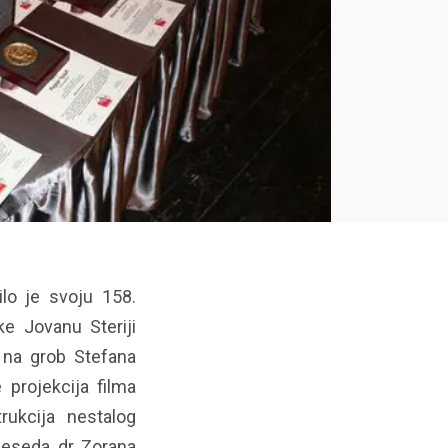
ilo je svoju 158.
e Jovanu Steriji
i na grob Stefana
 projekcija filma
rukcija nestalog
beseda dr Zorana