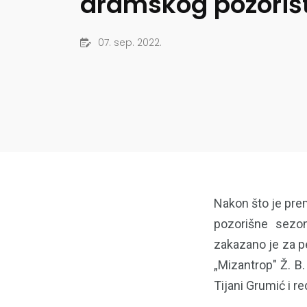
dramskog pozoriš
07. sep. 2022.
Nakon što je prem
pozorišne sezo
zakazano je za p
„Mizantrop" Ž. B.
Tijani Grumić i r