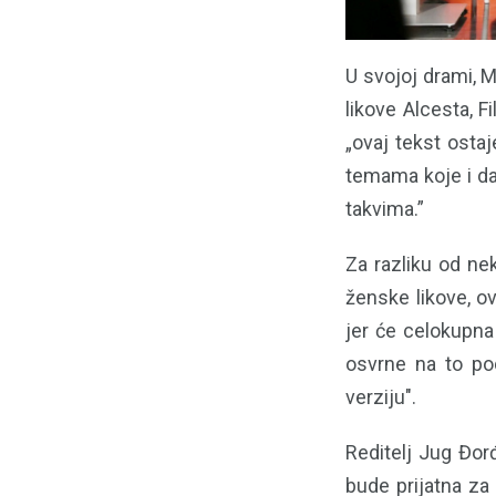
U svojoj drami, M
likove Alcesta, F
„ovaj tekst osta
temama koje i da
takvima.”
Za razliku od ne
ženske likove, ov
jer će celokupna
osvrne na to po
verziju".
Reditelj Jug Đor
bude prijatna za