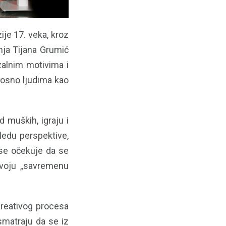
ije 17. veka, kroz
inja Tijana Grumić
zalnim motivima i
nosno ljudima kao
 muških, igraju i
ledu perspektive,
 se očekuje da se
svoju „savremenu
kreativog procesa
smatraju da se iz