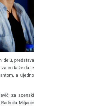
m delu, predstava
a zatim kaže da je
nantom, a ujedno
ević, za scenski
 Radmila Miljanić