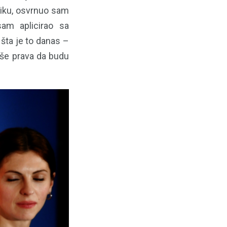
siku, osvrnuo sam
am aplicirao sa
šta je to danas –
više prava da budu