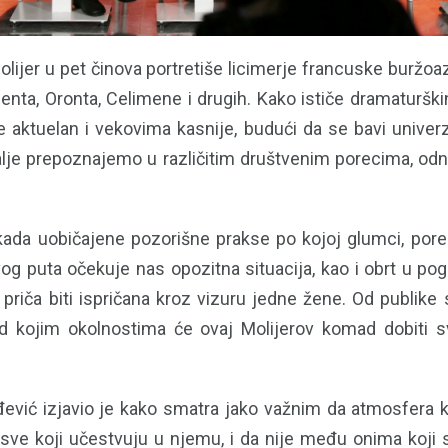
olijer u pet činova portretiše licimerje francuske buržoaz
ilenta, Oronta, Celimene i drugih. Kako ističe dramaturšk
je aktuelan i vekovima kasnije, budući da se bavi univer
lje prepoznajemo u različitim društvenim porecima, od
kada uobičajene pozorišne prakse po kojoj glumci, pored
og puta očekuje nas opozitna situacija, kao i obrt u pog
 priča biti ispričana kroz vizuru jedne žene. Od publike
d kojim okolnostima će ovaj Molijerov komad dobiti 
đević izjavio je kako smatra jako važnim da atmosfera 
 sve koji učestvuju u njemu, i da nije među onima koji 