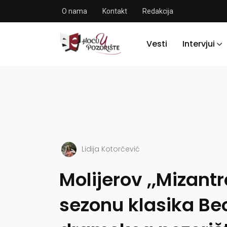
O nama
Kontakt
Redakcija
Vesti
Intervjui
Lidija Kotorčević
Molijerov ,,Mizant
sezonu klasika B