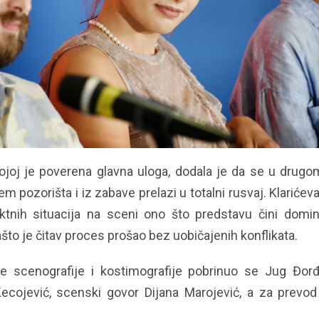
 kojoj je poverena glavna uloga, dodala je da se u drugo
m pozorišta i iz zabave prelazi u totalni rusvaj. Klarićev
iktnih situacija na sceni ono što predstavu čini domi
što je čitav proces prošao bez uobičajenih konflikata.
je scenografije i kostimografije pobrinuo se Jug Đorđ
cojević, scenski govor Dijana Marojević, a za prevod