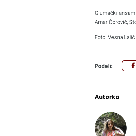
Glumački ansambl 
Amar Ćorović, Sto
Foto: Vesna Lalić
Podeli:
Autorka