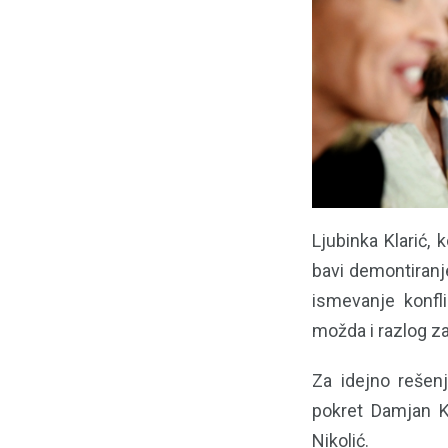
Ljubinka Klarić,
bavi demontiranje
ismevanje konfl
možda i razlog za
Za idejno rešen
pokret Damjan Ke
Nikolić.