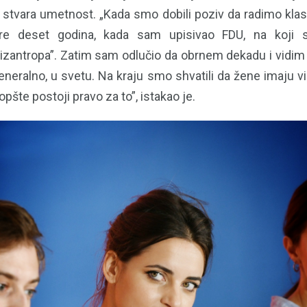
ja stvara umetnost. „Kada smo dobili poziv da radimo kla
re deset godina, kada sam upisivao FDU, na koji s
izantropa”. Zatim sam odlučio da obrnem dekadu i vidim 
 generalno, u svetu. Na kraju smo shvatili da žene imaju 
pšte postoji pravo za to”, istakao je.