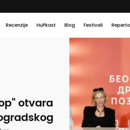
Recenzije
HuPkast
Blog
Festivali
Reperto
rop" otvara
eogradskog