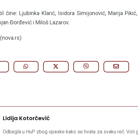
čine: Ljubinka Klarić, Isidora Simijonović, Marija Pikić,
jan Đorđević i Miloš Lazarov.
 (nova.rs)
Lidija Kotorčević
Odbegla u HuP zbog opaske kako se hvata za svaku reč. Voli gu