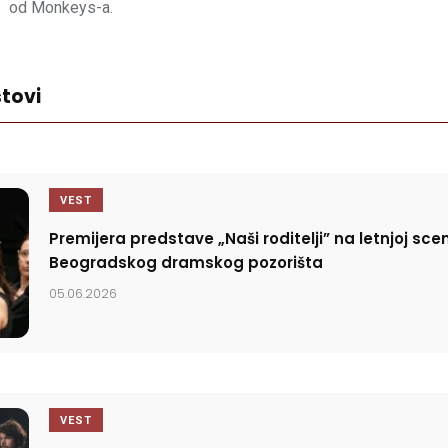
od Monkeys-a.
tovi
VEST
Premijera predstave „Naši roditelji” na letnjoj scen
Beogradskog dramskog pozorišta
05.06.2026
VEST