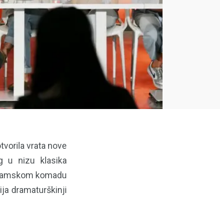
tvorila vrata nove
 u nizu klasika
o dramskom komadu
ija dramaturškinji