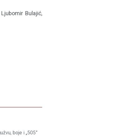
 Ljubomir Bulajić,
žvu, boje i „505”