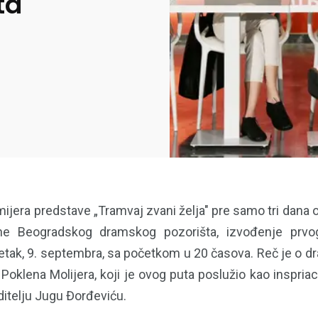
ta
ijera predstave „Tramvaj zvani želja" pre samo tri dana o
ne Beogradskog dramskog pozorišta, izvođenje prvog
etak, 9. septembra, sa početkom u 20 časova. Reč je 
 Poklena Molijera, koji je ovog puta poslužio kao inspriac
editelju Jugu Đorđeviću.