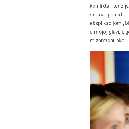
konflikta i tenzi
se na period p
eksplikacijom „M
u mojoj glavi, i,
mizantropi, ako uo