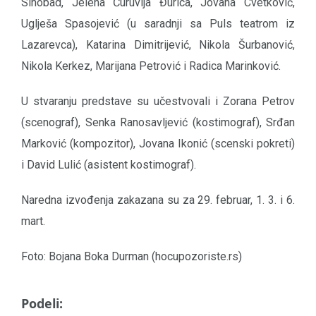
Sinobad, Jelena Ćuruvija Đurica, Jovana Cvetković,
Uglješa Spasojević (u saradnji sa Puls teatrom iz
Lazarevca), Katarina Dimitrijević, Nikola Šurbanović,
Nikola Kerkez, Marijana Petrović i Radica Marinković.
U stvaranju predstave su učestvovali i Zorana Petrov
(scenograf), Senka Ranosavljević (kostimograf), Srđan
Marković (kompozitor), Jovana Ikonić (scenski pokreti)
i David Lulić (asistent kostimograf).
Naredna izvođenja zakazana su za 29. februar, 1. 3. i 6.
mart.
Foto: Bojana Boka Durman (hocupozoriste.rs)
Podeli: