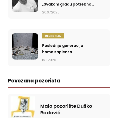
„Svakom gradu potrebno
je pozorište da bi pričali
20.07.2026
priče”
RECENZIJA
Poslednja generacija
homo sapiensa
15.11.2020
Povezana pozorista
Malo pozorište Duško
Radović