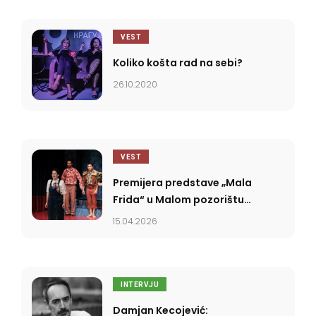
VEST
Koliko košta rad na sebi?
26.10.2020
VEST
Premijera predstave „Mala
Frida“ u Malom pozorištu
„Duško Radović“
15.04.2026
INTERVJU
Damjan Kecojević: