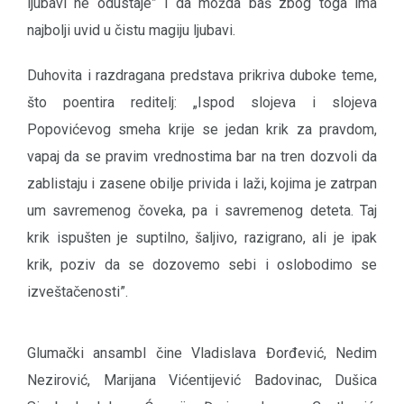
ljubavi ne odustaje” i da možda baš zbog toga ima
najbolji uvid u čistu magiju ljubavi.
Duhovita i razdragana predstava prikriva duboke teme,
što poentira reditelj: „Ispod slojeva i slojeva
Popovićevog smeha krije se jedan krik za pravdom,
vapaj da se pravim vrednostima bar na tren dozvoli da
zablistaju i zasene obilje privida i laži, kojima je zatrpan
um savremenog čoveka, pa i savremenog deteta. Taj
krik ispušten je suptilno, šaljivo, razigrano, ali je ipak
krik, poziv da se dozovemo sebi i oslobodimo se
izveštačenosti”.
Glumački ansambl čine Vladislava Đorđević, Nedim
Nezirović, Marijana Vićentijević Badovinac, Dušica