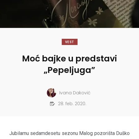
VEST
Moć bajke u predstavi
„Pepeljuga”
Ivana Daković
28. feb. 2020.
Jubilarnu sedamdesetu sezonu Malog pozorišta Duško