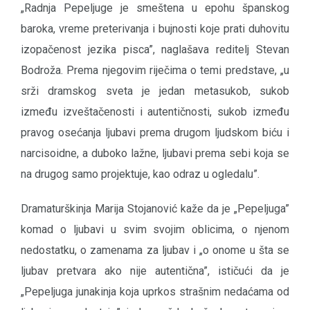
„Radnja Pepeljuge je smeštena u epohu španskog
baroka, vreme preterivanja i bujnosti koje prati duhovitu
izopačenost jezika pisca”, naglašava reditelj Stevan
Bodroža. Prema njegovim riječima o temi predstave, „u
srži dramskog sveta je jedan metasukob, sukob
između izveštačenosti i autentičnosti, sukob između
pravog osećanja ljubavi prema drugom ljudskom biću i
narcisoidne, a duboko lažne, ljubavi prema sebi koja se
na drugog samo projektuje, kao odraz u ogledalu”.
Dramaturškinja Marija Stojanović kaže da je „Pepeljuga”
komad o ljubavi u svim svojim oblicima, o njenom
nedostatku, o zamenama za ljubav i „o onome u šta se
ljubav pretvara ako nije autentična”, ističući da je
„Pepeljuga junakinja koja uprkos strašnim nedaćama od