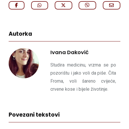
Autorka
Ivana Daković
Studira medicinu, vrzma se po
pozorištu i jako voli da piše. Čita
Froma, voli šareno cvijeće,
crvene kose i bijele životinje.
Povezani tekstovi