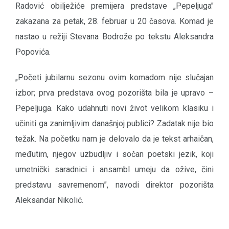
Radović obilježiće premijera predstave „Pepeljuga"
zakazana za petak, 28. februar u 20 časova. Komad je
nastao u režiji Stevana Bodrože po tekstu Aleksandra
Popovića.
„Početi jubilarnu sezonu ovim komadom nije slučajan
izbor; prva predstava ovog pozorišta bila je upravo –
Pepeljuga. Kako udahnuti novi život velikom klasiku i
učiniti ga zanimljivim današnjoj publici? Zadatak nije bio
težak. Na početku nam je delovalo da je tekst arhaičan,
međutim, njegov uzbudljiv i sočan poetski jezik, koji
umetnički saradnici i ansambl umeju da ožive, čini
predstavu savremenom”, navodi direktor pozorišta
Aleksandar Nikolić.