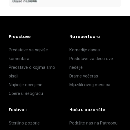
Predstave
Na repertoaru
Predstave sa najviše
Komedije danas
komentara
Predstave za decu ove
Predstave o kojima smo
nedelje
pisali
Drame večeras
Najbolje ocenjene
Mjuzikli ovog meseca
Opere u Beogradu
Festivali
Hoću u pozorište
Sterijino pozorje
Podržite nas na Patreonu