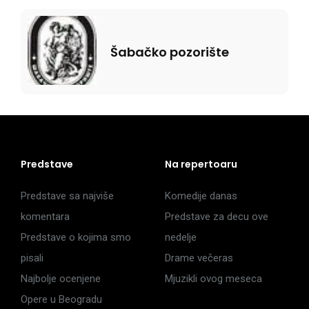
Šabačko pozorište
Predstave
Na repertoaru
Predstave sa najviše
Komedije danas
komentara
Predstave za decu ove
Predstave o kojima smo
nedelje
pisali
Drame večeras
Najbolje ocenjene
Mjuzikli ovog meseca
Opere u Beogradu