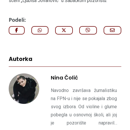
sceni „Ljubiša Jovanović” u Šabačkom pozorištu.
Podeli:
Autorka
Nina Čolić
Navodno završava žurnalistiku
na FPN-u i nije se pokajala zbog
svog izbora. Od violine i glume
pobegla u osnovnoj školi, ali joj
je pozorište napravilo