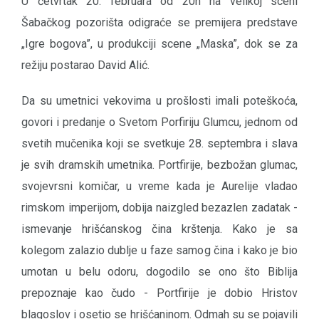
U četvrtak 20. februara od 20h na velikoj sceni
Šabačkog pozorišta odigraće se premijera predstave
„Igre bogova”, u produkciji scene „Maska”, dok se za
režiju postarao David Alić.
Da su umetnici vekovima u prošlosti imali poteškoća,
govori i predanje o Svetom Porfiriju Glumcu, jednom od
svetih mučenika koji se svetkuje 28. septembra i slava
je svih dramskih umetnika. Portfirije, bezbožan glumac,
svojevrsni komičar, u vreme kada je Aurelije vladao
rimskom imperijom, dobija naizgled bezazlen zadatak -
ismevanje hrišćanskog čina krštenja. Kako je sa
kolegom zalazio dublje u faze samog čina i kako je bio
umotan u belu odoru, dogodilo se ono što Biblija
prepoznaje kao čudo - Portfirije je dobio Hristov
blagoslov i osetio se hrišćaninom. Odmah su se pojavili