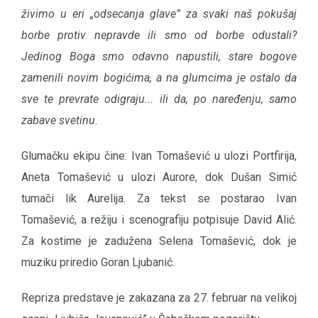
živimo u eri „odsecanja glave
”
za svaki naš pokušaj
borbe protiv nepravde ili smo od borbe odustali?
Jedinog Boga smo odavno napustili, stare bogove
zamenili novim bogićima, a na glumcima je ostalo da
sve te prevrate odigraju... ili da, po naređenju, samo
zabave svetinu.
Glumačku ekipu čine: Ivan Tomašević u ulozi Portfirija,
Aneta Tomašević u ulozi Aurore, dok Dušan Simić
tumači lik Aurelija. Za tekst se postarao Ivan
Tomašević, a režiju i scenografiju potpisuje David Alić.
Za kostime je zadužena Selena Tomašević, dok je
muziku priredio Goran Ljubanić.
Repriza predstave je zakazana za 27. februar na velikoj