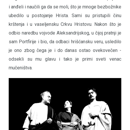
i anđeli i naučili ga da se moli, što je mnoge bezbožnike
ubedilo u postojanje Hrista. Sami su pristupili činu
krštenja i u vaseljensku Crkvu Hristovu. Nakon što je
odbio naredbu vojvode Aleksandrijskog, u čijoj pratnji je
sam Portfirije i bio, da odbaci hrišćansku veru, usledilo
je ono zbog čega je i do danas ostao ovekovečen -
odsekli su mu glavu i tako je primi sveti venac
mučeništva.