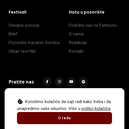
Festivali
Hoću u pozorište
Sterijino pozorje
Podržite nas na Patreonu
Bitef
O nama
Pozorišni maraton Sombor
Redakcija
Urban fest Niš
Kontakt
Pratite nas
Koristimo kolačiće da sajt radi kako treba i da
unapredimo vaše iskustvo. Više u
politici kolačića
.
Impressum
Politika privatnosti
Uslovi korišćenja
U redu
© 2017 -
2026
. Sva prava zadržava Hoću u pozorište.