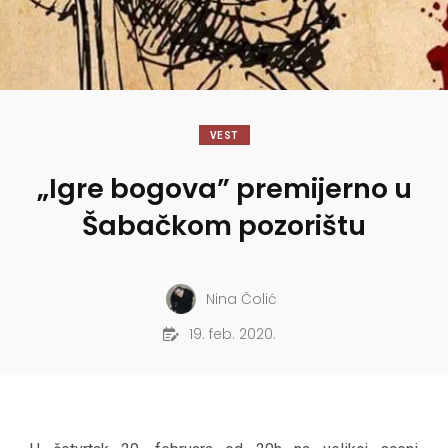
VEST
„Igre bogova” premijerno u
Šabačkom pozorištu
Nina Čolić
19. feb. 2020.