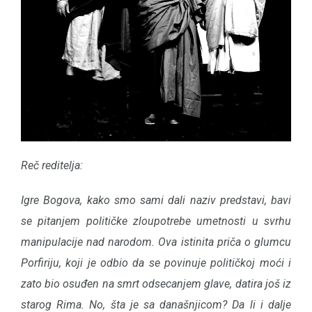
Reč reditelja:
Igre Bogova, kako smo sami dali naziv predstavi, bavi
se pitanjem političke zloupotrebe umetnosti u svrhu
manipulacije nad narodom. Ova istinita priča o glumcu
Porfiriju, koji je odbio da se povinuje političkoj moći i
zato bio osuđen na smrt odsecanjem glave, datira još iz
starog Rima. No, šta je sa današnjicom? Da li i dalje