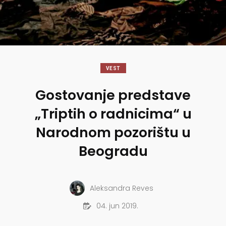
VEST
Gostovanje predstave
„Triptih o radnicima“ u
Narodnom pozorištu u
Beogradu
Aleksandra Reves
04. jun 2019.