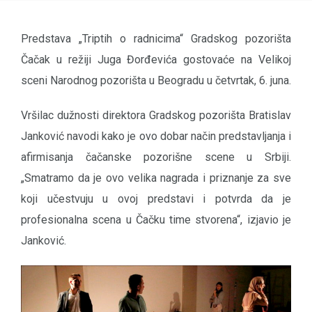
Predstava „Triptih o radnicima“ Gradskog pozorišta
Čačak u režiji Juga Đorđevića gostovaće na Velikoj
sceni Narodnog pozorišta u Beogradu u četvrtak, 6. juna.
Vršilac dužnosti direktora Gradskog pozorišta Bratislav
Janković navodi kako je ovo dobar način predstavljanja i
afirmisanja čačanske pozorišne scene u Srbiji.
„Smatramo da je ovo velika nagrada i priznanje za sve
koji učestvuju u ovoj predstavi i potvrda da je
profesionalna scena u Čačku time stvorena“, izjavio je
Janković.