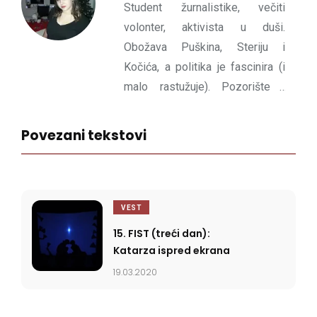
Student žurnalistike, večiti
volonter, aktivista u duši.
Obožava Puškina, Steriju i
Kočića, a politika je fascinira (i
malo rastužuje). Pozorište i
dramu voli otkad zna za sebe. A
ovako, voli tamna piva,
Povezani tekstovi
putovanja, nove ljude i kokice
VEST
15. FIST (treći dan):
Katarza ispred ekrana
19.03.2020