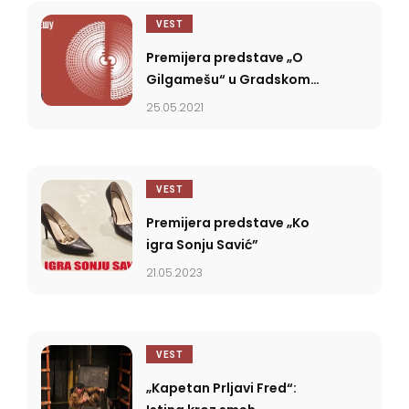
VEST
Premijera predstave „O
Gilgamešu“ u Gradskom
pozorištu Čačak
25.05.2021
VEST
Premijera predstave „Ko
igra Sonju Savić”
21.05.2023
VEST
„Kapetan Prljavi Fred“: