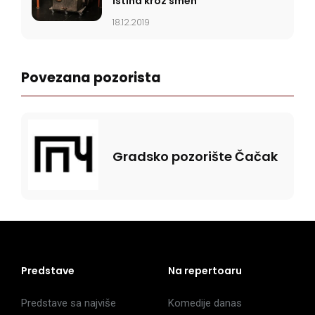
Istina kroz smeh
18.12.2019
Povezana pozorista
Gradsko pozorište Čačak
Predstave
Na repertoaru
Predstave sa najviše
Komedije danas