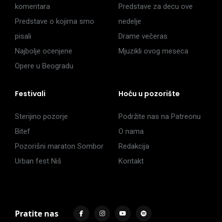
komentara
Predstave za decu ove
Predstave o kojima smo
nedelje
pisali
Drame večeras
Najbolje ocenjene
Mjuzikli ovog meseca
Opere u Beogradu
Festivali
Hoću u pozorište
Sterijino pozorje
Podržite nas na Patreonu
Bitef
O nama
Pozorišni maraton Sombor
Redakcija
Urban fest Niš
Kontakt
Pratite nas