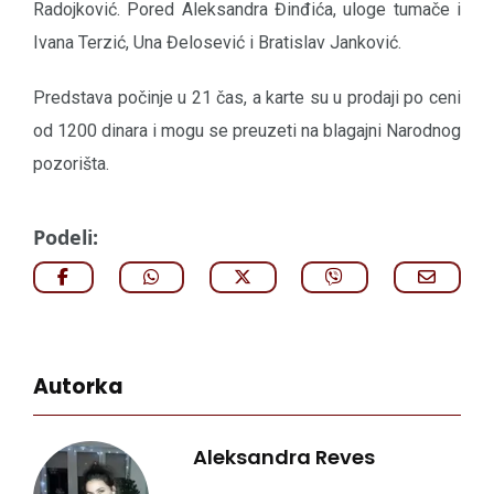
Radojković. Pored Aleksandra Đinđića, uloge tumače i
Ivana Terzić, Una Đelosević i Bratislav Janković.
Predstava počinje u 21 čas, a karte su u prodaji po ceni
od 1200 dinara i mogu se preuzeti na blagajni Narodnog
pozorišta.
Podeli:
Autorka
Aleksandra Reves