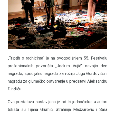
„Triptih o radnicima“ je na ovogodišnjem 55. Festivalu
profesionalnih pozorišta „Joakim Vujić“ osvojio dve
nagrade, specijalnu nagradu za režiju Jugu Đorđeviću i
nagradu za glumačko ostvarenje u predstavi Aleksandru
Đinđiću.
Ova predstava sastavljena je od tri jednočinke, a autori
teksta su Tijana Grumić, Strahinja Madžarević i Sara