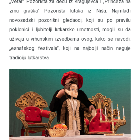
„Vetar” Pozorišta za decu iz Kragujevca i „Princeza na
zrnu graška” Pozorišta lutaka iz Niša. Najmlađi
novosadski pozorišni gledaoci, koji su po pravilu
poklonici i ljubitelji lutkarske umetnosti, mogli su da
uživaju u vrhunskim izvedbama ovog, kako se navodi,
„esnafskog festivala”, koji na najbolji način neguje
tradiciju lutkarstva.