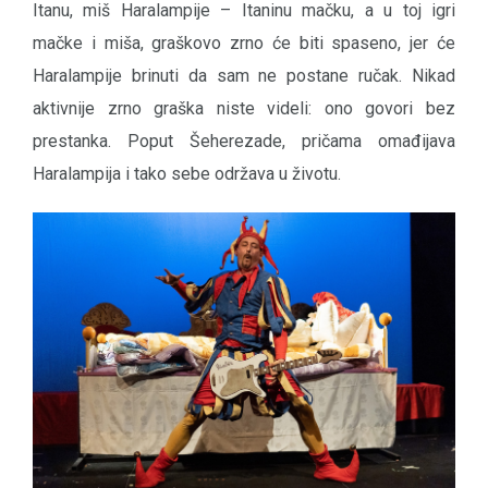
Itanu, miš Haralampije – Itaninu mačku, a u toj igri
mačke i miša, graškovo zrno će biti spaseno, jer će
Haralampije brinuti da sam ne postane ručak. Nikad
aktivnije zrno graška niste videli: ono govori bez
prestanka. Poput Šeherezade, pričama omađijava
Haralampija i tako sebe održava u životu.