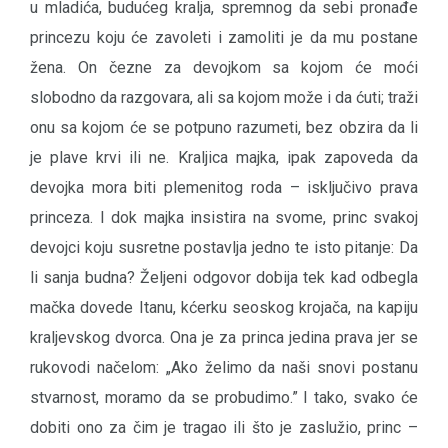
u mladića, budućeg kralja, spremnog da sebi pronađe
princezu koju će zavoleti i zamoliti je da mu postane
žena. On čezne za devojkom sa kojom će moći
slobodno da razgovara, ali sa kojom može i da ćuti; traži
onu sa kojom će se potpuno razumeti, bez obzira da li
je plave krvi ili ne. Kraljica majka, ipak zapoveda da
devojka mora biti plemenitog roda – isključivo prava
princeza. I dok majka insistira na svome, princ svakoj
devojci koju susretne postavlja jedno te isto pitanje: Da
li sanja budna? Željeni odgovor dobija tek kad odbegla
mačka dovede Itanu, kćerku seoskog krojača, na kapiju
kraljevskog dvorca. Ona je za princa jedina prava jer se
rukovodi načelom: „Ako želimo da naši snovi postanu
stvarnost, moramo da se probudimo.” I tako, svako će
dobiti ono za čim je tragao ili što je zaslužio, princ –