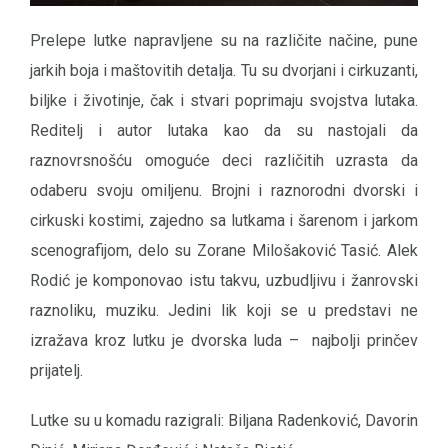
Prelepe lutke napravljene su na različite načine, pune
jarkih boja i maštovitih detalja. Tu su dvorjani i cirkuzanti,
biljke i životinje, čak i stvari poprimaju svojstva lutaka.
Reditelj i autor lutaka kao da su nastojali da
raznovrsnošću omoguće deci različitih uzrasta da
odaberu svoju omiljenu. Brojni i raznorodni dvorski i
cirkuski kostimi, zajedno sa lutkama i šarenom i jarkom
scenografijom, delo su Zorane Milošaković Tasić. Alek
Rodić je komponovao istu takvu, uzbudljivu i žanrovski
raznoliku, muziku. Jedini lik koji se u predstavi ne
izražava kroz lutku je dvorska luda – najbolji prinčev
prijatelj.
Lutke su u komadu razigrali: Biljana Radenković, Davorin