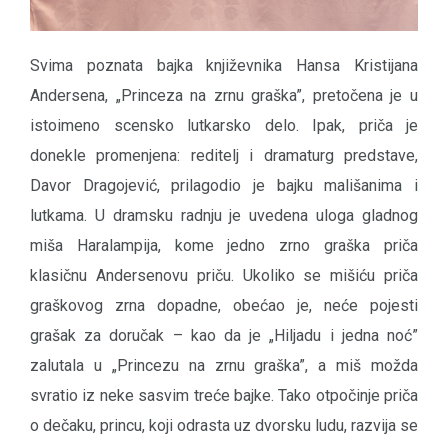
Svima poznata bajka književnika Hansa Kristijana
Andersena, „Princeza na zrnu graška”, pretočena je u
istoimeno scensko lutkarsko delo. Ipak, priča je
donekle promenjena: reditelj i dramaturg predstave,
Davor Dragojević, prilagodio je bajku mališanima i
lutkama. U dramsku radnju je uvedena uloga gladnog
miša Haralampija, kome jedno zrno graška priča
klasičnu Andersenovu priču. Ukoliko se mišiću priča
graškovog zrna dopadne, obećao je, neće pojesti
grašak za doručak – kao da je „Hiljadu i jedna noć”
zalutala u „Princezu na zrnu graška”, a miš možda
svratio iz neke sasvim treće bajke. Tako otpočinje priča
o dečaku, princu, koji odrasta uz dvorsku ludu, razvija se