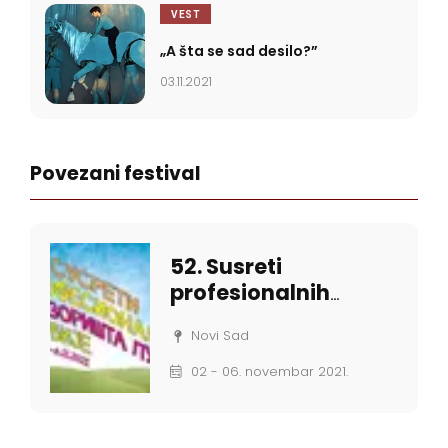
VEST
„A šta se sad desilo?”
03.11.2021
Povezani festival
52. Susreti
profesionalnih
pozorišta lutaka
Novi Sad
Srbije
02 - 06. novembar 2021.