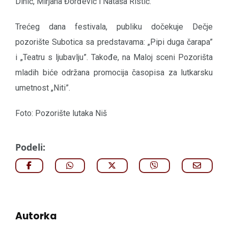
Dinić, Mirjana Đorđević i Nataša Ristić.
Trećeg dana festivala, publiku dočekuje Dečje
pozorište Subotica sa predstavama: „Pipi duga čarapa”
i „Teatru s ljubavlju”. Takođe, na Maloj sceni Pozorišta
mladih biće održana promocija časopisa za lutkarsku
umetnost „Niti”.
Foto: Pozorište lutaka Niš
Podeli:
Autorka