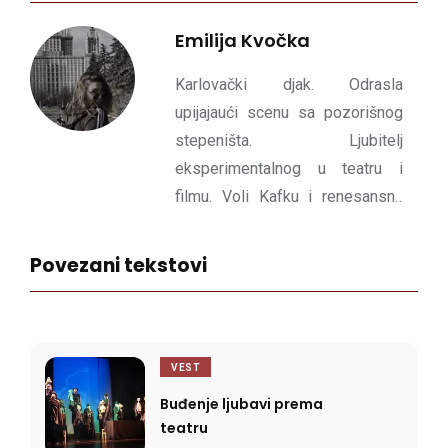
Emilija Kvočka
Karlovački djak. Odrasla
upijajaući scenu sa pozorišnog
stepeništa. Ljubitelj
eksperimentalnog u teatru i
filmu. Voli Kafku i renesansnu
umetnost. Brine o kulturnom
uzdizanju svojih prijatelja.
Povezani tekstovi
VEST
Buđenje ljubavi prema
teatru