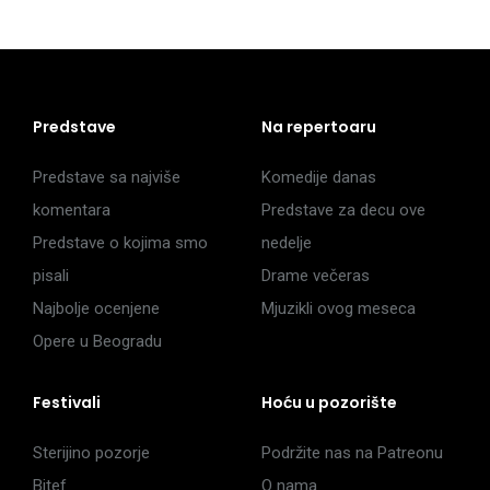
Predstave
Na repertoaru
Predstave sa najviše
Komedije danas
komentara
Predstave za decu ove
Predstave o kojima smo
nedelje
pisali
Drame večeras
Najbolje ocenjene
Mjuzikli ovog meseca
Opere u Beogradu
Festivali
Hoću u pozorište
Sterijino pozorje
Podržite nas na Patreonu
Bitef
O nama