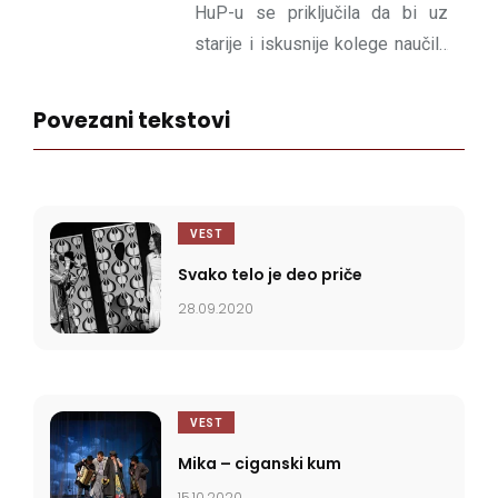
HuP-u se priključila da bi uz
starije i iskusnije kolege naučila
što više o svetu pozorišta.
Povezani tekstovi
VEST
Svako telo je deo priče
28.09.2020
VEST
Mika – ciganski kum
15.10.2020