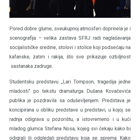
Pored dobre glume, sveukupnoj atmosferi doprinela je i
scenografija – velika zastava SFRJ radi naglašavanja
socijalističke sredine, stolovi i stolice koji podsećaju na
kafanske, zatim i rakija, što sve prikazuje ozbiljnost
sastanaka zadruge.
Studentsku predstavu „Lari Tompson, tragedija jedne
mladosti” po tekstu dramaturga Dušana Kovačevića
publika je pozdravila sa oduševljenjem. Predstava je
koncipirana u obliku predstave u predstavi, u kojoj se
radnja odigrava u pozorištu, a istovremeno i u kući
mladog glumca Stefana Nosa, kojeg svi čekaju kako bi
odigrali ili odgledali predstavu koja se sprema. Kako