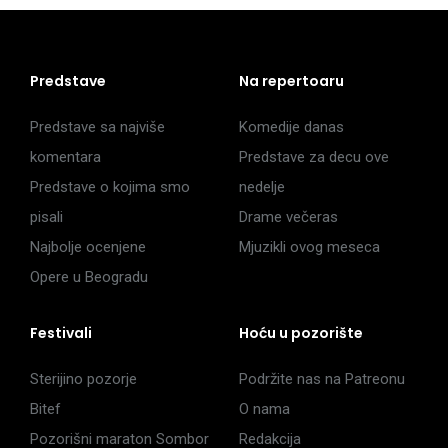
Predstave
Na repertoaru
Predstave sa najviše
Komedije danas
komentara
Predstave za decu ove
Predstave o kojima smo
nedelje
pisali
Drame večeras
Najbolje ocenjene
Mjuzikli ovog meseca
Opere u Beogradu
Festivali
Hoću u pozorište
Sterijino pozorje
Podržite nas na Patreonu
Bitef
O nama
Pozorišni maraton Sombor
Redakcija