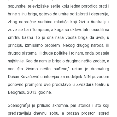
sapunske, televizijske serije koju jedna porodica prati i
brine silnu brigu, gotovo da umire od žalosti i depresije,
zbog nesrećne sudbine mladića koji živi u Australiji i
zove se Lari Tompson, a koga su oklevetali i osudili na
smrtnu kaznu. To je ona naša večita briga da uvek, u
principu, izmislimo problem. Nekog drugog naroda, ili
drugog sistema, ili druge politike i to nam, onda, postaje
najbitnije. Kao da nam je briga o drugima nešto zadato, a
ono što živimo nešto suđeno,” rekao je dramaturg
Dušan Kovačević u intervjuu za nedeljnik NIN povodom
ponovne premijere ove predstave u Zvezdara teatru u
Beogradu, 2013. godine.
Scenografija je prilično skromna, par stolica i sto koji
predstavljaju dnevnu sobu, a prazan prostor ispred