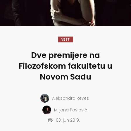
VEST
Dve premijere na
Filozofskom fakultetu u
Novom Sadu
Aleksandra Reves
Miljana Pavlović
03. jun 2019.