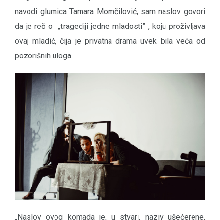
navodi glumica Tamara Momčilović, sam naslov govori
da je reč o „tragediji jedne mladosti” , koju proživljava
ovaj mladić, čija je privatna drama uvek bila veća od
pozorišnih uloga.
„Naslov ovog komada je, u stvari, naziv ušećerene,