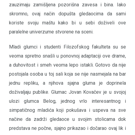
zauzimaju zamišljena pozorišna zavesa i bina. Iako
skromno, ovaj način dopušta gledaocima da sami
koriste svoju maštu kako bi u sebi doživeli ove
paralelne univerzume stvorene na sceni.
Mladi glumci i studenti Filozofskog fakulteta su se
veoma spretno snašli u ponovnoj adaptaciji ove drame,
a duhovitost i smeh veoma lepo istakli. Gotovo da nije
postojala osoba u toj sali koja se nije nasmejala na bar
jednu repliku, a njihova sjajna gluma je doprinela
doživaljaju publike. Glumac Jovan Kovačev je u svojoj
ulozi glumca Belog, jednog vrlo interesantnog i
simpatičnog mladića koji pokušava i uspeva na sve
načine da zadrži gledaoce u svojim stolicama dok
predstava ne počne, sjajno prikazao i dočarao ovaj lik i