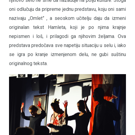
njihovo selo ne sme da nazaduje na polju kulture. Stoga
oni odlučuju da pripreme jednu predstavu, koju oni sami
nazivaju „Omlet” , a seoskom učitelju daju da izmeni
originalan tekst Hamleta, koji je po njima krajnje
nepismen i loš, i prilagodi ga njihovim željama. Ova
predstava predočava sve napetiju situaciju u selu i, iako
se igra po kranje izmenjenom delu, ne gubi suštinu
originalnog teksta.