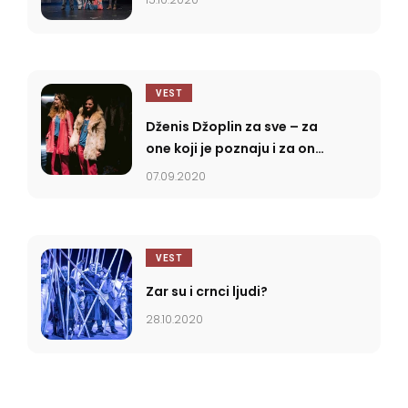
VEST
Dženis Džoplin za sve – za
one koji je poznaju i za one
koji ne
07.09.2020
VEST
Zar su i crnci ljudi?
28.10.2020