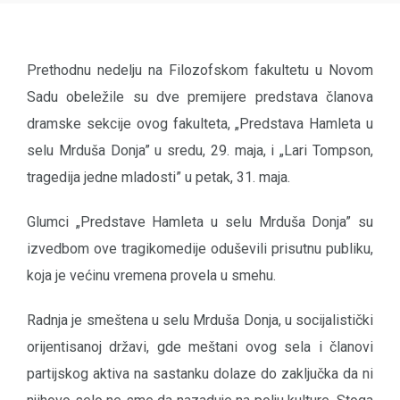
Prethodnu nedelju na Filozofskom fakultetu u Novom
Sadu obeležile su dve premijere predstava članova
dramske sekcije ovog fakulteta, „Predstava Hamleta u
selu Mrduša Donja” u sredu, 29. maja, i „Lari Tompson,
tragedija jedne mladosti” u petak, 31. maja.
Glumci „Predstave Hamleta u selu Mrduša Donja” su
izvedbom ove tragikomedije oduševili prisutnu publiku,
koja je većinu vremena provela u smehu.
Radnja je smeštena u selu Mrduša Donja, u socijalistički
orijentisanoj državi, gde meštani ovog sela i članovi
partijskog aktiva na sastanku dolaze do zaključka da ni