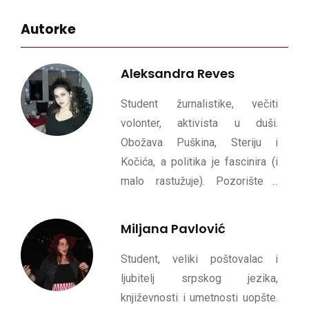
Autorke
Aleksandra Reves
Student žurnalistike, večiti
volonter, aktivista u duši.
Obožava Puškina, Steriju i
Kočića, a politika je fascinira (i
malo rastužuje). Pozorište i
dramu voli otkad zna za sebe. A
ovako, voli tamna piva,
Miljana Pavlović
putovanja, nove ljude i kokice
Student, veliki poštovalac i
ljubitelj srpskog jezika,
književnosti i umetnosti uopšte.