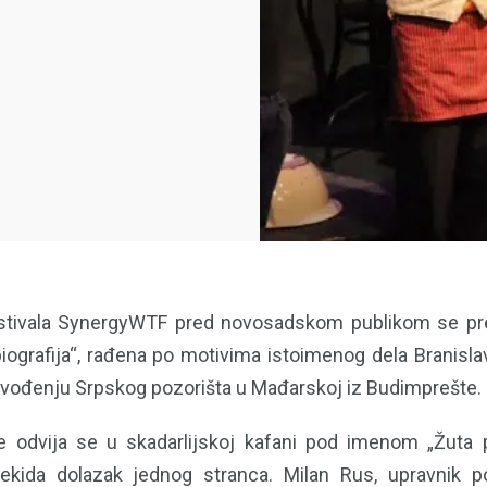
stivala SynergyWTF pred novosadskom publikom se pre
ografija“, rađena po motivima istoimenog dela Branislava
izvođenju Srpskog pozorišta u Mađarskoj iz Budimprešte.
e odvija se u skadarlijskoj kafani pod imenom „Žuta p
ekida dolazak jednog stranca. Milan Rus, upravnik poz