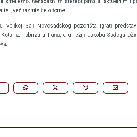
 smejemo, nekadašnjim stereotipima ili aktuelnim tipo
ajte“, već razmislite o tome.
 Velikoj Sali Novosadskog pozorišta igrati predsta
Kotal iz Tabriza u Iranu, a u režiji Jakoba Sadoga Dža
va.