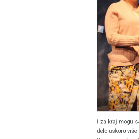
I za kraj mogu s
delo uskoro više 