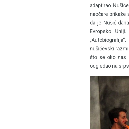
adaptirao Nušiće
naočare prikaže s
da je Nušić dana
Evropskoj Uniji
„Autobiografija
nušićevski razmi
što se oko nas 
odgledao na srps