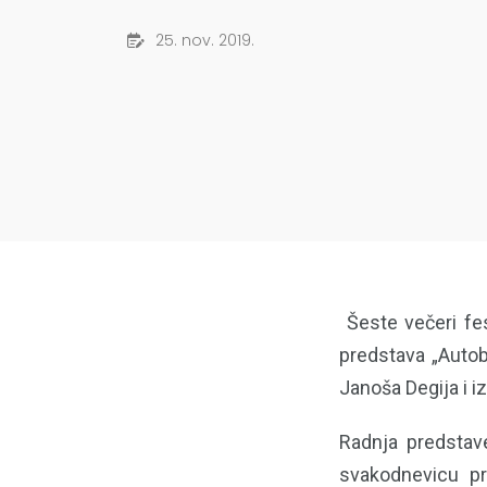
25. nov. 2019.
Šeste večeri fe
predstava „Autobi
Janoša Degija i 
Radnja predstav
svakodnevicu pr