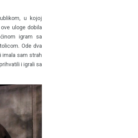
ublikom, u kojoj
 ove uloge dobila
 većinom igram sa
stolicom. Ode dva
i imala sam strah
hvatili i igrali sa