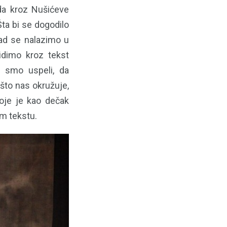
 da kroz Nušićeve
Šta bi se dogodilo
kad se nalazimo u
idimo kroz tekst
o smo uspeli, da
što nas okružuje,
oje je kao dečak
m tekstu.