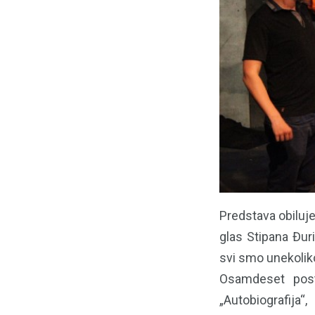
Predstava obiluj
glas Stipana Đur
svi smo unekoliko
Osamdeset post
„Autobiografija