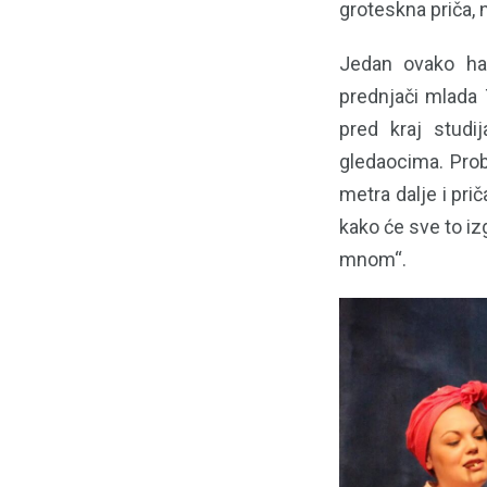
groteskna priča, 
Jedan ovako hao
prednjači mlada 
pred kraj studij
gledaocima. Prob
metra dalje i pri
kako će sve to izg
mnom“.