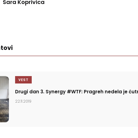
Sara Koprivica
tovi
VEST
Drugi dan 3. Synergy #WTF: Pragreh nedela je ćut
22.11.2019