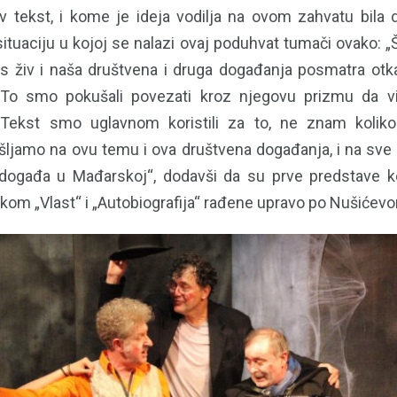
v tekst, i kome je ideja vodilja na ovom zahvatu bila
ituaciju u kojoj se nalazi ovaj poduhvat tumači ovako: „
s živ i naša društvena i druga događanja posmatra ot
. To smo pokušali povezati kroz njegovu prizmu da v
“. Tekst smo uglavnom koristili za to, ne znam kolik
šljamo na ovu temu i ova društvena događanja, i na sve 
događa u Mađarskoj“, dodavši da su prve predstave k
kom „Vlast“ i „Autobiografija“ rađene upravo po Nušićevo