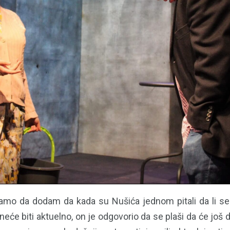
amo da dodam da kada su Nušića jednom pitali da li se
neće biti aktuelno, on je odgovorio da se plaši da će još d