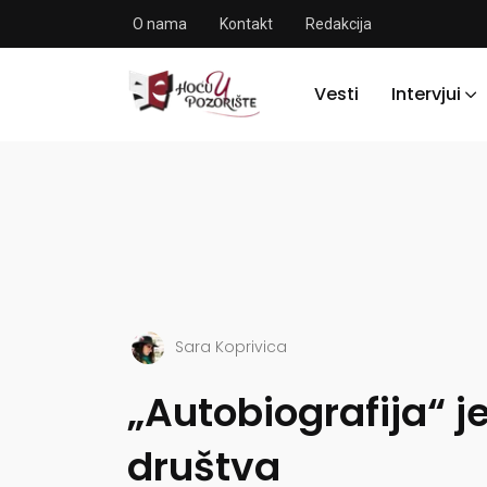
O nama
Kontakt
Redakcija
Vesti
Intervjui
Sara Koprivica
„Autobiografija“ 
društva