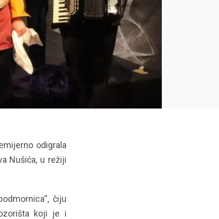
mijerno odigrala
 Nušića, u režiji
odmornica“, čiju
orišta koji je i