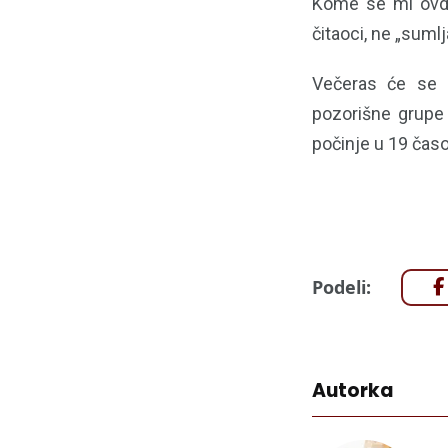
Kome se mi ovde
čitaoci, ne „sumlj
Večeras će se u
pozorišne grupe 
počinje u 19 časo
Podeli:
Autorka