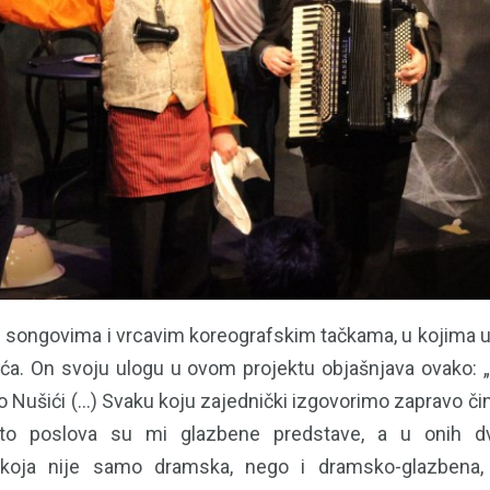
e songovima i vrcavim koreografskim tačkama, u kojima u
ića. On svoju ulogu u ovom projektu objašnjava ovako: „
 Nušići (...) Svaku koju zajednički izgovorimo zapravo čini 
o poslova su mi glazbene predstave, a u onih d
“, koja nije samo dramska, nego i dramsko-glazbena, 