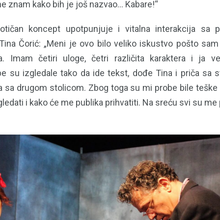
ne znam kako bih je još nazvao... Kabare!“
tičan koncept upotpunjuje i vitalna interakcija sa p
Tina Čorić: „Meni je ovo bilo veliko iskustvo pošto sam
a. Imam četiri uloge, četri različita karaktera i ja
e su izgledale tako da ide tekst, dođe Tina i priča sa 
ča sa drugom stolicom. Zbog toga su mi probe bile teške 
ledati i kako će me publika prihvatiti. Na sreću svi su me pri