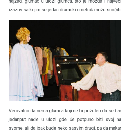
najzad, glumac u ulozi glumca, što je možda i najveći
izazov sa kojim se jedan dramski umetnik može suočiti.
Verovatno da nema glumca koji ne bi poželeo da se bar
jedanput nađe u ulozi gde će potpuno biti svoj na
svome, ali da ipak bude neko sasvim drugi, pa da makar