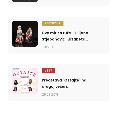
RECENZIJA
Dva mirisa ruže - Ljiljana
Stjepanović i Elizabeta
Đorevska
10.11.2018
VEST
Predstava "Ostajte" na
drugoj večeri
knjaževačkog festivala
29.08.2018
PRKOS - Idite i vidite, pa
odlučite...