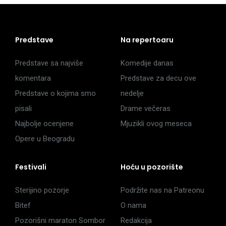
Predstave
Na repertoaru
Predstave sa najviše
Komedije danas
komentara
Predstave za decu ove
Predstave o kojima smo
nedelje
pisali
Drame večeras
Najbolje ocenjene
Mjuzikli ovog meseca
Opere u Beogradu
Festivali
Hoću u pozorište
Sterijino pozorje
Podržite nas na Patreonu
Bitef
O nama
Pozorišni maraton Sombor
Redakcija