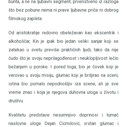
bunta, a ne na ljubavni segment, prvenstveno iz razloga
što bez pobune nema ni prave ljubavne priče ni dobrog
filmskog zapleta.
Od aristokratije redovno obeležavan kao ekscentrik i
alkoholičar, Kin je ipak bio jedan veliki sanjar koji se
zatekao u svetu previše praktičnih ljudi, tako da nije
čudo što je svoju neprilagođenost i neuklopljivost lečio
bežanjem u poroke. I pored toga, bio je čovek koji je
verovao u svoju misiju, glumac koji je briljirao na sceni,
istina bio pomalo nepodnošljiv iza scene, ali je sve
vreme znao i koja je njegova duhovna uloga u životu i
društvu.
Kvalitetu predstave nesumnjivo doprinosi i tumač
naslovne uloge Dejan Cicmilović, vrstan glumac i