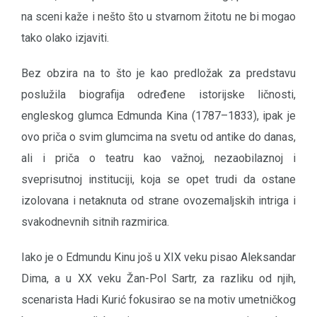
na sceni kaže i nešto što u stvarnom žitotu ne bi mogao
tako olako izjaviti.
Bez obzira na to što je kao predložak za predstavu
poslužila biografija određene istorijske ličnosti,
engleskog glumca Edmunda Kina (1787–1833), ipak je
ovo priča o svim glumcima na svetu od antike do danas,
ali i priča o teatru kao važnoj, nezaobilaznoj i
sveprisutnoj instituciji, koja se opet trudi da ostane
izolovana i netaknuta od strane ovozemaljskih intriga i
svakodnevnih sitnih razmirica.
Iako je o Edmundu Kinu još u XIX veku pisao Aleksandar
Dima, a u XX veku Žan-Pol Sartr, za razliku od njih,
scenarista Hadi Kurić fokusirao se na motiv umetničkog