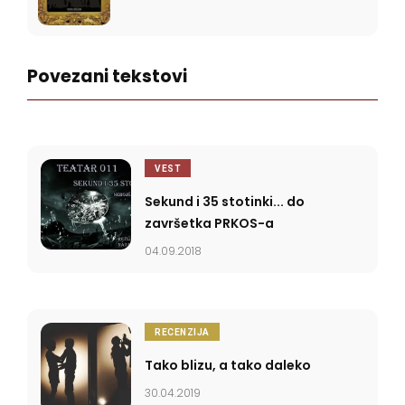
Povezani tekstovi
VEST
Sekund i 35 stotinki... do
završetka PRKOS-a
04.09.2018
RECENZIJA
Tako blizu, a tako daleko
30.04.2019