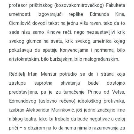
profesor prištinskog (kosovskomitrovačkog) Fakulteta
umetnosti. Izgovarajući replike Edmunda Kina,
Cicmilović dovodi tekst na jednu višu ravan, tako da to
sada nisu samo Kinove reči, nego nezaustavljivi krik
svakog glumca na svetu, krik svakog umetnika kojeg
pokušavaju da sputaju konvencijama i normama, bilo
aristokratskim, bilo buržujskim, bilo malograđanskim.
Reditelj Irfan Mensur potrudio se da i strana koja
zastupa suprotna shvatanja bude dostojno
predstavljena, pa je za tumačenje Princa od Velsa,
Edmundovog (uslovno rečeno) ideološkog protivnika,
izabran Aleksandar Marinković, još jedno značajno ime
niškog teatra. Iako bi trebalo da bude negativac u celoj
priči – s obzirom na to da nema nimalo razumevanja za