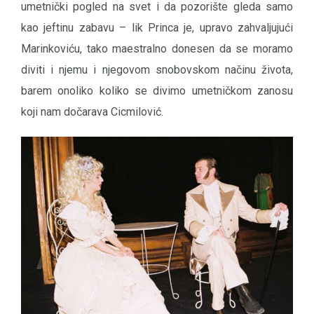
umetnički pogled na svet i da pozorište gleda samo
kao jeftinu zabavu – lik Princa je, upravo zahvaljujući
Marinkoviću, tako maestralno donesen da se moramo
diviti i njemu i njegovom snobovskom načinu života,
barem onoliko koliko se divimo umetničkom zanosu
koji nam dočarava Cicmilović.