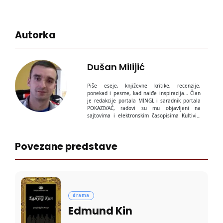
Autorka
Dušan Milijić
Piše eseje, književne kritike, recenzije,
ponekad i pesme, kad naiđe inspiracija… Član
je redakcije portala MINGL i saradnik portala
POKAZIVAČ, radovi su mu objavljeni na
sajtovima i elektronskim časopisima Kultiviši
se, Pulse, Kult, Blacksheep, Čupava Keleraba,
Književne vertikale, Suština poetike...
Povezane predstave
drama
Edmund Kin