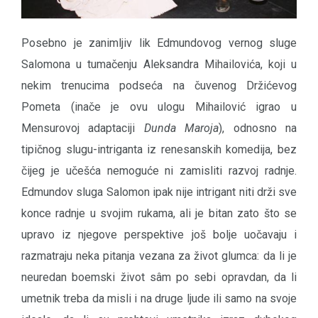
Posebno je zanimljiv lik Edmundovog vernog sluge
Salomona u tumačenju Aleksandra Mihailovića, koji u
nekim trenucima podseća na čuvenog Držićevog
Pometa (inače je ovu ulogu Mihailović igrao u
Mensurovoj adaptaciji
Dunda Maroja
), odnosno na
tipičnog slugu-intriganta iz renesanskih komedija, bez
čijeg je učešća nemoguće ni zamisliti razvoj radnje.
Edmundov sluga Salomon ipak nije intrigant niti drži sve
konce radnje u svojim rukama, ali je bitan zato što se
upravo iz njegove perspektive još bolje uočavaju i
razmatraju neka pitanja vezana za život glumca: da li je
neuredan boemski život sâm po sebi opravdan, da li
umetnik treba da misli i na druge ljude ili samo na svoje