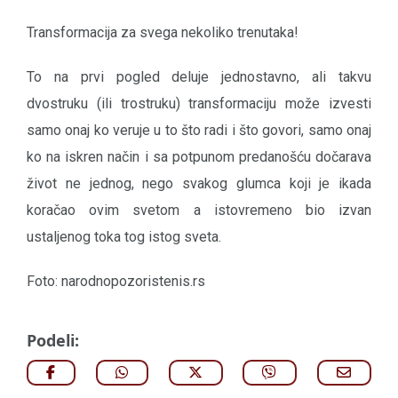
Transformacija za svega nekoliko trenutaka!
To na prvi pogled deluje jednostavno, ali takvu
dvostruku (ili trostruku) transformaciju može izvesti
samo onaj ko veruje u to što radi i što govori, samo onaj
ko na iskren način i sa potpunom predanošću dočarava
život ne jednog, nego svakog glumca koji je ikada
koračao ovim svetom a istovremeno bio izvan
ustaljenog toka tog istog sveta.
Foto: narodnopozoristenis.rs
Podeli: