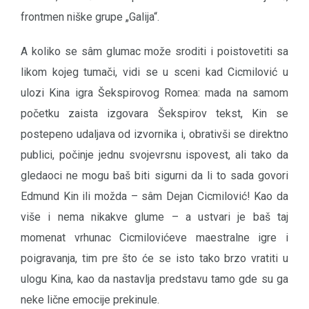
frontmen niške grupe „Galija“.
A koliko se sâm glumac može sroditi i poistovetiti sa
likom kojeg tumači, vidi se u sceni kad Cicmilović u
ulozi Kina igra Šekspirovog Romea: mada na samom
početku zaista izgovara Šekspirov tekst, Kin se
postepeno udaljava od izvornika i, obrativši se direktno
publici, počinje jednu svojevrsnu ispovest, ali tako da
gledaoci ne mogu baš biti sigurni da li to sada govori
Edmund Kin ili možda – sâm Dejan Cicmilović! Kao da
više i nema nikakve glume – a ustvari je baš taj
momenat vrhunac Cicmilovićeve maestralne igre i
poigravanja, tim pre što će se isto tako brzo vratiti u
ulogu Kina, kao da nastavlja predstavu tamo gde su ga
neke lične emocije prekinule.