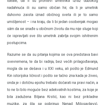
ideale, da li su prohtevi umetnika izraz dubokog
nadahnuća ili su samo običan hir, da li je umetnik
duhovno zaista iznad običnog sveta ili je to samo
umišljenost – i na kraju, da li bi jedan osobenjak mogao
sâm da se snađe u običnom životu da mu nije sluge koji
će ispravljati sve što umetnik zabrlja svojim ishitrenim
postupcima.
Razume se da su pitanja kojima se ova predstava bavi
svevremena, te da bi radnja, bez većih prilagođavanja,
mogla da se dešava i u XXI veku, ali pošto je Edmund
Kin istorijska ličnost i pošto se tačno zna kada je živeo,
onda je i dotičnu epohu trebalo dočarati na pravi način, a
to ne bi bilo moguće bez adekvatnih kostima, za koje je
bila zadužena Biljana Krstić, kao ni bez prikladne
muzike, za šta se pobrinuo Nenad Milosavljević,