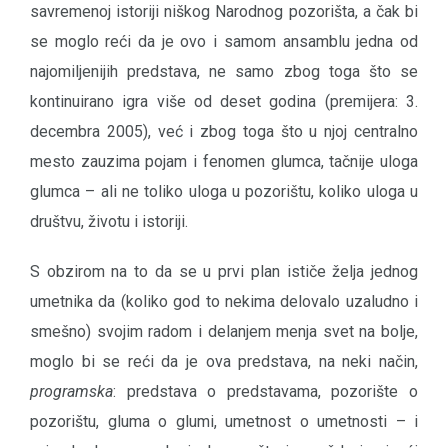
savremenoj istoriji niškog Narodnog pozorišta, a čak bi
se moglo reći da je ovo i samom ansamblu jedna od
najomiljenijih predstava, ne samo zbog toga što se
kontinuirano igra više od deset godina (premijera: 3.
decembra 2005), već i zbog toga što u njoj centralno
mesto zauzima pojam i fenomen glumca, tačnije uloga
glumca – ali ne toliko uloga u pozorištu, koliko uloga u
društvu, životu i istoriji.
S obzirom na to da se u prvi plan ističe želja jednog
umetnika da (koliko god to nekima delovalo uzaludno i
smešno) svojim radom i delanjem menja svet na bolje,
moglo bi se reći da je ova predstava, na neki način,
programska
: predstava o predstavama, pozorište o
pozorištu, gluma o glumi, umetnost o umetnosti – i