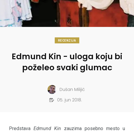
RECENZIJA
Edmund Kin - uloga koju bi
poželeo svaki glumac
Dušan Milijić
05. jun 2018.
Predstava
Edmund
K
in
zauzima posebno mesto u