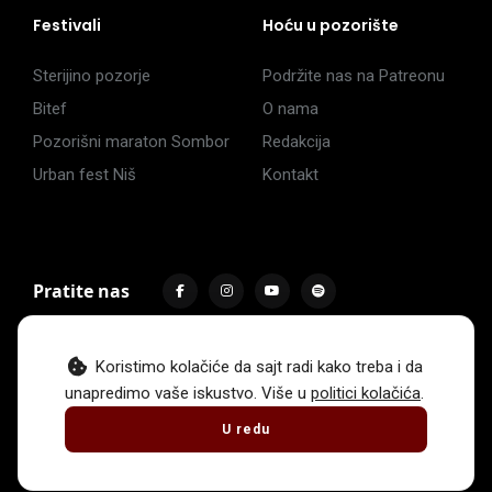
Festivali
Hoću u pozorište
Sterijino pozorje
Podržite nas na Patreonu
Bitef
O nama
Pozorišni maraton Sombor
Redakcija
Urban fest Niš
Kontakt
Pratite nas
Koristimo kolačiće da sajt radi kako treba i da
unapredimo vaše iskustvo. Više u
politici kolačića
.
Impressum
Politika privatnosti
Uslovi korišćenja
U redu
© 2017 -
2026
. Sva prava zadržava Hoću u pozorište.