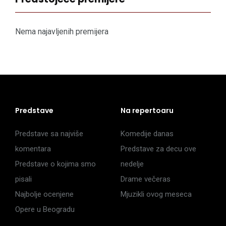
Nema najavljenih premijera
Predstave
Na repertoaru
Predstave sa najviše
Komedije danas
komentara
Predstave za decu ove
Predstave o kojima smo
nedelje
pisali
Drame večeras
Najbolje ocenjene
Mjuzikli ovog meseca
Opere u Beogradu