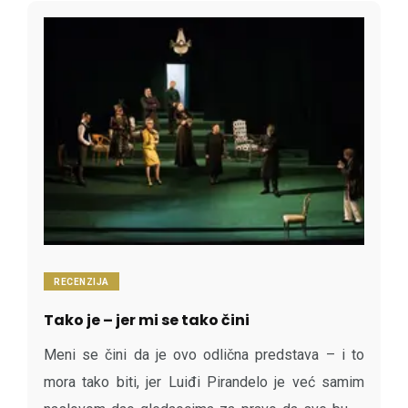
RECENZIJA
Tako je – jer mi se tako čini
Meni se čini da je ovo odlična predstava – i to
mora tako biti, jer Luiđi Pirandelo je već samim