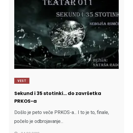
VEST
Sekund i 35 stotinki... do završetka
PRKOS-a
Došlo je peto veče PRKOS-a... I to je to, finale,
počelo je odbrojavanje...