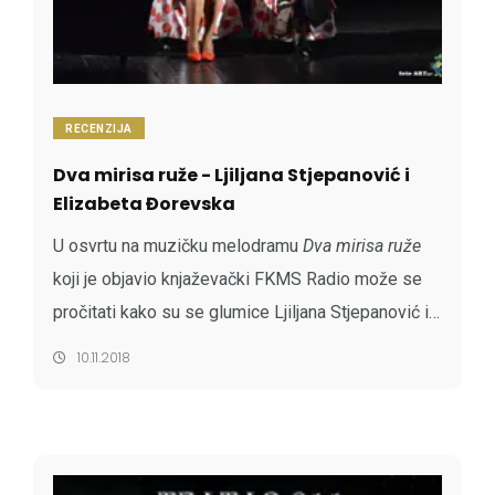
RECENZIJA
Dva mirisa ruže - Ljiljana Stjepanović i
Elizabeta Đorevska
U osvrtu na muzičku melodramu
Dva mirisa ruže
koji je objavio knjaževački FKMS Radio može se
pročitati kako su se glumice Ljiljana Stjepanović i
Elizabeta Đorevska, nakon odigrane predstave,
10.11.2018
nekoliko puta vraćale na scenu pošto su ...