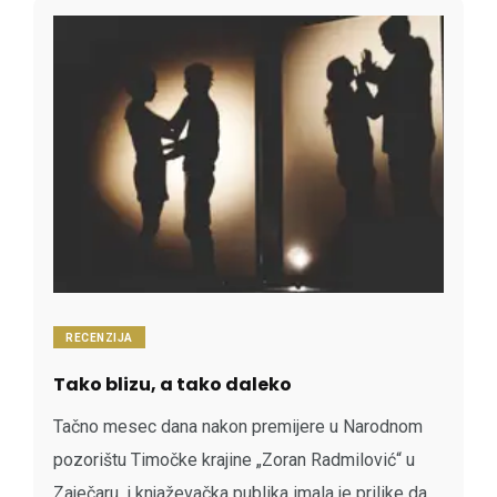
RECENZIJA
Tako blizu, a tako daleko
Tačno mesec dana nakon premijere u Narodnom
pozorištu Timočke krajine „Zoran Radmilović“ u
Zaječaru, i knjaževačka publika imala je prilike da