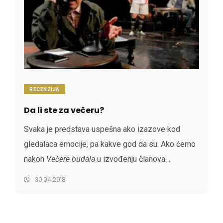
RECENZIJA
Da li ste za večeru?
Svaka je predstava uspešna ako izazove kod
gledalaca emocije, pa kakve god da su. Ako ćemo
nakon
Večere budala
u izvođenju članova
Zvezdara teatra postati paranoični i ubuduće
30.04.2018
dobro promisliti kad god nas neko pozove na
večeru &nda...