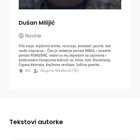
Dušan Milijić
Novinar
Piše eseje, književne kritike, recenzije, ponekad i pesme, kad
naiđe inspiracija… Član je redakcije portala MINGL i saradnik
portala POKAZIVAČ, radovi su mu objavljeni na sajtovima i
elektronskim časopisima Kultiviši se, Pulse, Kult, Blacksheep,
Čupava Keleraba, Književne vertikale, Suština poetike...
Niš
Ukupno tekstova (
15
)
Tekstovi autorke