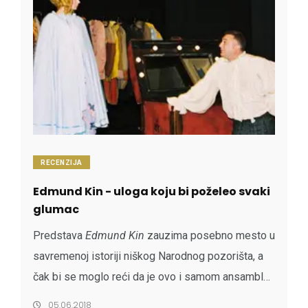
RECENZIJA
Edmund Kin - uloga koju bi poželeo svaki
glumac
Predstava
Edmund
K
in
zauzima posebno mesto u
savremenoj istoriji niškog Narodnog pozorišta, a
čak bi se moglo reći da je ovo i samom ansamblu
jedna od najomiljenijih predstava, ne samo zbog
05.06.2018