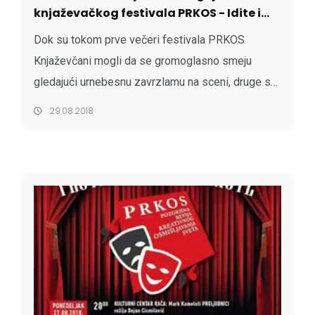
knjaževačkog festivala PRKOS - Idite i
vidite, pa odlučite...
Dok su tokom prve večeri festivala PRKOS
Knjaževčani mogli da se gromoglasno smeju
gledajući urnebesnu zavrzlamu na sceni, druge su
večeri mogli da se smeju samo kiselo i ironično,
29.08.2018
možda i puštajući poneku suzu.