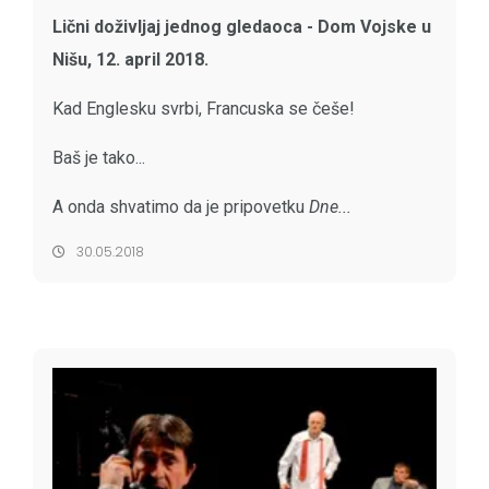
Lični doživljaj jednog gledaoca -
Dom Vojske u
Nišu, 12. april 2018.
Kad Englesku svrbi, Francuska se češe!
Baš je tako...
A onda shvatimo da je pripovetku
Dne...
30.05.2018