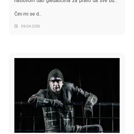
naslovom dao gledaocima za pravo da sve bude
onako kako im se čini!
Čini mi se d...
09.04.2018