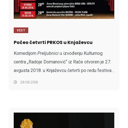
VEST
Počeo četvrti PRKOS u Knjaževcu
Komedijom
Preljubnici
u izvođenju Kulturnog
centra „Radoje Domanović“ iz Rače otvoren je 27.
avgusta 2018. u Knjaževcu četvrti po redu festival
Pozorišna revija kreativnog osmišljavanja
28.08.2018
sveta
, poznatiji kao –
PRKOS
.