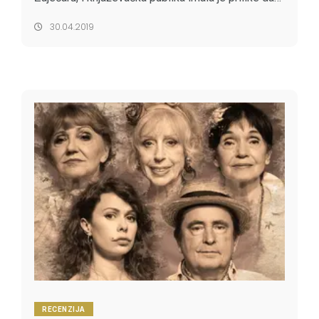
pogleda predstavu
Bliskost
u režiji Snežane
30.04.2019
Udicki, a prema originalnom teks...
RECENZIJA