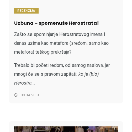
RECENZIJA
Uzbuna – spomenuše Herostrata!
Zašto se spominjanje Herostratovog imena i
danas uzima kao metafora (srećom, samo kao
metafora) teškog prekršaja?
Trebalo bi početi redom, od samog naslova, jer
mnogi će se s pravom zapitati:
ko je (bio)
Herostra...
03.04.2018