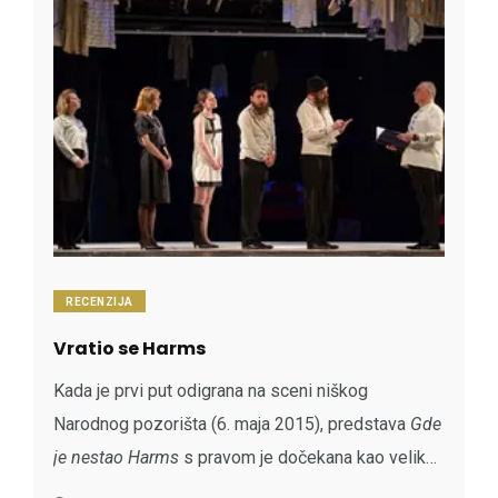
RECENZIJA
Vratio se Harms
Kada je prvi put odigrana na sceni niškog
Narodnog pozorišta (6. maja 2015), predstava
Gde
je nestao Harms
s pravom je dočekana kao veliko
osveženje niškog teatra. Najzad se pojavilo nešto