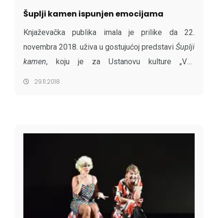
Šuplji kamen ispunjen emocijama
Knjaževačka publika imala je prilike da 22.
novembra 2018. uživa u gostujućoj predstavi
Šuplji
kamen
, koju je za Ustanovu kulture „Vuk
Stefanović Karadžić“ režirala Tatjana Mandić-
29.11.2018
Rigonat na o...