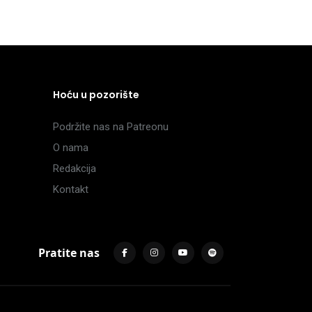
Hoću u pozorište
Podržite nas na Patreonu
O nama
Redakcija
Kontakt
Pratite nas