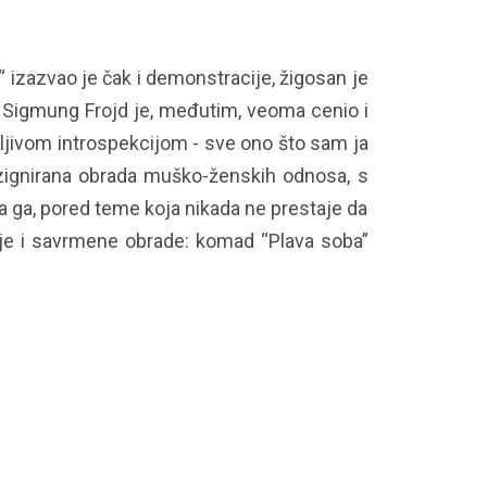
 izazvao je čak i demonstracije, žigosan je
. Sigmung Frojd je, međutim, veoma cenio i
ažljivom introspekcijom - sve ono što sam ja
ezignirana obrada muško-ženskih odnosa, s
 ga, pored teme koja nikada ne prestaje da
cije i savrmene obrade: komad “Plava soba”