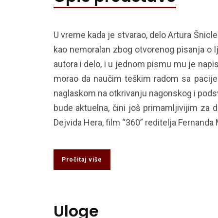
U vreme kada je stvarao, delo Artura Šnicl
kao nemoralan zbog otvorenog pisanja o lj
autora i delo, i u jednom pismu mu je napis
morao da naučim teškim radom sa pacijent
naglaskom na otkrivanju nagonskog i podsv
bude aktuelna, čini još primamljivijim za
Dejvida Hera, film “360” reditelja Fernanda 
Pročitaj više
Uloge