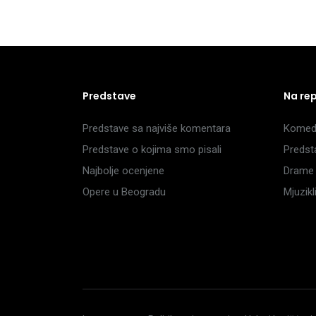
Predstave
Na re
Predstave sa najviše komentara
Komedi
Predstave o kojima smo pisali
Predst
Najbolje ocenjene
Drame 
Opere u Beogradu
Mjuzik