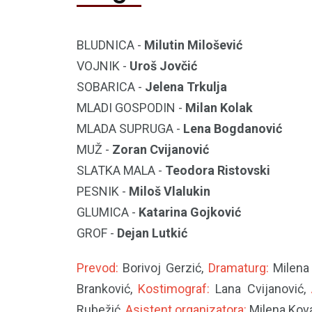
BLUDNICA -
Milutin Milošević
VOJNIK -
Uroš Jovčić
SOBARICA -
Jelena Trkulja
MLADI GOSPODIN -
Milan Kolak
MLADA SUPRUGA -
Lena Bogdanović
MUŽ -
Zoran Cvijanović
SLATKA MALA -
Teodora Ristovski
PESNIK -
Miloš Vlalukin
GLUMICA -
Katarina Gojković
GROF -
Dejan Lutkić
Prevod:
Borivoj Gerzić,
Dramaturg:
Milena
Branković,
Kostimograf:
Lana Cvijanović,
Rubežić,
Asistent organizatora:
Milena Kov