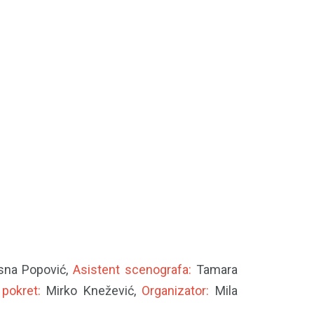
na Popović,
Asistent scenografa:
Tamara
pokret:
Mirko Knežević,
Organizator:
Mila