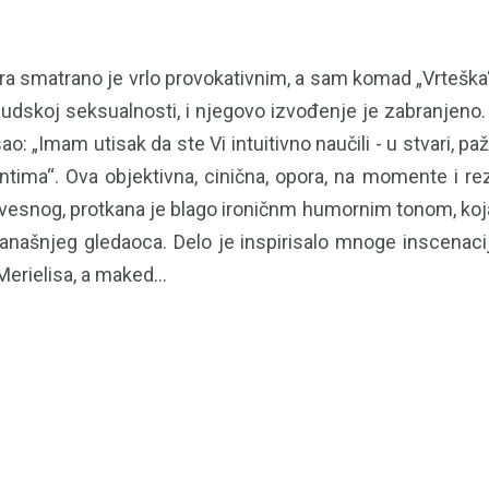
era smatrano je vrlo provokativnim, a sam komad „Vrteška“
udskoj seksualnosti, i njegovo izvođenje je zabranjeno
ao: „Imam utisak da ste Vi intuitivno naučili - u stvari, p
ima“. Ova objektivna, cinična, opora, na momente i r
esnog, protkana je blago ironičnm humornim tonom, koja
 današnjeg gledaoca. Delo je inspirisalo mnoge inscena
Merielisa, a maked...