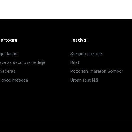
pertoaru
Festivali
je danas
Sterijino pozorje
ave za decu ove nedelje
Bitef
večeras
Pozorišni maraton Sombor
li ovog meseca
Urban fest Niš