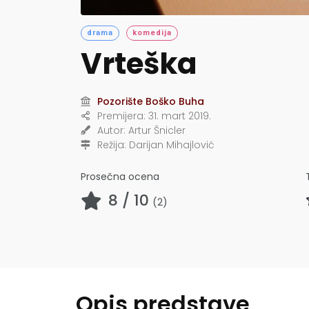
drama
komedija
Vrteška
Pozorište Boško Buha
Premijera:
31. mart 2019.
Autor:
Artur Šnicler
Režija:
Darijan Mihajlović
Prosečna ocena
8
/ 10
(
2
)
Opis predstave