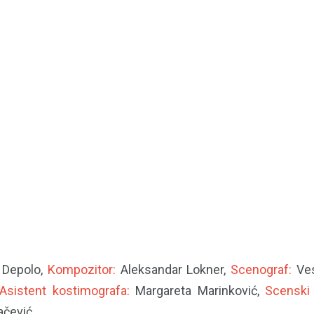
 Depolo,
Kompozitor:
Aleksandar Lokner,
Scenograf:
Ves
Asistent kostimografa:
Margareta Marinković,
Scenski 
ačević