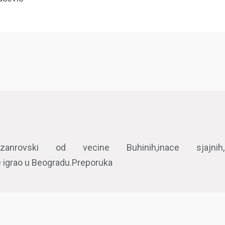
je zanrovski od vecine Buhinih,inace sjajnih,ko
 igrao u Beogradu.Preporuka