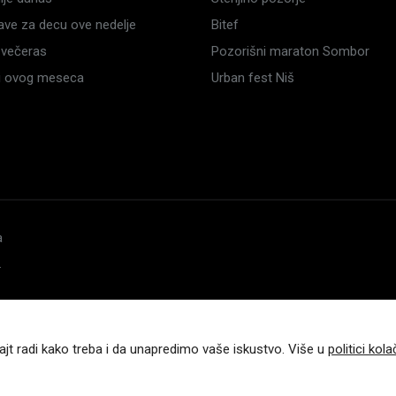
ave za decu ove nedelje
Bitef
večeras
Pozorišni maraton Sombor
li ovog meseca
Urban fest Niš
a
.
ajt radi kako treba i da unapredimo vaše iskustvo. Više u
politici kola