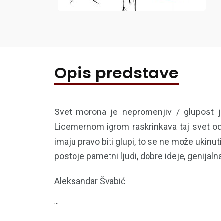
Opis predstave
Svet morona je nepromenjiv / glupost j
Licemernom igrom raskrinkava taj svet odr
imaju pravo biti glupi, to se ne može ukinu
postoje pametni ljudi, dobre ideje, genijalna
Aleksandar Švabić
...