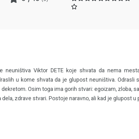
e neuništiva Viktor DETE koje shvata da nema mesta z
aslih u kome shvata da je glupost neuništiva. Odrasli s
ti dekretom. Osim toga ima gorih stvari: egoizam, zloba,
 dela, zdrave stvari. Postoje naravno, ali kad je glupost u 