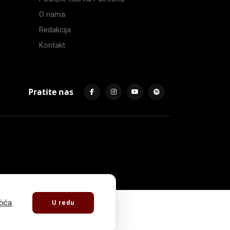
O nama
Redakcija
Kontakt
Pratite nas
čića
.
U redu