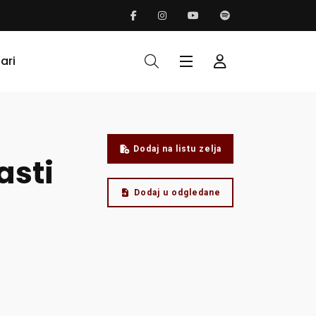
ari
Dodaj na listu zelja
asti
Dodaj u odgledane