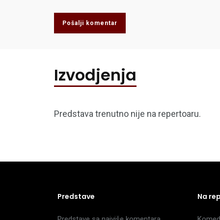
Pošalji komentar
Izvodjenja
Predstava trenutno nije na repertoaru.
Predstave
Na re
Predstave sa najviše komentara
Komedi