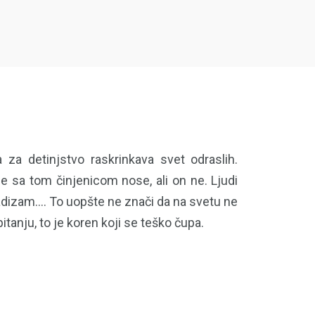
a detinjstvo raskrinkava svet odraslih.
e sa tom činjenicom nose, ali on ne. Ljudi
 sadizam…. To uopšte ne znači da na svetu ne
pitanju, to je koren koji se teško čupa.