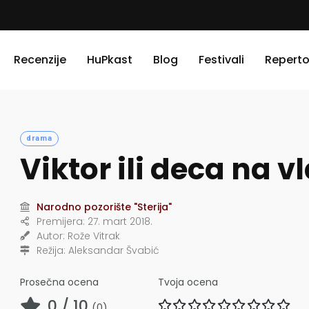
Recenzije
HuPkast
Blog
Festivali
Reperto
drama
Viktor ili deca na vl
Narodno pozorište "Sterija"
Premijera:
27. mart 2018.
Autor:
Rože Vitrak
Režija:
Aleksandar Švabić
Prosečna ocena
Tvoja ocena
0
/ 10
(
0
)