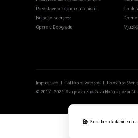
Predstave o kojima smo pisali
Predst
Najbolje ocenjene
Drame 
Opere u Beogradu
Mjuzik
Impressum
Politika privatnosti
Uslovi korišćenj
© 2017 -
2026
. Sva prava zadržava Hoću u pozorište
Koristimo kolačiće da s