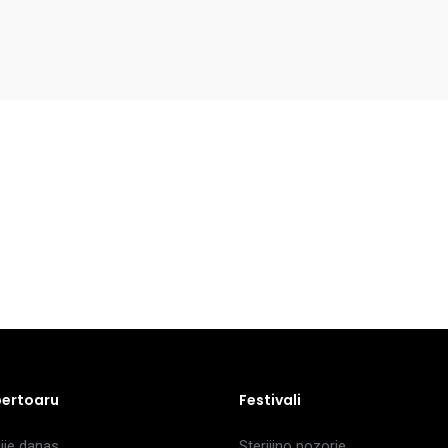
pertoaru
Festivali
je danas
Sterijino pozorje