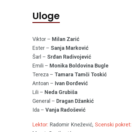
Uloge
Viktor –
Milan Zarić
Ester –
Sanja Marković
Šarl –
Srđan Radivojević
Emili –
Monika Boldovina Bugle
Tereza –
Tamara Tamči Toskić
Antoan –
Ivan Đorđević
Lili –
Neda Grubiša
General –
Dragan Džankić
Ida –
Vanja Radošević
Lektor:
Radomir Knežević,
Scenski pokret