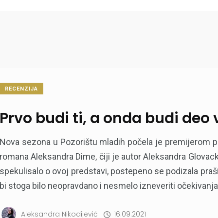
RECENZIJA
Prvo budi ti, a onda budi deo
Nova sezona u Pozorištu mladih počela je premijerom p
romana Aleksandra Dime, čiji je autor Aleksandra Glovacki,
spekulisalo o ovoj predstavi, postepeno se podizala prašin
bi stoga bilo neopravdano i nesmelo izneveriti očekivanja p
Aleksandra Nikodijević
16.09.2021