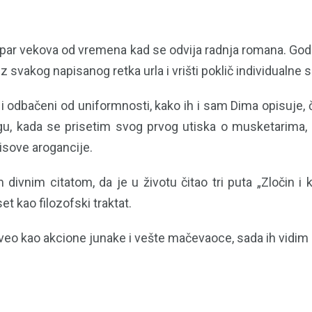
o par vekova od vremena kad se odvija radnja romana. God
z svakog napisanog retka urla i vrišti poklič individualne 
i i odbačeni od uniformnosti, kako ih i sam Dima opisuje,
ogu, kada se prisetim svog prvog utiska o musketarima,
sove arogancije.
 divnim citatom, da je u životu čitao tri puta „Zločin 
t kao filozofski traktat.
veo kao akcione junake i vešte mačevaoce, sada ih vidim k