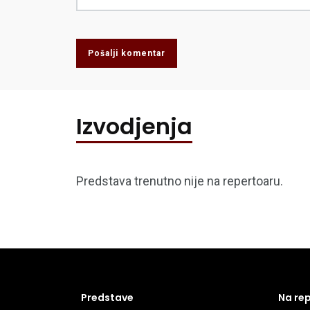
Pošalji komentar
Izvodjenja
Predstava trenutno nije na repertoaru.
Predstave
Na re