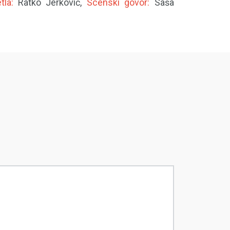
tla:
Ratko Jerković,
Scenski govor:
Saša