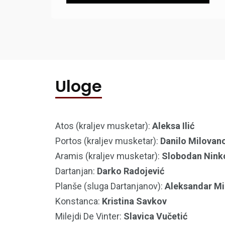
Uloge
Atos (kraljev musketar):
Aleksa Ilić
Portos (kraljev musketar):
Danilo Milovan
Aramis (kraljev musketar):
Slobodan Nink
Dartanjan:
Darko Radojević
Planše (sluga Dartanjanov):
Aleksandar Mi
Konstanca:
Kristina Savkov
Milejdi De Vinter:
Slavica Vučetić