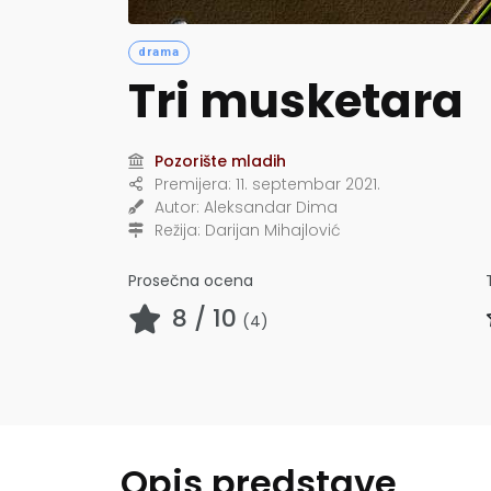
drama
Tri musketara
Pozorište mladih
Premijera:
11. septembar 2021.
Autor:
Aleksandar Dima
Režija:
Darijan Mihajlović
Prosečna ocena
8
/ 10
(
4
)
Opis predstave