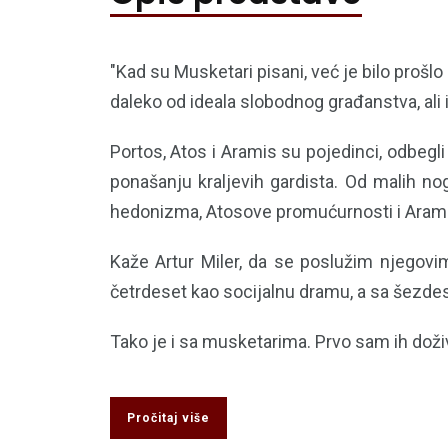
"Kad su Musketari pisani, već je bilo prošl
daleko od ideala slobodnog građanstva, ali i
Portos, Atos i Aramis su pojedinci, odbegl
ponašanju kraljevih gardista. Od malih n
hedonizma, Atosove promućurnosti i Arami
Kaže Artur Miler, da se poslužim njegovim
četrdeset kao socijalnu dramu, a sa šezdese
Tako je i sa musketarima. Prvo sam ih doži
Pročitaj više