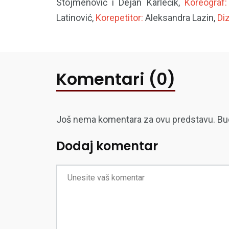
Stojmenović i Dejan Karlečik,
Koreograf:
Latinović,
Korepetitor:
Aleksandra Lazin,
Diz
Komentari (0)
Još nema komentara za ovu predstavu. Budite
Dodaj komentar