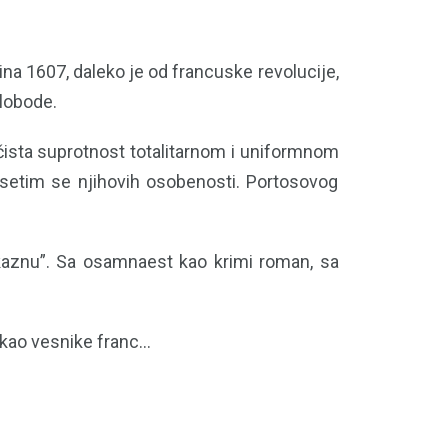
ina 1607, daleko je od francuske revolucije,
slobode.
 čista suprotnost totalitarnom i uniformnom
 setim se njihovih osobenosti. Portosovog
i kaznu”. Sa osamnaest kao krimi roman, sa
ao vesnike franc...