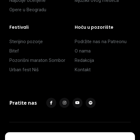
Najbolje ocenjene
Mjuzikli ovog meseca
Opere u Beogradu
Festivali
Hoću u pozorište
Sterijino pozorje
Podržite nas na Patreonu
Bitef
O nama
Pozorišni maraton Sombor
Redakcija
Urban fest Niš
Kontakt
Pratite nas
Impressum
Politika privatnosti
Uslovi korišćenja