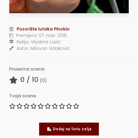
Pozorište lutaka Pinokio
Premijera:
07. mar. 2018.
Režija:
Vladimir Lazić
Autor:
Milovan Vidaković
Prosečna ocena
0
/ 10
(
0
)
Tvoja ocena
Dodaj na listu zelja