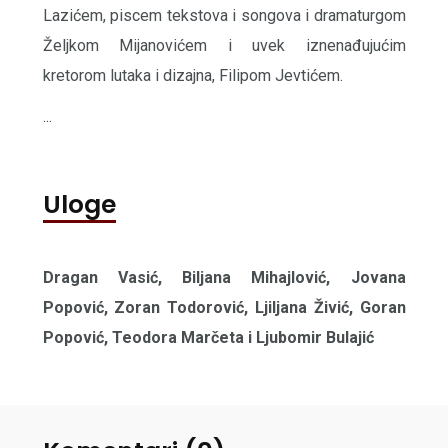
Lazićem, piscem tekstova i songova i dramaturgom
Željkom Mijanovićem i uvek iznenađujućim
kretorom lutaka i dizajna, Filipom Jevtićem.
...
Uloge
Dragan Vasić, Biljana Mihajlović, Jovana
Popović, Zoran Todorović, Ljiljana Živić, Goran
Popović, Teodora Marčeta i Ljubomir Bulajić