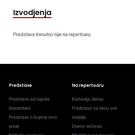
Izvodjenja
Predstava trenutno nije na repertoaru.
Predstave
Na repertoaru
Predstave sa najviše
Komedije danas
komentara
Predstave za decu ove
Predstave o kojima smo
nedelje
pisali
Drame večeras