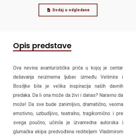
Dodaj u odgledane
Opis predstave
Ova nevina avanturistička priča u kojoj je centar
dešavanja neizmerna ljubav između Velimira i
Bosiljke bila je velika inspiracija naših davnih
predaka. Da li ona može da živi i danas? Naravno da
može! Da sve bude zanimljivo, dramatično, veoma
emotivno, uzbudljivo, teatralno, tragikomično i pre
svega poučno, učinila je izvanredna autorska i
glumačka ekipa predvođena rediteljem Vladimirom