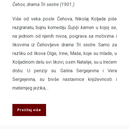
Čehov, drama Tri sestre (1901.)
Više od veka posle Čehova, Nikolaj Koljada piše
razgranatu, bujnu komediju
Šuplji kamen
u kojoj se,
na jednom od njenih nivoa, poigrava sa motivima i
likovima iz Čehovljeve drame
Tri sestre
. Samo za
razliku od likova Olge, Irine, Maše, koje su mlade, u
Koljadinom delu svi likovi, osim Natalije, su u
trećem
dobu
. U penziji su. Galina Sergejevna i Vera
Sergejevna, su bivše nastavnice književnosti i
maternjeg jezika,...
Pročitaj više