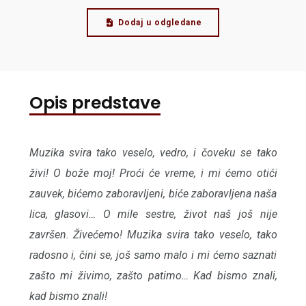
Dodaj u odgledane
Opis predstave
Muzika svira tako veselo, vedro, i čoveku se tako
živi! O bože moj! Proći će vreme, i mi ćemo otići
zauvek, bićemo zaboravljeni, biće zaboravljena naša
lica, glasovi… O mile sestre, život naš još nije
završen. Živećemo! Muzika svira tako veselo, tako
radosno i, čini se, još samo malo i mi ćemo saznati
zašto mi živimo, zašto patimo… Kad bismo znali,
kad bismo znali!