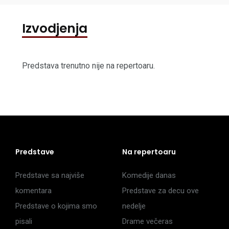
Izvodjenja
Predstava trenutno nije na repertoaru.
Predstave
Na repertoaru
Predstave sa najviše
Komedije danas
komentara
Predstave za decu ove
Predstave o kojima smo
nedelje
pisali
Drame večeras