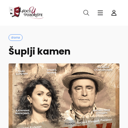
drama
Šuplji kamen