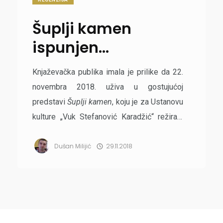
Šuplji kamen
ispunjen
emocijama
Knjaževačka publika imala je prilike da 22.
novembra 2018. uživa u gostujućoj
predstavi
Šuplji kamen
, koju je za Ustanovu
kulture „Vuk Stefanović Karadžić“ režirala
Tatjana Mandić-Rigonat na osnovu teksta
Dušan Milijić
29.11.2018
ruskog pisca Nikolaja Koljade, a u kojoj igra
maestralna glumačka ekipa, čija su imena
već bila dovoljna da se za salu
knjaževačkog Doma ...