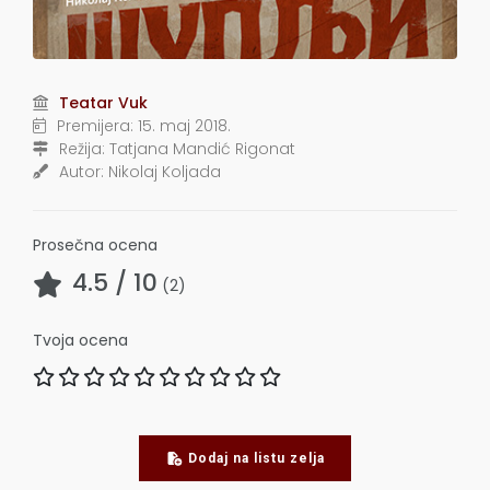
Teatar Vuk
Premijera:
15. maj 2018.
Režija:
Tatjana Mandić Rigonat
Autor:
Nikolaj Koljada
Prosečna ocena
4.5
/ 10
(
2
)
Tvoja ocena
Dodaj na listu zelja