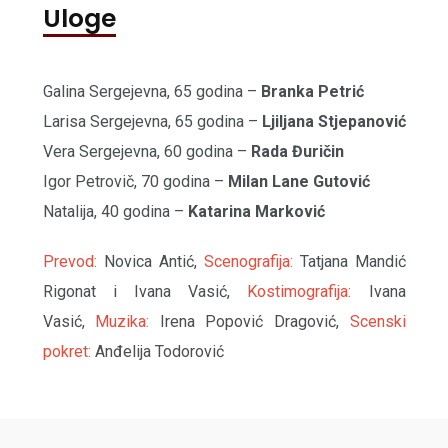
Uloge
Galina Sergejevna, 65 godina –
Branka Petrić
Larisa Sergejevna, 65 godina –
Ljiljana Stjepanović
Vera Sergejevna, 60 godina –
Rada Đuričin
Igor Petrovič, 70 godina –
Milan Lane Gutović
Natalija, 40 godina –
Katarina Marković
Prevod:
Novica Antić,
Scenografija:
Tatjana Mandić
Rigonat i Ivana Vasić,
Kostimografija:
Ivana
Vasić,
Muzika:
Irena Popović Dragović,
Scenski
pokret:
Anđelija Todorović