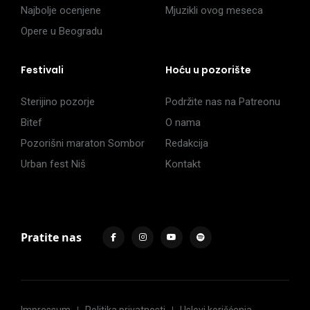
Najbolje ocenjene
Mjuzikli ovog meseca
Opere u Beogradu
Festivali
Hoću u pozorište
Sterijino pozorje
Podržite nas na Patreonu
Bitef
O nama
Pozorišni maraton Sombor
Redakcija
Urban fest Niš
Kontakt
Pratite nas