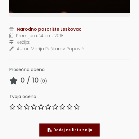
Narodno pozorište Leskovac
Premijera:
14. okt. 2018.
Režija:
Autor:
Marija Puškarov Popović
Prosečna ocena
0
/ 10
(
0
)
Tvoja ocena
Dodaj na listu zelja