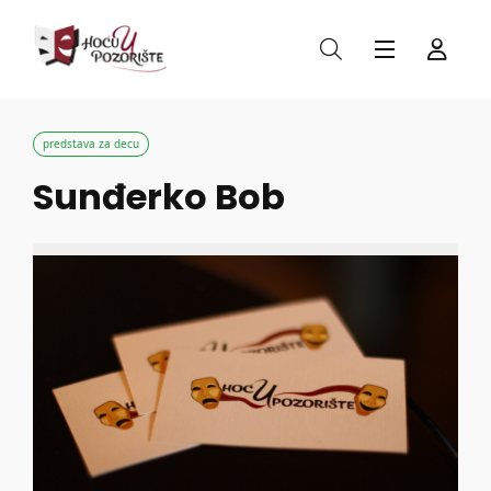
predstava za decu
Sunđerko Bob