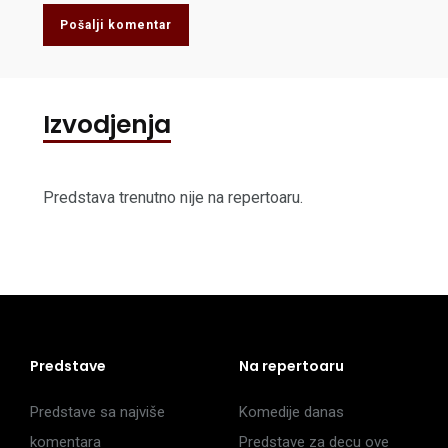
Pošalji komentar
Izvodjenja
Predstava trenutno nije na repertoaru.
Predstave
Na repertoaru
Predstave sa najviše
Komedije danas
komentara
Predstave za decu ove