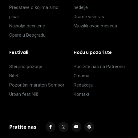
Predstave o kojima smo
nedelje
pisali
Drame večeras
Najbolje ocenjene
Mjuzikli ovog meseca
Opere u Beogradu
Festivali
Hoću u pozorište
Sterijino pozorje
Podržite nas na Patreonu
Bitef
O nama
Pozorišni maraton Sombor
Redakcija
Urban fest Niš
Kontakt
Pratite nas