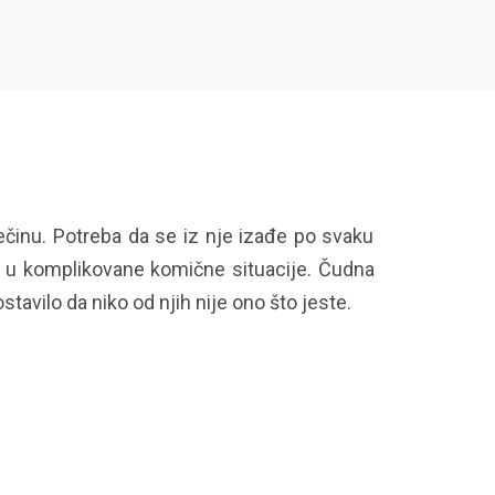
ečinu. Potreba da se iz nje izađe po svaku
se u komplikovane komične situacije. Čudna
tavilo da niko od njih nije ono što jeste.