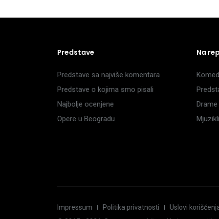
Predstave
Na re
Predstave sa najviše komentara
Komedi
Predstave o kojima smo pisali
Predst
Najbolje ocenjene
Drame 
Opere u Beogradu
Mjuzik
Impressum
Politika privatnosti
Uslovi korišćenj