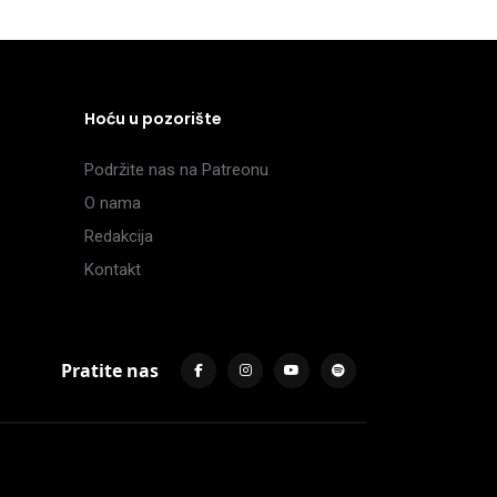
Hoću u pozorište
Podržite nas na Patreonu
O nama
Redakcija
Kontakt
Pratite nas