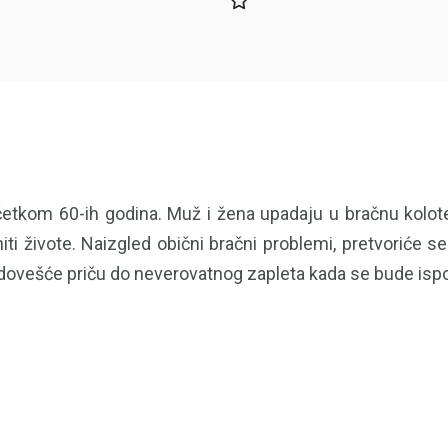
očetkom 60-ih godina. Muž i žena upadaju u bračnu kolot
ti živote. Naizgled obični bračni problemi, pretvoriće 
, dovešće priču do neverovatnog zapleta kada se bude ispos