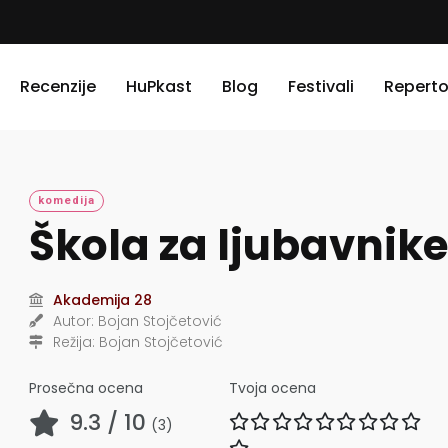
Recenzije
HuPkast
Blog
Festivali
Reperto
komedija
Škola za ljubavnike
Akademija 28
Autor:
Bojan Stojčetović
Režija:
Bojan Stojčetović
Prosečna ocena
Tvoja ocena
9.3
/ 10
(
3
)