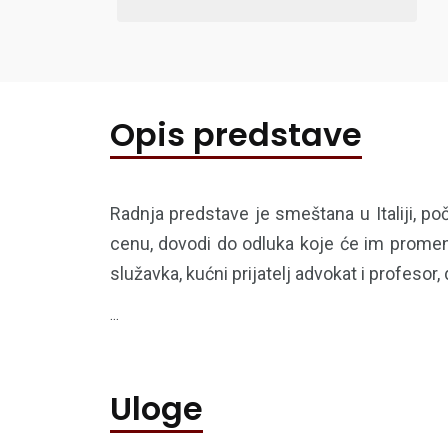
Opis predstave
Radnja predstave je smeštana u Italiji, p
cenu, dovodi do odluka koje će im promeni
služavka, kućni prijatelj advokat i profesor
...
Uloge