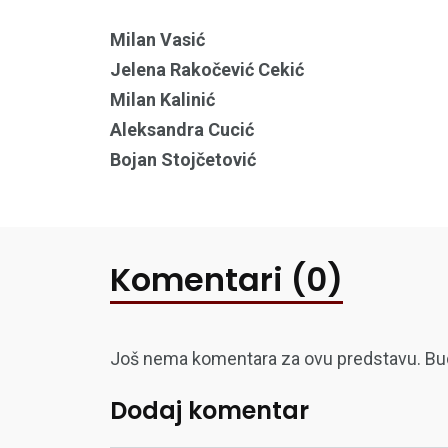
Milan Vasić
Jelena Rakočević Cekić
Milan Kalinić
Aleksandra Cucić
Bojan Stojčetović
Komentari (0)
Još nema komentara za ovu predstavu. Budite
Dodaj komentar