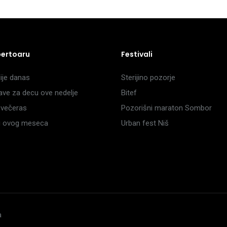
pertoaru
Festivali
je danas
Sterijino pozorje
ave za decu ove nedelje
Bitef
večeras
Pozorišni maraton Sombor
li ovog meseca
Urban fest Niš
a