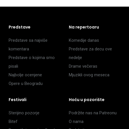
Predstave
Na repertoaru
Predstave sa najviše
Komedije danas
komentara
Predstave za decu ove
Predstave o kojima smo
nedelje
pisali
Drame večeras
Najbolje ocenjene
Mjuzikli ovog meseca
Opere u Beogradu
Festivali
Hoću u pozorište
Sterijino pozorje
Podržite nas na Patreonu
Bitef
O nama