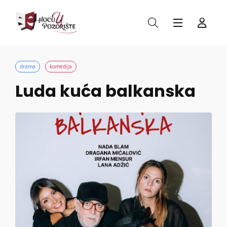
drama
komedija
Luda kuća balkanska