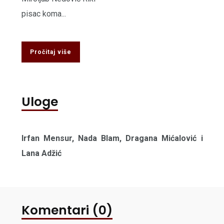
pisac koma...
Pročitaj više
Uloge
Irfan Mensur, Nada Blam, Dragana Mićalović i
Lana Adžić
Komentari (0)