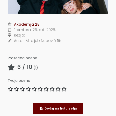
Akademija 28
Premijera:
26. okt. 2025.
Režija:
Autor:
Miroljub Nedović Riki
Prosečna ocena
6
/ 10
(
1
)
Tvoja ocena
Dodaj na listu zelja