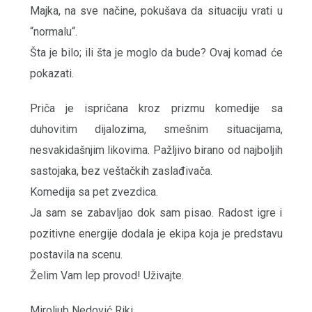
Majka, na sve načine, pokušava da situaciju vrati u
“normalu“.
Šta je bilo; ili šta je moglo da bude? Ovaj komad će
pokazati.
Priča je ispričana kroz prizmu komedije sa
duhovitim dijalozima, smešnim situacijama,
nesvakidašnjim likovima. Pažljivo birano od najboljih
sastojaka, bez veštačkih zaslađivača.
Komedija sa pet zvezdica.
Ja sam se zabavljao dok sam pisao. Radost igre i
pozitivne energije dodala je ekipa koja je predstavu
postavila na scenu.
Želim Vam lep provod! Uživajte.
Miroljub Nedović Riki