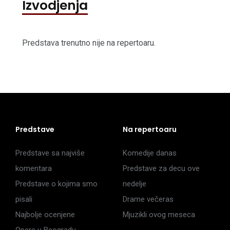
Izvodjenja
Predstava trenutno nije na repertoaru.
Predstave
Na repertoaru
Predstave sa najviše
Komedije danas
komentara
Predstave za decu ove
Predstave o kojima smo
nedelje
pisali
Drame večeras
Najbolje ocenjene
Mjuzikli ovog meseca