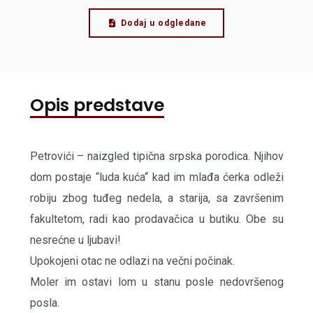
Dodaj u odgledane
Opis predstave
Petrovići – naizgled tipična srpska porodica. Njihov
dom postaje “luda kuća“ kad im mlađa ćerka odleži
robiju zbog tuđeg nedela, a starija, sa završenim
fakultetom, radi kao prodavačica u butiku. Obe su
nesrećne u ljubavi!
Upokojeni otac ne odlazi na večni počinak.
Moler im ostavi lom u stanu posle nedovršenog
posla.