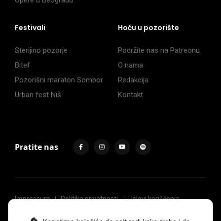
Opere u Beogradu
Festivali
Hoću u pozorište
Sterijino pozorje
Podržite nas na Patreonu
Bitef
O nama
Pozorišni maraton Sombor
Redakcija
Urban fest Niš
Kontakt
Pratite nas
Impressum
Politika privatnosti
Uslovi korišćenja
© 2017 -
2026
. Sva prava zadržava Hoću u pozorište.